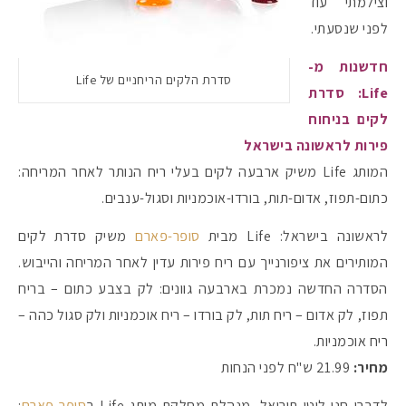
וצילמתי עוד
לפני שנסעתי.
חדשנות מ-
סדרת הלקים הריחניים של Life
Life: סדרת
לקים בניחוח
פירות לראשונה בישראל
המותג Life משיק ארבעה לקים בעלי ריח הנותר לאחר המריחה:
כתום-תפוז, אדום-תות, בורדו-אוכמניות וסגול-ענבים.
לראשונה בישראל: Life מבית
סופר-פארם
משיק סדרת לקים
המותירים את ציפורנייך עם ריח פירות עדין לאחר המריחה והייבוש.
הסדרה החדשה נמכרת בארבעה גוונים: לק בצבע כתום – בריח
תפוז, לק אדום – ריח תות, לק בורדו – ריח אוכמניות ולק סגול כהה –
ריח אוכמניות.
מחיר:
21.99 ש"ח לפני הנחות
לדברי חני לוטן תוריאל, מנהלת מחלקת מותג Life ב
סופר-פארם
: