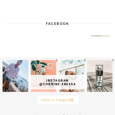
FACEBOOK
ריסים ורסיסים
on Facebook
א
 תמונה כבר חודשיים
איזו אהבתם יותר? הראשונה או
INSTAGRAM
@CORRINE.SWISSA
Follow on Instagram