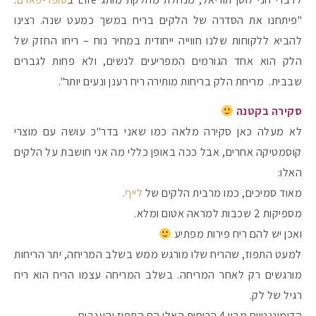
"פיתחנו את הסדרה של הלקים בריח במשך כמעט שנה. רצינו
להביא ללקוחות שלנו חווייה ייחודית במחיר נוח – ריחו החזק של
הלק הוא אחד הגורמים המפריעים לנשים, ולא פחות לגברים
שבבית. מריחת הלק בריחות מותירה ריח רענן ונעים יותר".
סקירה בקטנה
לא מעלה כאן סקירה מלאה כמו שאני בדר"כ עושה עם מוצרי
קוסמטיקה אחרים, אבל ככה באופן כללי מה אני חושבת על הלקים
האלו:
מאוד סמיכים, כמו מרבית הלקים של
לייף
.
מספיקות 2 שכבות למראה אטום ומלא.
מקדמי הגנה מומלצים -
ואכן יש להם ריח פירות מפתיע
למעט התפוז, שהריח שלו מורגש ממש בשלב המריחה, יתר הריחות
מורגשים רק לאחר המריחה. בשלב המריחה עצמו הריח הוא ריח
אומרים שאם מצמידים 
פעילו
רגיל של לק.
הדומיננטיים מבין 4 הריחות האלו הם התפוז והענבים.