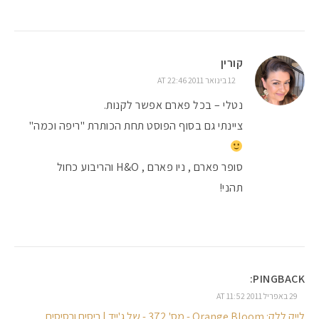
קורין
12 בינואר 2011 AT 22:46
נטלי – בכל פארם אפשר לקנות.
ציינתי גם בסוף הפוסט תחת הכותרת "ריפה וכמה"
סופר פארם , ניו פארם , H&O והריבוע כחול
תהני!
PINGBACK:
29 באפריל 2011 AT 11:52
לייק ללק: Orange Bloom - מס' 372 - של ג'ייד | ריסים ורסיסים