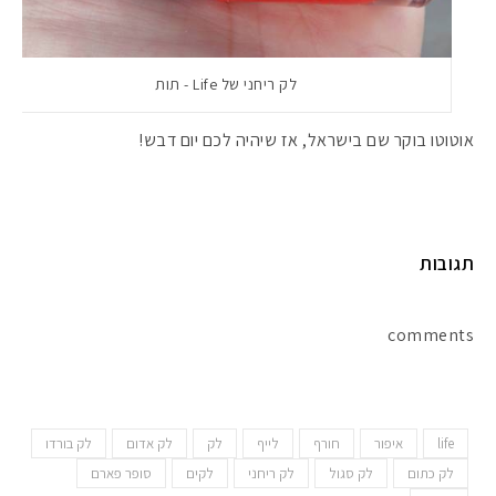
לק ריחני של Life - תות
אוטוטו בוקר שם בישראל, אז שיהיה לכם יום דבש!
תגובות
comments
life
איפור
חורף
לייף
לק
לק אדום
לק בורדו
לק כתום
לק סגול
לק ריחני
לקים
סופר פארם