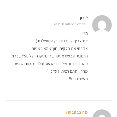
לירון
29 בדצמבר 2010 AT 10:48
היי!
איזה כיף לך בניו יורק המושלגת:)
אהבתי את הלקים, חוץ מהאוכמניות..
הזמנתי עכשיו מסטרוברי מסקרה של YSL בכחול
כהה וברונזר של בנפיט Dallas – מקווה שיגיע
מהר..(סתם רציתי לעדכן..)
תעשי חיים!!
מה בבקבוק?