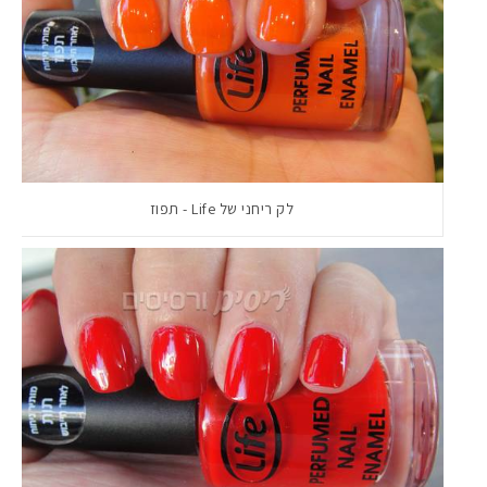
לק ריחני של Life - תפוז