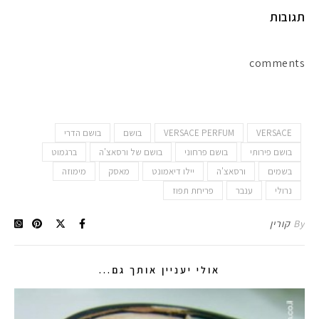
תגובות
comments
VERSACE
VERSACE PERFUM
בושם
בושם הדרי
בושם פירותי
בושם פרחוני
בושם של ורסאצ'ה
ברגמוט
בשמים
ורסאצ'ה
יילו דיאמונט
מאסק
מימוזה
נרולי
ענבר
פריחת תפוז
By
קורין
אולי יעניין אותך גם...