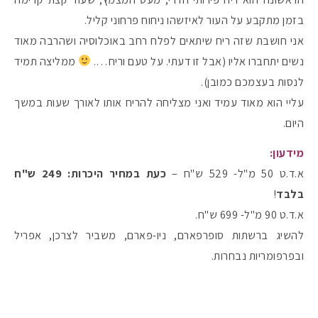
בזמן מתקבע על העור לאיזשהו ניחוח פרחוני קליל.
אני חושבת שזה ריח שיתאים לפלח רחב באוכלוסיה ושהרבה מאוד
נשים יתחברו אליו (אבל זו דעתי. על טעם וריח….
ממליצה תמיד
לנסות בעצמכם כמובן).
עליי הוא מאוד עמיד ואני מצליחה להריח אותו לאורך שעות במשך
היום.
מידעון:
א.ד.ט 50 מ"ל- 529 ש"ח –
כעת במחיר היכרות: 249 ש"ח
בלבד
!
א.ד.ט 90 מ"ל- 699 ש"ח.
להשיג ברשתות סופרפארם, ניו-פארם, משביר לצרכן, אפריל
ובפרפומריות נבחרות.