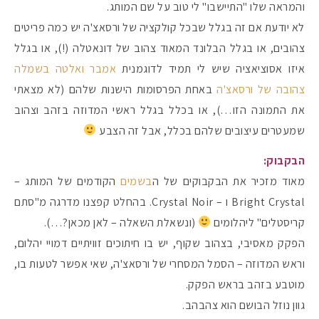
והמראה שלו "התיישבו" לי טוב על שם המותג.
לא יודעת אם זה בגלל שבכל קולקציה של ורסאצ'ה יש כמה פריטים
צהובים, או בגלל הבלונד המאוד צהוב של דונאטלה (!), או בגלל
איזו אסוציאציה שיש לי תמיד לדוגמנית
אמבר ואלטה בשמלה
צהובה של ורסאצ'ה
באחת הפרסומות הישנות שלהם (לא מצאתי
את התמונה הזו…), או בכלל בגלל ראשי המדוזה בזהב וצהוב
שמעטרים עיצובים שלהם בכלל, אבל זה הצבע
הבקבוק:
מאוד מזכיר את הבקבוקים של ה
בשמים
הקודמים של המותג –
Bright Crystal ו – Crystal Noir. בהחלט קפצנו מדרגה מ"סתם
קריסטלים" ליהלומים
(ונשאלת השאלה – לאן מכאן?…).
מקדמי הגנה מומלצים -
הפקק מאסיבי, בצהוב שקוף, יש בו חיתוכים זוויתיים דמויי יהלום,
וראש המדוזה – הסמל המסחרי של ורסאצ'ה, שאי אפשר לטעות בו,
מוטבע בזהב בראש הפקק.
אומרים שאם מצמידים 
פעילו
גוון נוזל הבושם הוא צהבהב.