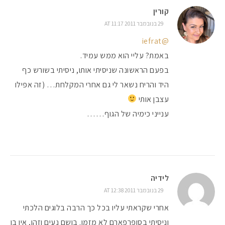
קורין
29 בנובמבר 2011 AT 11:17
@iefrat
באמת? עליי הוא ממש עמיד.
בפעם הראשונה שניסיתי אותו, ניסיתי בשורש כף
היד והריח נשאר לי גם אחרי המקלחת… (זה אפילו
עצבן אותי
ענייני כימיה של הגוף……
לידיה
29 בנובמבר 2011 AT 12:38
אחרי שקראתי עליו בכל כך הרבה בלוגים הלכתי
וניסיתי בסופרפארם לא מזמן. בושם נעים וזהו, אין בו