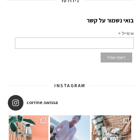
ניוזלטר
בואי נשמור על קשר
*
אימייל
INSTAGRAM
corrine.swissa
יו ב
איזו אהבתם יותר? הראשונה או