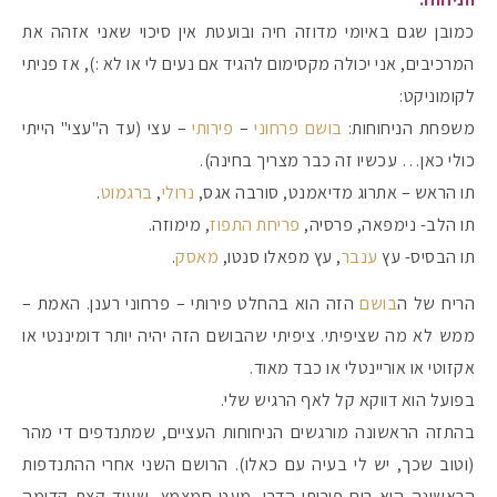
כמובן שגם באיומי מדוזה חיה ובועטת אין סיכוי שאני אזהה את
המרכיבים, אני יכולה מקסימום להגיד אם נעים לי או לא :), אז פניתי
לקומוניקט:
משפחת הניחוחות:
בושם פרחוני
–
פירותי
– עצי (עד ה"עצי" הייתי
כולי כאן… עכשיו זה כבר מצריך בחינה).
תו הראש – אתרוג מדיאמנט, סורבה אגס,
נרולי
,
ברגמוט
.
תו הלב- נימפאה, פרסיה,
פריחת התפוז
, מימוזה.
תו הבסיס- עץ
ענבר
, עץ מפאלו סנטו,
מאסק
.
הריח של ה
בושם
הזה הוא בהחלט פירותי – פרחוני רענן. האמת –
ממש לא מה שציפיתי. ציפיתי שהבושם הזה יהיה יותר דומיננטי או
אקזוטי או אוריינטלי או כבד מאוד.
בפועל הוא דווקא קל לאף הרגיש שלי.
בהתזה הראשונה מורגשים הניחוחות העציים, שמתנדפים די מהר
(וטוב שכך, יש לי בעיה עם כאלו). הרושם השני אחרי ההתנדפות
הראשונה הוא ריח פירותי הדרי, מעט חמצמץ, שעוד קצת קדימה