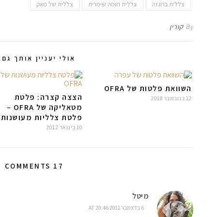
צללית ברונזה
צללית חומה שימרית
צללית של מאק
By
קורין
אולי יעניין אותך גם..
השוואת פלטות של OFRA
הצצה קצרה: פלטת
12 בנובמבר 2018
מטאליקה של OFRA –
פלטת צלליות מעושנות
10 בינואר 2012
17 COMMENTS
מיטל
6 בדצמבר 2011 AT 20:46