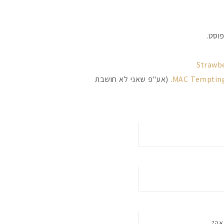
וסט.
Strawb
MAC Temptin
. (אע"פ שאני לא חושבת