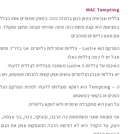
MAC Tempting
צללית שנראית בפאן בגוון ברונזה כהה. במאק מתארים אותו כצללית
במציאות היא קצת פחות כהה ממה שהייתי מצפה מחום שוקולד. היא
וגם מעט גליטרים מוזהבים.
המרקם הוא Lustre – צלליות שמכילות גליטרים. אני 
אבל יש לי כמה צלליות כאלו.
האיכות של צלליות ה Lustre משתנה מצללית לצללית לדעתי.
יש צלליות שבהן הגליטרים עושים אותן קשות להנחה וטשטוש, ויש נ
ה – Tempting היא דווקא מוצלחת לדעתי למרות המרקם
הפנים או בקושי בטשטוש.
על העין היא מתקבלת שימרית ולאו דווקא גליטרית.
אני מוצאת שאני משתמשת בה הרבה, ובעיקר, ככה, בני עצמה, ב
העין, עד הקפל. היא לא דורשת הרבה התעסקות ונותן את הגוו