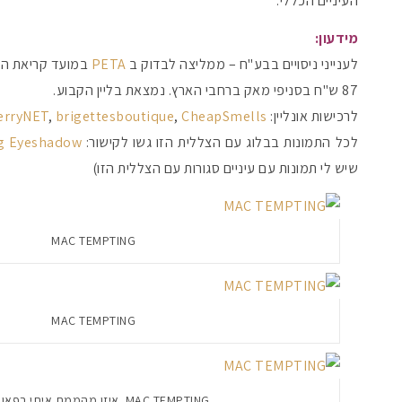
העיניים הכללי.
מידעון:
לענייני ניסויים בבע"ח – ממליצה לבדוק ב
PETA
במועד קריאת הפ
87 ש"ח בסניפי מאק ברחבי הארץ. נמצאת בליין הקבוע.
לרכישות אונליין:
CheapSmells
,
brigettesboutique
,
erryNET
לכל התמונות בבלוג עם הצללית הזו גשו לקישור:
g Eyeshadow
שיש לי תמונות עם עיניים סגורות עם הצללית הזו)
MAC TEMPTING
MAC TEMPTING
MAC TEMPTING. איזו מהממת איתי בפאן אה?