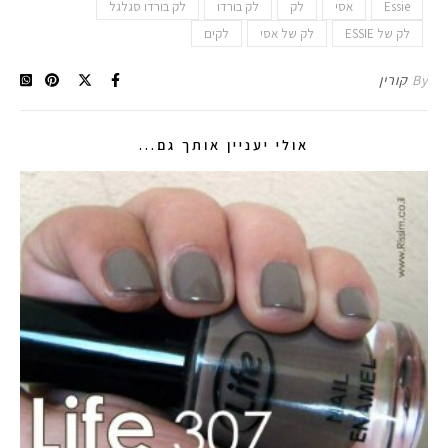
Essie
אסי
לק
לק בורדו
לק בורדו סגלגל
לק של ESSIE
לק של אסי
לקים
By
קורין
אולי יעניין אותך גם...