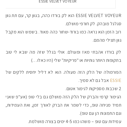
ESSIE VELVET VOYEUR
ESSIE VELVET VOYEUR הוא לק בורדו כהה, בגוון קר, עם תת גוון
סגלגל מובהק. לק חורפי מושלם.
רוב הזמן הוא נראה כמו בורוד-שחור כהה מאוד. בשמש הוא מקבל
גוון חצילי מהמם.
לק בורדו אהבתי מאז ומעולם. אולי בגלל שזה מה שבא לי טוב
בתקופות היותר גותיות או "פריקיות" שלי (היו כאלו…)
הפורמולה של הלק הזה מעולה. הוא לא דליל יחסית ללקים של
ESSIE
אבל גם לא סמיך.
2 שכבות מספיקות לגימור אטום.
הגימור קרמי והברק של הלק הזה מושלם גם בלי טופ (אע"פ שאני
תמיד מניחה טופ, כדי לשמר את הברק לאורך זמן, ואת העמידות,
וגם התמונות הן עם טופ).
עמידות עם טופ – משהו כמו 4-5 ימים בצורה מושלמת.