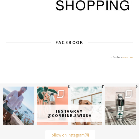
FACEBOOK
ריסים ורסיסים
on Facebook
א
 תמונה כבר חודשיים
איזו אהבתם יותר? הראשונה או
INSTAGRAM
@CORRINE.SWISSA
Follow on Instagram