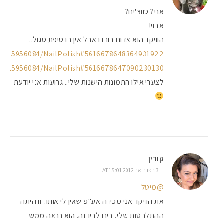
אני? סווצ'ים?
אבוי!
הוויקד הוא אדום בורדו אבל אין בו טיפת סגול..
45515956084/NailPolish#5616678648364931922
45515956084/NailPolish#5616678647090230130
לצערי אילו התמונות הישנות שלי.. גרועות אני יודעת
קורין
3 בפברואר 2012 AT 15:01
@מיטל
את הוויקד אני מכירה אע"פ שאין לי אותו. זו היתה
ההתלבטות שלי, בינו לבין זה. הוא נראה ממש