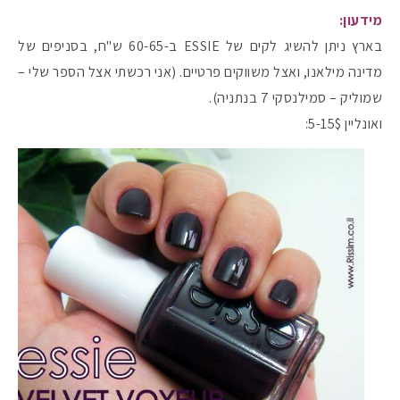
מידעון:
בארץ ניתן להשיג לקים של ESSIE ב-60-65 ש"ח, בסניפים של
מדינה מילאנו, ואצל משווקים פרטיים. (אני רכשתי אצל הספר שלי –
שמוליק – סמילנסקי 7 בנתניה).
ואונליין 5-15$:
מקדמי הגנה מומלצים -
אומרים שאם מצמידים 
פעילו