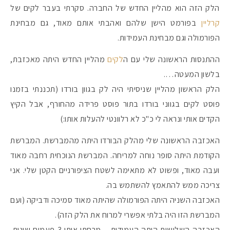
הלק הזה הוא מהליין החדש של החברה. סקרתי בעבר לקים של
קרליין
בפורמט הישן שלהם ואהבתי אותם מאוד, גם מבחינת
#הסטודיושלקורין - פ
הפורמולה וגם מבחינת העמידות.
ההתנסות הראשונה שלי עם ה
לקים
מהליין החדש היתה מאכזבת,
בלשון המעטה….
הלק הראשון מהליין שניסיתי היה לק בגוון בורדו (תכננתי בזמנו
פוסט לקים בגווני בורדו בתור פוסט פרידה מהחורף, אבל הקיץ
הקדים אותי ונראה לי כ"כ לא רלוונטי להעלות אותו:)
האכזבה הראשונה שלי מהלק הבורדו היתה מהמברשת. המברשת
הקודמת היתה סופר נוחה למריחה. המברשת הנוכחית רחבה מאוד
ועבה מאוד, ופשוט לא מתאימה לשטח הציפורניים הקטן שלי. אני
צריכה ממש להתאמץ להשתמש בה.
האכזבה השניה היתה הפורמולה שהיתה מאוד סמיכה ודביקה (ועם
המברשת הזו היה בלתי אפשרי למרוח את הלק הזה).
האכזבה השלישית היתה העמידות – מרחתי אותו 3 פעמים שונות,