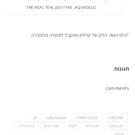
AQUADELIC, סאלי הנסן THE REAL TEAL
*גילוי נאות: הלק של קרליין התקבל לסקירה מהחברה
תגובות
comments
CARELINE
CHINA GLAZE
sally hansen
לק
לק טורקיז
לק תכלת
לקים
סאלי הנסן
צ'יינה גלייז
קרליין