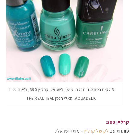
3 לקים בטורקיז ותכלת: מימין לשמאל: קרליין 390, צ'יינה גלייז
מקדמי הגנה מומלצים -
AQUADELIC, סאלי הנסן THE REAL TEAL
קרליין 390:
אומרים שאם מצמידים 
פעילו
פותחת עם
לק של קרליין
– מותג ישראלי.