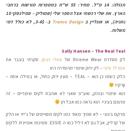
תכולה: 14 מ"ל. מחיר: 55 ש"ח במספרות מורשות ברחבי
הארץ. את שלי רכשתי אצל הספר שלי (שמוליק – סמילנסקי 10
נתניה), או אונליין ב
Trance Design
ב- 3-4$, לא כולל דמי
משלוח.
Sally Hansen – The Real Teal
לק מסדרת Xtreme Wear של
סאלי הנסן
. סקרתי בעבר את
אמרלד סיטי
– לק ירוק שימרי מהסדרה הזו.
הלק כשמו כן הוא – TEAL – מעין ירוק כחול, או במילה אחת –
וןרקיז
הוא שימרי ובוהק, ואע"פ שאני לא אוהבת לקים שימריים – זה
מהמם בעיניי. הוא נראה כמו אבל חן
מרקם בינוני – לא סמיך מאוד כמו לקים מסויימים של ג'ייד או הלק
של קרליין, אבל גם לא דליל כמו ה ESSIE. סמיכות אופיינית ללקים