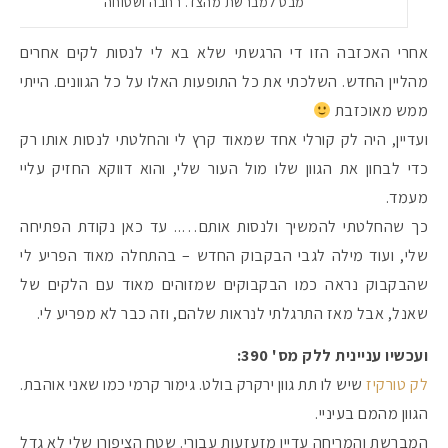
מבט למברשת מהצד. רחבה ושטוחה
אחרי האכזבה הזו די הרגשתי שלא בא לי לנסות לקים אחרים
מהליין החדש. השלכתי את כל התופעות האלו על כל הגוונים. הייתי
ממש מאוכזבת
ועדיין, היה לק קורלי אחד שמאוד קרץ לי והחלטתי לנסות אותו רק
כדי לבחון את הגוון שלו מול העור שלי, והוא דווקא החזיק עליי
מעמד.
כך שהחלטתי להמשיך ולנסות אותם….. עד כאן נקודת הפתיחה
שלי, ועוד מילה לגבי הבקבוק החדש – בהתחלה מאוד הפריע לי
שהבקבוק נראה כמו הבקבוקים שמזוהים מאוד עם הלקים של
שאנל, אבל מאז התרגלתי לנראות שלהם, וזה כבר לא מפריע לי.
ועכשיו עניינית ללק מס' 390:
לק טורקיז
שיש לו תת גוון ירקרק בולט. גימור קרמי כמו שאני אוהבת.
הגוון מהמם בעיניי.
המברשת והמריחה עדיין מזעזעות עבורי. שטח הציפורן שלי לא גדל