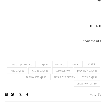
תגובות
comments
LOREAL
לוריאל
מייק אפ
מייקאפ
מייקאפ לעור מעורב
מייקאפ לעור שמן
מייקאפ מאט
מייקאפ מומלץ
מייקאפ נוזלי
מייקאפ עמיד
מייקאפ של לוריאל
מייקאפים עמידים
סדרת המייקאפים
By
קורין