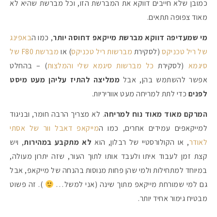
כמובן שלא חייבים דווקא את המברשת הזו, וכל מברשת שהיא לא
מאוד צפופה תתאים.
מי שמעדיפה דווקא מברשת מייקאפ דחוסה יותר
, כמו ה
באפינג
של ריל טכניקס
(לסקירת
מברשות ריל טכניקס
) או
מברשת F80 של
סיגמא
(לסקירת
כל מברשות סיגמא שלי והמלצות
) – בהחלט
אפשר להשתמש בהן, אבל
ממליצה להתיז עליהן מעט מיסט
לפנים
כדי לתת למריחה מעט אווריריות.
המרקם מאוד מאוד נוח למריחה
. לא מצריך הרבה חומר, ובניגוד
למייקאפים עמידים אחרים, כמו ה
מייקאפ דאבל וור של אסתי
לאודר
, או הקולורסטיי של רבלון, הוא
לא מתקבע במהירות
, ויש
קצת זמן לעבוד איתו ולעבד אותו לתוך העור, שזה יתרון מעולה,
במיוחד למתחילות ולמי שהן פחות מנוסות בהנחה של מייקאפ, אבל
גם למי שמורחת מייקאפ מתוך שינה (אני למשל…
). זה פשוט
מבטיח גימור אחיד יותר.