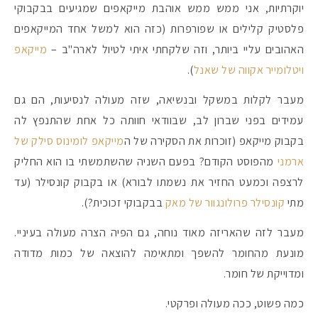
יוקרתיות, אני ממש ממש אוהבת מייקאפים שמגיעים בבקבוקי
פלסטיק קלילים או שפורפרות (כזה הוא למשל אחד המייקאפים
האהובים עליי ביותר, וזה שלקחתי איתי לטיול לארה"ב –
מייקאפ
ויטלומייר אקווה של שאנל
).
מעבר לקלות במשקל ובנשיאה, שזה מעולה לנסיעות, הם גם
עמידים בפני שברון לב, שבוודאי חוותה כל אחת שהתנפץ לה
בקבוק מייקאפ (זוכרות את הסקירה של ה
מייקאפ לומינוס סילק של
ארמני
מהפוסט הקודם? בפעם השניה שהשתמשתי בו הוא החליק
לרצפה וכמעט החזיר את נשמתו לבורא) או בקבוק קונסילר (עד
מתי
קונסילר פרולונגוור של מאק
בבקבוקי זכוכית?).
מעבר לזה שהאריזה מאוד נוחה, גם הפיה הצרה מעולה בעיניי.
מונעת מהחומר להשפך ומתאימה להוצאה של כמות מדודה
ומדוייקת של חומר.
כמה פשוט, ככה מעולה ופרקטי.