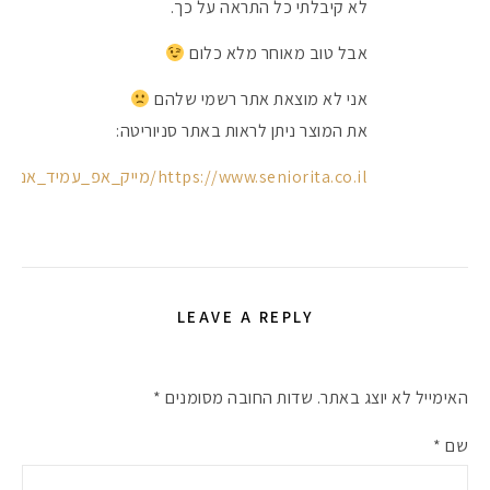
לא קיבלתי כל התראה על כך.
אבל טוב מאוחר מלא כלום
אני לא מוצאת אתר רשמי שלהם
את המוצר ניתן לראות באתר סניוריטה:
https://www.seniorita.co.il/מייק_אפ_עמיד_אנגי_ANGI_לכיסוי_מושלם
LEAVE A REPLY
האימייל לא יוצג באתר.
שדות החובה מסומנים
*
שם
*