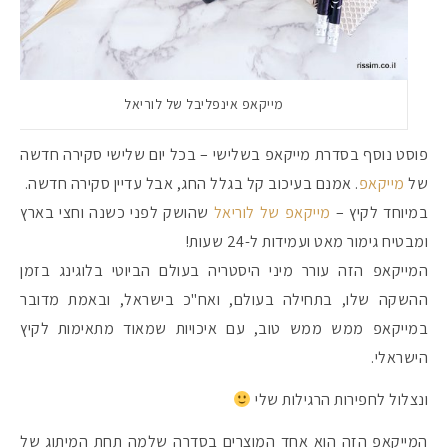
מייקאפ אינפליבל של לוריאל
פוסט נוסף בסדרת מייקאפ בשלישי – בכל יום שלישי סקירה חדשה
של
מייקאפ
. אמנם בעיכוב קל בגלל החג, אבל עדיין סקירה חדשה.
במיוחד לקיץ –
מייקאפ של לוריאל
שהושק לפני כשנה וחצי בארץ
ומבטיח גימור מאט ועמידות ל-24 שעות!
המייקאפ הזה עורר מיני היסטריה בעולם הביוטי בלוגינג בזמן
ההשקה שלו, בתחילה בעולם, ואח"כ בישראל, ובאמת מדובר
מקדמי הגנה מומלצים -
במייקאפ ממש ממש טוב, עם איכויות שמאוד מתאימות לקיץ
הישראלי.
ונצלול לחפירות הרגילות שלי
אומרים שאם מצמידים 
פעילו
המייקאפ הזה הוא אחד המוצרים בסדרה שלמה תחת המיתוג של