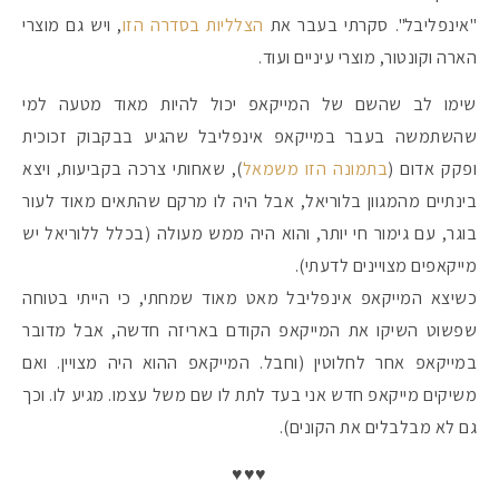
"אינפליבל". סקרתי בעבר את
הצלליות בסדרה הזו
, ויש גם מוצרי
הארה וקונטור, מוצרי עיניים ועוד.
#הסטודיושלקורין - פ
שימו לב שהשם של המייקאפ יכול להיות מאוד מטעה למי
שהשתמשה בעבר במייקאפ אינפליבל שהגיע בבקבוק זכוכית
ופקק אדום (
בתמונה הזו משמאל
), שאחותי צרכה בקביעות, ויצא
בינתיים מהמגוון בלוריאל, אבל היה לו מרקם שהתאים מאוד לעור
בוגר, עם גימור חי יותר, והוא היה ממש מעולה (בכלל ללוריאל יש
מייקאפים מצויינים לדעתי).
כשיצא המייקאפ אינפליבל מאט מאוד שמחתי, כי הייתי בטוחה
שפשוט השיקו את המייקאפ הקודם באריזה חדשה, אבל מדובר
במייקאפ אחר לחלוטין (וחבל. המייקאפ ההוא היה מצויין. ואם
משיקים מייקאפ חדש אני בעד לתת לו שם משל עצמו. מגיע לו. וכך
גם לא מבלבלים את הקונים).
♥♥♥