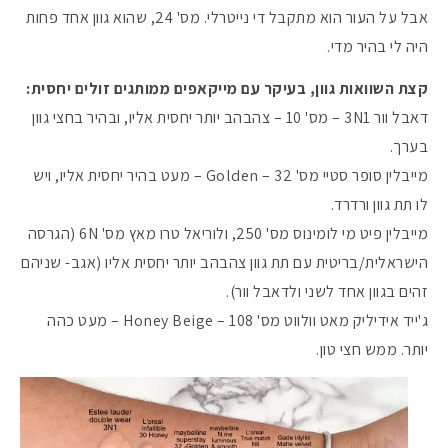
אבל על העור הוא מתקבל די נייטרלי. מס' 24, שהוא גוון אחד פחות
היה לי בהיר מדי.
קצת השוואות גוון, בעיקר עם מייקאפים ממותגים זולים יחסית:
דאבל וור 3N1 – מס' 10 – צהבהב יותר יחסית אליו, ובהיר בחצי גוון
בערך.
מייבלין סופר סטיי מס' 32 – Golden – מעט בהיר יחסית אליו, ויש
לו תת גוון ורדרד.
מייבלין פיט מי לומינוס מס' 250, ולוריאל טרו מאץ מס' 6N (הגרסה
הישראלית/בריטית עם תת גוון צהבהב יותר יחסית אליו (אגב- שניהם
זהים בגוון אחד לשני ולדאבל וור).
ג'ייד אידיליק מאט וולווט מס' 108 – Honey Beige – מעט כהה
יותר. ממש חצי טון.