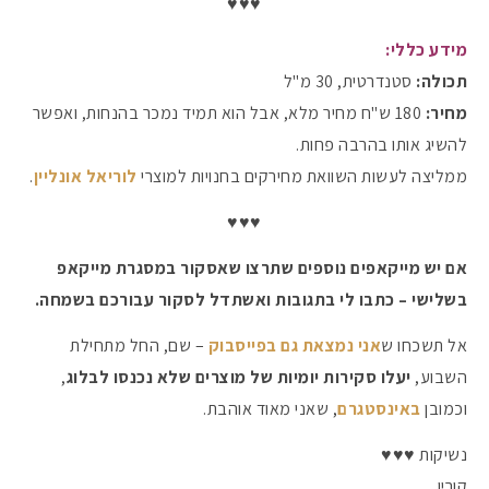
♥♥♥
מידע כללי:
תכולה:
סטנדרטית, 30 מ"ל
מחיר:
180 ש"ח מחיר מלא, אבל הוא תמיד נמכר בהנחות, ואפשר
להשיג אותו בהרבה פחות.
ממליצה לעשות השוואת מחירקים בחנויות למוצרי
לוריאל אונליין
.
♥♥♥
אם יש מייקאפים נוספים שתרצו שאסקור במסגרת מייקאפ
בשלישי – כתבו לי בתגובות ואשתדל לסקור עבורכם בשמחה.
אל תשכחו ש
אני נמצאת גם בפייסבוק
– שם, החל מתחילת
השבוע,
יעלו סקירות יומיות של מוצרים שלא נכנסו לבלוג
,
וכמובן
באינסטגרם
, שאני מאוד אוהבת.
נשיקות ♥♥♥
קורין