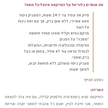
מה אומרים בלוריאל על המייקאפ אינפליבל מאט?
מייק אפ עמיד עד ל-24 שעות, המעניק גימור
מאט אוורירי, ללא שום ברק, אך עם זאת נינוח
על העור.
מרקם גמיש וקליל שאינו מותיר תחושת
"מסכה" על הפנים.
פורמולה וטכנולוגיה חדשניות, הפועלות
לנטרול מראה עור לא אחיד, עמום או בעל
ברק שומני.
מעניק כיסוי מושלם, ללא תחושת יובש,
למשך שעות.
נשמע מצויין!
האריזה:
המייקאפ מגיע בשפורפרת פלסטיק קלילה, עם פיה צרה להוצאת
החומר, ואני חייבת לציין, שעם כל אהבתי למותגי יוקרה ואריזות