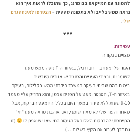
לתמונה עם המייקאפ בבומרנג, כך שתוכלו לראות איך הוא
נראה ממש בלייב ולא בתמונה סטטית
–
הצטרפו לאינסטגרם
שלי
.
♥♥♥
עמידות:
מצויינת. נקודה.
העור שלי מעורב – רובו רגיל, באיזור ה T נוטה ממש מעט
לשומניות, ובצידי העיניים והסנטר יש אזורים מיובשים.
בימים בהם שהיתי בעיקר במשרד פידרתי ממש בקלילות, בעיקר
באיזור ה-T, הסנטר ומעט על הפנים עצמן, והוא החזיק עליי מעמד
9-10 שעות ללא פידור במשך היום בכלל. היו מעט הברקות, אבל
מאחר והעור שלי לא מאוד שומני, ואני אוהבת מראה מעט "חי"
התייחסתי להברקות האלו כאל הגימור החי שאני שואפת לו
(זו
גם דרך לעבור את הקיץ בשלום….).