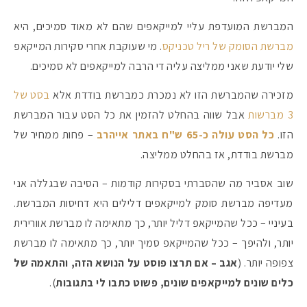
המברשת המועדפת עליי למייקאפים שהם לא מאוד סמיכים, היא
מברשת הסומק של ריל טכניקס
. מי שעוקבת אחרי סקירות המייקאפ
שלי יודעת שאני ממליצה עליה די הרבה למייקאפים לא סמיכים.
מזכירה שהמברשת הזו לא נמכרת כמברשת בודדת אלא
בסט של
3 מברשות
אבל שווה בהחלט להזמין את כל הסט עבור המברשת
הזו.
כל הסט עולה כ-65 ש"ח באתר אייהרב
– פחות ממחיר של
מברשת בודדת, אז בהחלט ממליצה.
שוב אסביר מה שהסברתי בסקירות קודמות – הסיבה שבגללה אני
מעדיפה מברשת סומק למייקאפים דלילים היא דחיסות המברשת.
בעיניי – ככל שהמייקאפ דליל יותר, כך מתאימה לו מברשת אוורירית
יותר, ולהיפך – ככל שהמייקאפ סמיך יותר, כך מתאימה לו מברשת
צפופה יותר. (
אגב – אם תרצו פוסט על הנושא הזה, והתאמה של
כלים שונים למייקאפים שונים, פשוט כתבו לי בתגובות
).