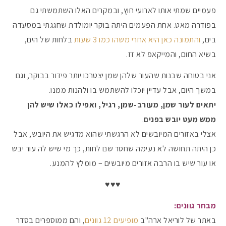
פעמיים שמתי אותו לארועי חוץ, ובמקרים האלו השתמשתי גם
בפודרה מאט. אחת הפעמים היתה בוקר יומולדת שחגגתי במסעדה
בים,
והתמונה כאן היא אחרי משהו כמו 3 שעות
בלחות של הים,
בשיא החום, והמייקאפ לא זז.
אני בטוחה שבנות שהעור שלהן שמן יצטרכו יותר פידור בבוקר, וגם
במשך היום, אבל עדיין יוכלו להשתמש בו ולהנות ממנו.
יתאים לעור שמן, מעורב-שמן, רגיל, ואפילו כאלו שיש להן
ממש מעט יובש בפנים
.
אצלי באזורים המיובשים לא הרגשתי שהוא מדגיש את היובש, אבל
כן היתה תחושה לא נעימה שחסר שם לחות, כך מי שיש לה עור יבש
או עור שיש בו הרבה אזורים מיובשים – מומלץ להמנע.
♥♥♥
מבחר גוונים:
באתר של לוריאל ארה"ב
מופיעים 12 גוונים
, והם ממוספרים בסדר