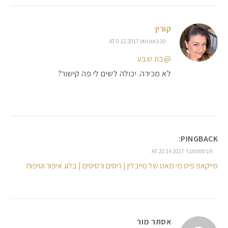
קורין
30 באוגוסט 2017 AT 0:12
@בת שבע
לא מכירה. יכולה לשים לי פה קישור?
PINGBACK:
9 בספטמבר 2017 AT 21:14
מייקאפ פיט מי מאט של מייבלין | ריסים ורסיסים | בלוג איפור וטיפוח
אסתר מור