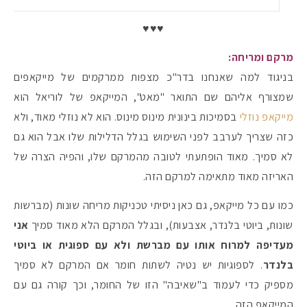
♥♥♥
מרקם ומריחה:
בניגוד למה שאנחנו בדר"כ מצפות ממרקמים של מייקאפים
שמצורף אליהם שם התואר "מאט", המייקאפ של לוריאל הוא
מייקאפ נוזלי
בסמיכות בינונית מינוס מינוס. הוא לא נוזלי מאוד, ולא
כזה שצריך לערבב לפני השימוש בגלל הדלילות שלו אבל הוא גם
לא סמיך. מאוד הופתעתי לטובה מהמרקם שלו, והפיה הצרה של
האריזה מאוד מתאימה למרקם הזה.
כמו עם כל מייקאפ, גם כאן ניסיתי טכניקות מריחה שונות (מברשות
שונות, ביוטי בלנדר, אצבעות), ובגלל המרקם הלא מאוד סמיך
אני
מעדיפה למרוח אותו עם מברשת ולא עם ספוגית או ביוטי
בלנדר
. לספוגיות יש נטיה לשתות חומר אם המרקם לא סמיך
מספיק כדי לעמוד ב"שאיבה" הזו של החומר, וכך קורה גם עם
המייקאפ הזה.