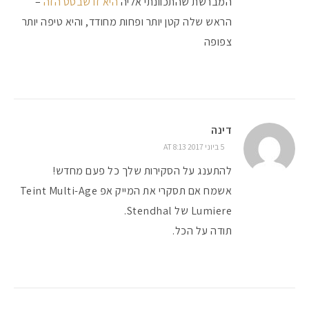
המברשת שהתכוונתי אליה
היא זו שבסט הזה
–
הראש שלה קטן יותר ופחות מחודד, והיא טיפה יותר
צפופה
דינה
5 ביוני 2017 AT 8:13
להתענג על הסקירות שלך כל פעם מחדש!
אשמח אם תסקרי את המייק אפ Teint Multi-Age
Lumiere של Stendhal.
תודה על הכל.