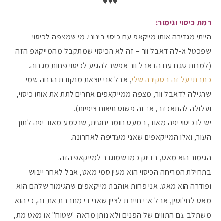
♥♥♥
רמת כיסוי וגימור:
הייתי מגדירה אותו מייקאפ עם כיסוי בינוני. מי שמצפה לכיסוי
שפכטל א-לה דאבל וור – זה לא הכיסוי שמתקבל מהמייקאפ הזה
(למרות שגם עם הדאבל וור אפשר להגיע לכיסוי פחות מגבוה.
כתבתי על זה בסקירה שלי
, אבל אני יוצאת מנקודת הנחה שמי
שרגילה לדאבל וור, מצפה ממייקאפים אחרים לתת את אותו כיסוי,
ועלולה להתאכזב, אז זה פשוט תיאום ציפיות).
יש לו כיסוי יפה מאוד, במעט חומר יחסית, שנטמע מאוד יפה לתוך
העור, ואלו המייקאפים שאני מעדיפה לאחרונה.
הגימור הוא מאט, בדיוק כמו שמוגדר למייקאפ הזה.
בתחילת המריחה הכיסוי הוא מעין סמי מאט, אבל לאחר ייבוש
ופודרה הוא מאט. אני פחות אוהבת מייקאפים שהגימור שלהם הוא
מאט לחלוטין, אבל אני חייבת לציין שאני די מחבבת את זה, כי הוא
משתלב עם התווים של הפנים ולא נותן מראה "שטוח" או מאט מת,