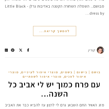
מבושם... השמלה השחורה הקטנה באדיבות גרלן - Little Black
dress by…
להמשך קריאה...
קורין
,
,
בושם | בישום | בשמים
מוצרי איפור לעיניים
מוצרי
,
מקדמי הגנה מומלצים -
איפור לפנים
מוצרי איפור לשפתיים
עם פרח כמוך יש לי אביב כל
השנה…
אומרים שאם מצמידים 
פעילו
מזג האוויר החם השבוע גרם לי לרצון עז להביא כבר את האביב