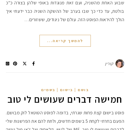
שבוע האחת מהשניה, ועם זאת מנוגדות באופי שלהן בצורה כ"כ
בולטת, עד כדי כך שבו בערב של ההשקה השניה כבר ידעתי איך
הולך להיראות הפוסט הזה. עולם של ניגודים, ששזורים…
להמשך קריאה...
קורין
בושם | בישום | בשמים
חמישה דברים שעושים לי טוב
פוסט בישום קצת פחות שגרתי, בדומה לפוסט הטוטאל לוק מבושם.
הפעם בחרתי לקחת 5 בשמים חדשים, ולתת להם את הפרשנות שלי
לדברים שעושים לי טוב. ME של לנווין, קלאסיק של ז'אן פול גוטיה