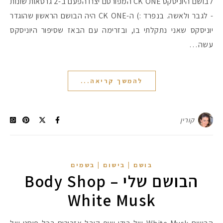
לבושם היוניסקס CK ONE המפורסם יצרו הפעם ב-2 גרסאות שונות
- לגבר ולאשה. בנפרד :) ה-CK ONE היה הבושם הראשון שהוגדר
יוניסקס שאני נתקלתי בו, ובזרימה עם הבאז שסיפור היוניסקס
עשה…
להמשך קריאה...
קורין
בושם | בישום | בשמים
הבושם שלי – Body Shop
White Musk