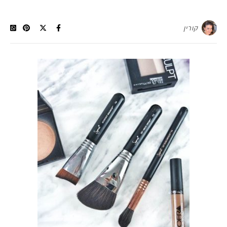
קורין