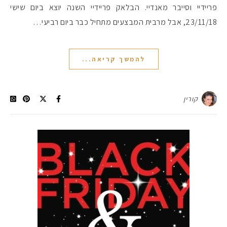
פריידיי וסייבר מאנדיי. הבלאק פריידיי השנה יוצא ביום שישי
23/11/18, אבל מרבית המבצעים מתחיל כבר ביום רביעי…
#הסטודיושלקורין - פ
להמשך קריאה...
קורין