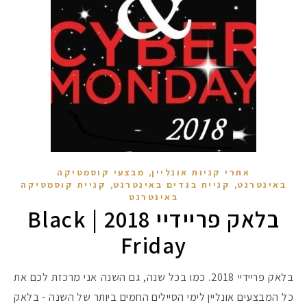
,
אתרי קניות אונליין
מבצעי קוסמטיקה
,
,
באינטרנט
קניית בגדים באינטרנט
קניית קוסמטיקה
באינטרנט
בלאק פריידיי 2018 | Black
מקדמי הגנה מומלצים -
Friday
בלאק פריידיי 2018. כמו בכל שנה, גם השנה אני מרכזת לכם את
אומרים שאם מצמידים 
פעילו
כל המבצעים אונליין לימי הסיילים החמים ביותר של השנה - בלאק