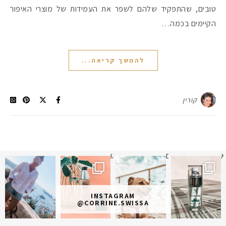
טובים, שהתפקיד שלהם לשפר את העמידות של מוצרי האיפור
הקיימים בכמה…
להמשך קריאה...
קורין
א
 תמונה כבר חודשיים
איזו אהבתם יותר? הראשונה או
מקדמי הגנה מומלצים -
INSTAGRAM
@CORRINE.SWISSA
אומרים שאם מצמידים 
פעילו