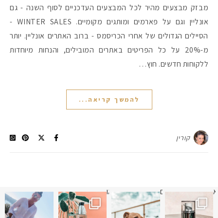
מבזק מבצעים מהיר לכל המבצעים העדכניים לסוף השנה - גם
אונליין וגם על פארמים ומותגים מקומיים. WINTER SALES -
הסיילים הגדולים של אחרי הכריסמס - ברוב האתרים אונליין. יותר
מ-20% על כל הפריטים באתרים המובילים, והנחות מיוחדות
ללקוחות חדשים. חוץ…
להמשך קריאה...
קורין
מקדמי הגנה מומלצים -
א
 תמונה כבר חודשיים
איזו אהבתם יותר? הראשונה או
אומרים שאם מצמידים 
פעילו