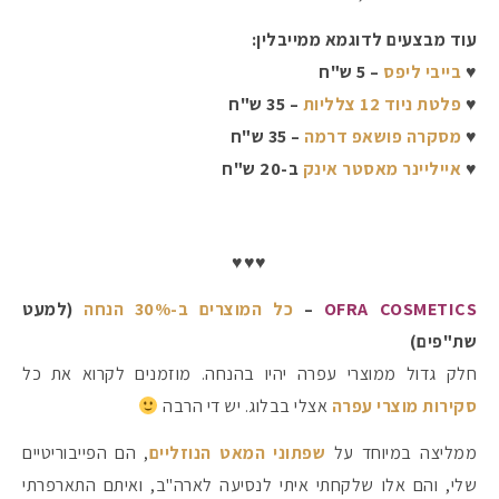
עוד מבצעים לדוגמא ממייבלין:
♥
בייבי ליפס
– 5 ש"ח
♥
פלטת ניוד 12 צלליות
– 35 ש"ח
♥
מסקרה פושאפ דרמה
– 35 ש"ח
♥
אייליינר מאסטר אינק
ב-20 ש"ח
♥♥♥
OFRA COSMETICS
–
כל המוצרים ב-30% הנחה
(למעט
שת"פים)
חלק גדול ממוצרי עפרה יהיו בהנחה. מוזמנים לקרוא את כל
סקירות מוצרי עפרה
אצלי בבלוג. יש די הרבה
ממליצה במיוחד על
שפתוני המאט הנוזליים
, הם הפייבוריטיים
שלי, והם אלו שלקחתי איתי לנסיעה לארה"ב, ואיתם התארפרתי