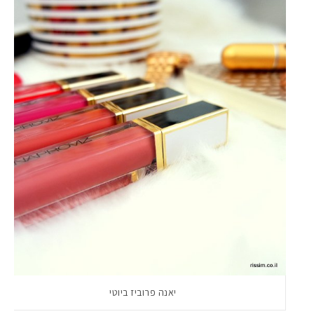
יאנה פרוביז ביוטי