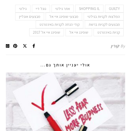
GUILTY
SHOPPING IL
אתר גילטי
גוגל דיי
גילטי
המלצות לקניות בגילטי
מבצעי שופינג איי אל
מבצעים אונליין
מבצעים לקניות ברשת
קודי הנחה לקניות באינטרנט
קניות באינטרנט
שופינג איי אל
שופינג איי אל 2017
By
קורין
אולי יעניין אותך גם...