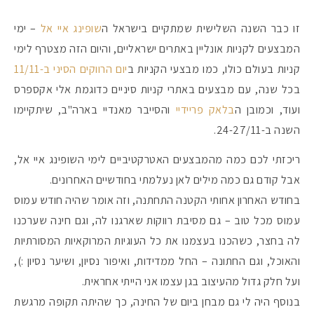
זו כבר השנה השלישית שמתקיים בישראל ה
שופינג איי אל
– ימי
המבצעים לקניות אונליין באתרים ישראליים, והיום הזה מצטרף לימי
קניות בעולם כולו, כמו מבצעי הקניות ב
יום הרווקים הסיני ב-11/11
בכל שנה, עם מבצעים באתרי קניות סיניים כדוגמת אלי אקספרס
ועוד, וכמובן ה
בלאק פריידיי
והסייבר מאנדיי בארה"ב, שיתקיימו
השנה ב-24-27/11.
ריכזתי לכם כמה מהמבצעים האטרקטיביים לימי השופינג איי אל,
אבל קודם גם כמה מילים לאן נעלמתי בחודשיים האחרונים.
בחודש האחרון אחותי הקטנה התחתנה, וזה אומר שהיה חודש עמוס
עמוס מכל טוב – גם מסיבת רווקות שארגנו לה, וגם חינה שערכנו
מקדמי הגנה מומלצים -
לה בחצר, כשהכנו בעצמנו את כל העוגיות המרוקאיות המסורתיות
והאוכל, וגם החתונה – החל ממדידות, ואיפור נסיון, ושיער נסיון :),
ועל חלק גדול מהעיצוב בגן עצמו אני הייתי אחראית.
אומרים שאם מצמידים 
פעילו
בנוסף היה לי גם מבחן ביום של החינה, כך שהיתה תקופה מרגשת