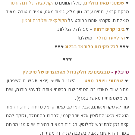
♥
שפתוני מאט נוזליים
, כולל הגוונים מ
הקולקציה של דנה זרמון
–
מרקם קרמי, יחסית עבה. גוון מלא, גימור מאט, עמידות טובה. מאוד
מוצלחים. סקרתי אותם בפוסט על
הקולקציה של דנה זרמון
.
♥
ביבי קרים דחוס
– מעולה להצללות.
♥
היילייטר נוזלי
– מושלם!
♥♥♥
לכל סקירות פלורמר בבלוג
♥♥♥
♥♥♥
מייבלין –
מבצעים על חלק גדול מהמוצרים של מייבלין
:
♥
שפתוני וויוויד מאט
– השני ב-50% (יוצא 26 ש"ח לשפתון.
מחיר שווה מאוד! זה המחיר שבו רכשתי אותם לדעתי בורנה, ושם
זול משמעותית מאשר בארץ).
עוד לא סקרתי אותם, אבל המרקם מאוד קרמי, מריחה נוחה, הגימור
הוא לא מאט לחלוטין אלא יותר קרמי, לפחות בהתחלה, ולוקח להם
קצת זמן להתייבש לחלוטין. בגוונים המאוד בהירים יש סימני מריחה
במריחה ראשונה, אבל בשכבה שניה זה מסתדר.