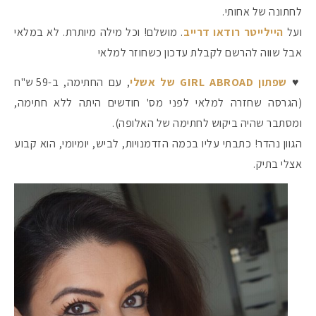
לחתונה של אחותי.
ועל
היילייטר רודאו דרייב
. מושלם! וכל מילה מיותרת. לא במלאי
אבל שווה להרשם לקבלת עדכון כשחוזר למלאי
♥
שפתון GIRL ABROAD של אשלי
, עם החתימה, ב-59 ש"ח
(הגרסה שחזרה למלאי לפני מס' חודשים היתה ללא חתימה,
ומסתבר שהיה ביקוש לחתימה של האלופה).
הגוון נהדר! כתבתי עליו בכמה הזדמנויות, לביש, יומיומי, הוא קבוע
אצלי בתיק.