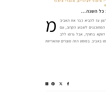
,
 איפור לעיניים
מוצרי איפור
ב כל השנה…
מ
רצון עז להביא כבר את האביב
 המתוכננים לשבוע הקרוב, עם
 דווקא בחורף, אבל גרמו ללב
ו באביב. בפוסט הזה מוצרים שהאריזות
מקדמי הגנה מומלצי
אומרים שאם מצמידי
פעיל