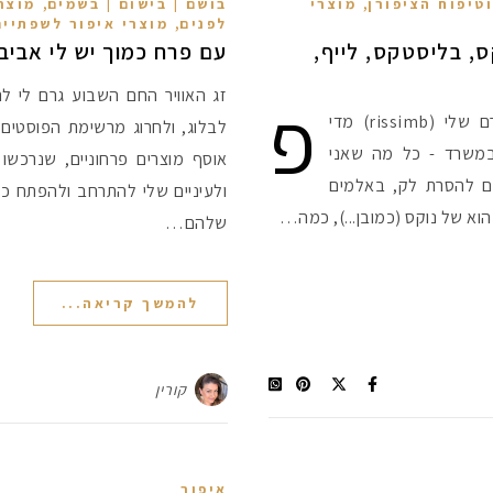
,
,
וטיפוח הציפורן
מוצרי
בושם | בישום | בשמים
מוצרי
,
לפנים
מוצרי איפור לשפתיים
Instagram – נוקס, בליסטקס, לייף,
עם פרח כמוך יש לי אבי
פ
זג האוויר החם השבוע גרם לי ל
ינה חדשה - תמונה נבחרת מהאינסטגרם שלי (rissimb) מדי
לבלוג, ולחרוג מרשימת הפוסטים
במשרד - כל מה שאני
אוסף מוצרים פרחוניים, שנרכשו
ים להסרת לק, באלמים
ולעיניים שלי להתרחב ולהפתח כמ
הוא של נוקס (כמובן...), כמה…
שלהם…
להמשך קריאה...
קורין
איפור