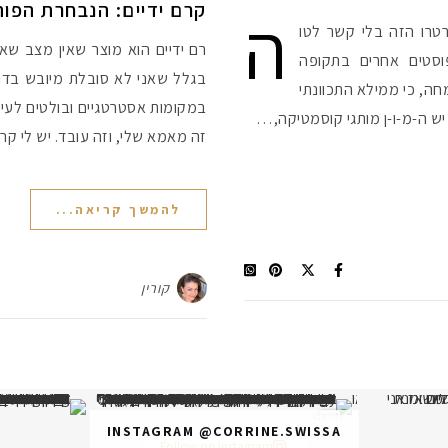
ה
קרם ידיים: הנבחרת הפו
רטרו הזה בלי קשר לטו
רם ידיים הוא מוצר שאין מצב שאי
סטים אחרים בתקופה
בגלל שאני לא סובלת מיובש בדר"
, כי ממילא התכוונתי
במקומות אסטרטגיים ובולטים לעין
) יש ה-מ-ו-ן מותגי קוסמטיקה,…
זה מאמא שלי, וזה עובד. יש לי ק
להמשך קריאה...
קורין
תר? הראשונה או
מ
INSTAGRAM @CORRINE.SWISSA
Follow on Instagram