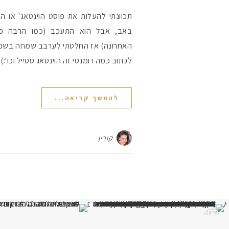
תכוונתי להעלות את פוסט הוינטאג' או ה
באב, אבל הוא התעכב (כמו הרבה פו
האחרונה) אז החלטתי לערבב שמחה בשמחה
לכתוב כמה רומנטי זה הוינטאג סטייל וכו':
להמשך קריאה...
קורין
א
לא העליתי תמונה כבר חודשיים
איזו אהבתם יו