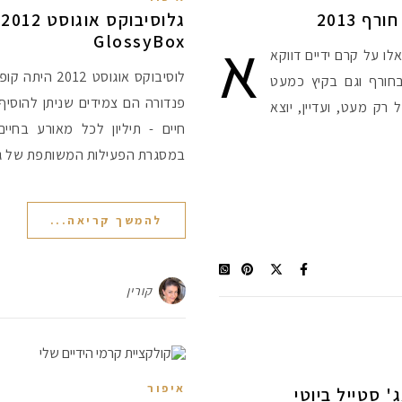
ף 2013
א
GlossyBox
לו על קרם ידיים דווקא
לוסיבוקס אוגוס
חורף וגם בקיץ כמעט
פנדורה הם צמידים שניתן להוסיף 
רק מעט, ועדיין, יוצא
חיים - תיליון לכל מאורע בחי
במסגרת הפעילות המשותפת של גל
להמשך קריאה...
קורין
איפור
' סטייל ביוטי