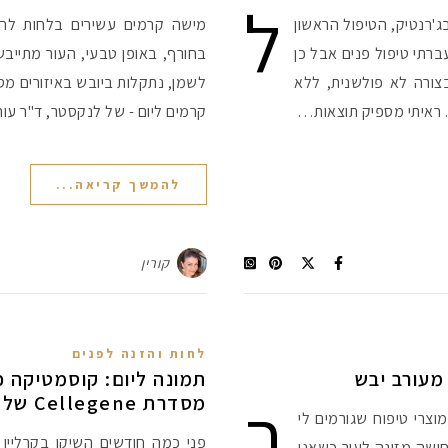
ל
ג'רנטיק, הטיפול הראשון
מישה קרמים עשירים בלחות לחו
ברתי טיפול פנים אבל כן
בחורף, באופן טבעי, העור מתייבש,
צורה לא פולשנית, ללא
. ראיתי מספיק תוצאות…
קרמים ליום - של לנקסטר, ד"ר עו
להמשך קריאה...
קורין
לחות והזנה לפנים
מעורב יבש
תמונה ליום: קוסמטיקה כ
ב
מסדרת Cellegene של קרליין
וצרי טיפוח שגורמים לי
פני כמה חודשים השיקו בקרליין א
חושה מזינה לעור כשאני