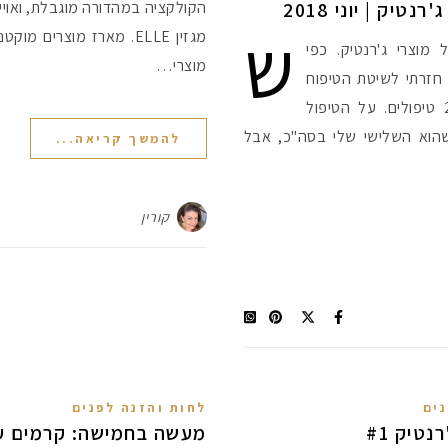
יק | יוני 2018
הקולקציה במהדורה מוגבלת, ואוייר
ש
מגזין ELLE. מארז מוצרי
מוצרי ג'רנטיק. כפי
מוצרי…
חזרתי לשיטת הטיפוח
שלהם לפני כ-3 חודשים. עברתי כבר 2 טיפולים. על הטיפול
שהוא השלישי שלי בסה"כ, אבל
להמשך קריאה...
קורין
נים
לחות והזנה לפנים
טיק #1
מעשה בחמישה: קרמים עש