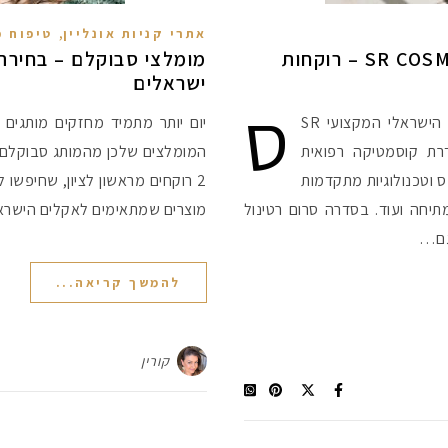
,
אתרי קניות אונליין
טיפוח פ
סדרת EVERCURE של SR COSMETICS – רוקחות
מומלצי סבוקלם – בחירת 
ישראלים
ס
דרה חדשה מסקרנת למותג הקוסמטיקה הישראלי המקצועי SR
יום יותר מתמיד מחזקים מותגים 
 סדרת EVERCURE - סדרת קוסמטיקה רפואית
וטכנולוגיות מתקדמות
2 רוקחים מראשון לציון, שחיפשו 
תיחה ועוד. בסדרה סרום רטינול
מוצרים שמתאימים לאקלים הישראל
וגם…
להמשך קריאה...
קורין