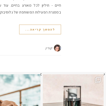
חיים - תיליון לכל מאורע בחיים. עוד
במסגרת הפעילות המשותפת של גלוסיבוקס
להמשך קריאה...
קורין
א
לא העליתי תמונה כבר חודשיים
איזו אהבתם יו