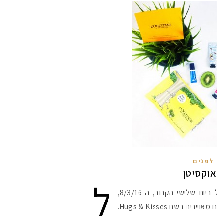
מקדמי הגנה מומלצי
לפנים
ל
רגל יום האישה הבינלאומי, שיחל ביום שלישי הקרוב, ה-8/3/16,
אומרים שאם מצמידי
פעיל
השיקו בל'אוקסיטן קולקציית מוצרים מאויירים בשם Hugs & Kisses.