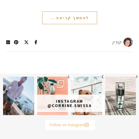
להמשך קריאה...
קורין
א
 תמונה כבר חודשיים
איזו אהבתם יותר? הראשונה או
INSTAGRAM
@CORRINE.SWISSA
Follow on Instagram