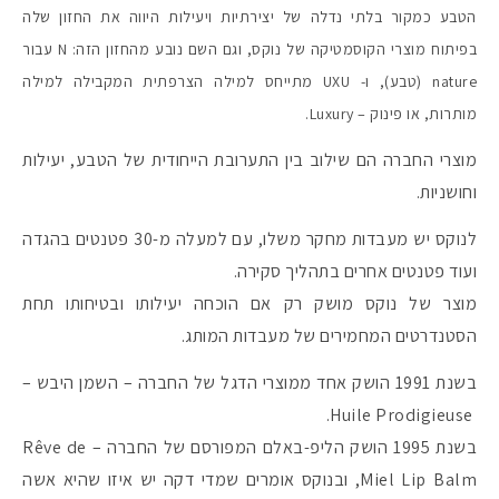
הטבע כמקור בלתי נדלה של יצירתיות ויעילות היווה את החזון שלה
בפיתוח מוצרי הקוסמטיקה של נוקס, וגם השם נובע מהחזון הזה: N עבור
nature (טבע), ו- UXU מתייחס למילה הצרפתית המקבילה למילה
מותרות, או פינוק – Luxury.
מוצרי החברה הם שילוב בין התערובת הייחודית של הטבע, יעילות
וחושניות.
לנוקס יש מעבדות מחקר משלו, עם למעלה מ-30 פטנטים בהגדה
ועוד פטנטים אחרים בתהליך סקירה.
מוצר של נוקס מושק רק אם הוכחה יעילותו ובטיחותו תחת
הסטנדרטים המחמירים של מעבדות המותג.
מקדמי הגנה מומלצים -
בשנת 1991 הושק אחד ממוצרי הדגל של החברה – השמן היבש –
Huile Prodigieuse.
בשנת 1995 הושק הליפ-באלם המפורסם של החברה – Rêve de
אומרים שאם מצמידים 
פעילו
Miel Lip Balm, ובנוקס אומרים שמדי דקה יש איזו שהיא אשה