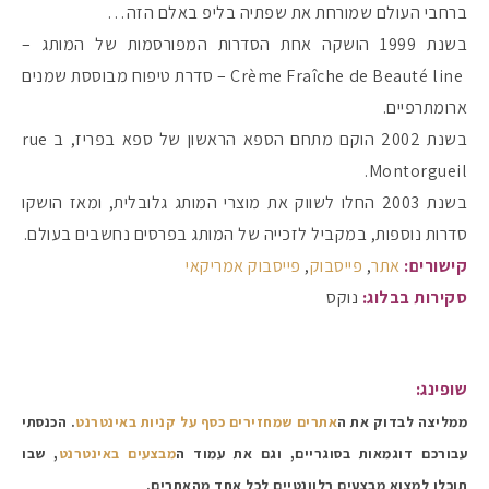
ברחבי העולם שמורחת את שפתיה בליפ באלם הזה…
בשנת 1999 הושקה אחת הסדרות המפורסמות של המותג –
#הסטודיושלקורין - פ
Crème Fraîche de Beauté line – סדרת טיפוח מבוססת שמנים
ארומתרפיים.
בשנת 2002 הוקם מתחם הספא הראשון של ספא בפריז, ב rue
Montorgueil.
בשנת 2003 החלו לשווק את מוצרי המותג גלובלית, ומאז הושקו
סדרות נוספות, במקביל לזכייה של המותג בפרסים נחשבים בעולם.
קישורים:
אתר
,
פייסבוק
,
פייסבוק אמריקאי
סקירות בבלוג:
נוקס
שופינג:
ממליצה לבדוק את ה
אתרים שמחזירים כסף על קניות באינטרנט
. הכנסתי
עבורכם דוגמאות בסוגריים, וגם את עמוד ה
מבצעים באינטרנט
, שבו
תוכלו למצוא מבצעים רלוונטיים לכל אחד מהאתרים.