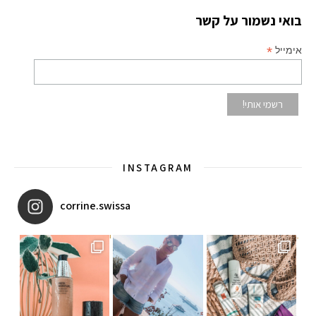
בואי נשמור על קשר
*
אימייל
INSTAGRAM
corrine.swissa
יו ב
איזו אהבתם יותר? הראשונה או