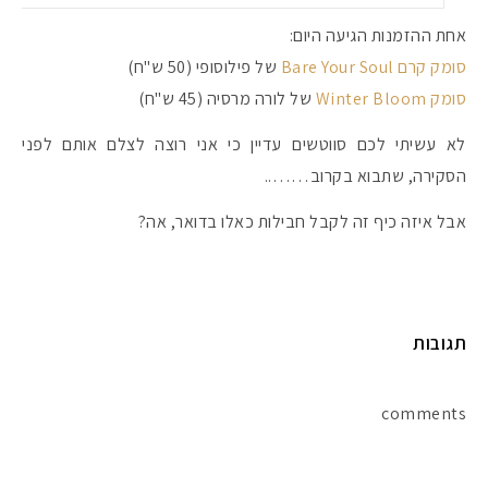
אחת ההזמנות הגיעה היום:
סומק קרם
Bare Your Soul
של פילוסופי (50 ש"ח)
סומק
Winter Bloom
של לורה מרסיה (45 ש"ח)
לא עשיתי לכם סווטשים עדיין כי אני רוצה לצלם אותם לפני
הסקירה, שתבוא בקרוב……..
אבל איזה כיף זה לקבל חבילות כאלו בדואר, אה?
תגובות
מקדמי הגנה מומלצים -
comments
אומרים שאם מצמידים 
פעילו