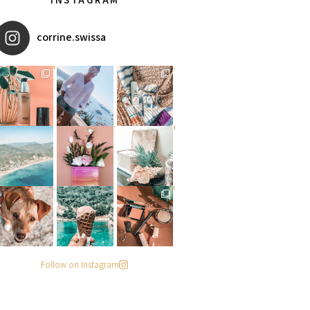
corrine.swissa
מקדמי הגנה מומלצים - עכשיו ב
איזו אהבתם יותר? הראשונה או
אומרים שאם מצמידים קונכיה מ
פעילות ממש מגניבה עכשיו בפי
#הסטודיושלקורין - פינה חדשה
מישהו שיסתכל עליי ככה
. . .
Follow on Instagram