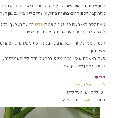
הגוון שמתקבל הוא משהו שבין מעט שימר למאט. ב
מאק
מגדירים א
נוטה קצת לכיוון החום-ברונזה בהיר, ומשתלב לי מצויין עם גוון העור
משתמשת באצבעות כדי למרוח את ה
צללית
הזו על העפעף. בצלליו
לי ככה. רק בגוונים כהים אני משתמשת במברשת.
הכמות נראית קטנה (6.5 קרם), אבל נדרשת ממש נג
מעט זמן.
פעם ראשונה שאני קונה פיינט בפורמט הזה של השפורפרת, ומ
גוונים, וכמובן שאשתף איתכם.
מידעון:
לא נוסה על בעלי חיים
.
101 ש"ח, ושווה כל שקל.
בחנויות
MAC
ברחבי הארץ.