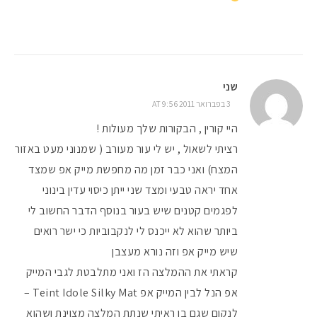
שני
3 בפברואר 2011 AT 9:56
היי קורין , הבקורות שלך מעולות !
רציתי לשאול , יש לי עור מעורב ( שמנוני מעט באזור
המצח) ואני כבר זמן מה מחפשת מייק אפ שמצד
אחד יראה טבעי ומצד שני ייתן כיסוי עדין בינוני
לפגמים קטנים שיש בעור בנוסף הדבר החשוב לי
ביותר שהוא לא ייכנס לי לנקבוביות כי ישר רואים
שיש מייק אפ וזה נורא מעצבן
קראתי את ההמלצה הז ואני מתלבטת לגבי המייק
אפ הנל לבין המייק אפ Teint Idole Silky Mat –
לנקום שגם בו ראיתי שנתת המלצה מצוינת ושהוא