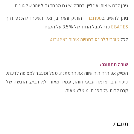
ניתן לרכוש אותו אונליין. בחו"ל יש גם מבחר גדול יותר של גוונים:
נ
יתן להשיג ב
סטרוברי
הותיק והאהוב, ואל תשכחו להכנס דרך
EBATES
כדי לקבל החזר של 3.5% על הקניה.
לכל
מוצרי קלרינס בחנויות איפור באינטרנט
.
שורה תחתונה:
המייק אפ הזה היה שווה את ההמתנה. מעל ומעבר למצופה לדעתי.
כיסוי טוב, מראה טבעי וזוהר, עמיד מאוד, לא דביק. הרגשה של
קרם לחות על הפנים. מומלץ מאוד.
תגובות