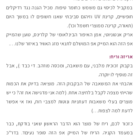
במקביל לכיסוי גם משמש כחומר טיפוח. מכיל הגנה נגד רדיקלים
חופשיים, קרינת UV וזיהום סביבתי שאנו חשופים לו במשך היום
#הסטודיושלקורין - פ
(תאורה, קרינה ממוצרי חשמל וכו').
אריק אנטוניוטי, אמן האיפור הבינלאומי של קלרינס, טוען שהמייק
אפ הזה הוא המייק אפ המושלם לתנאי מזג האוויר באיזור שלנו….
אריזה וריח:
בקבוק זכוכית מלבני, עם משאבה, ומכסה מוזהב. די כבד :), אבל
זה מוסיף לו יוקרה.
אהבתי את המשאבה של הבקבוק הזה. מוציאה בדיוק את הכמות
שהייתי מצפה לקבל בלחיצה אחת. (למה אני מדגישה את זה? כי יש
מוצרים בעלי משאבות דעתניות ונוטות למצבי רוח, ואז אי אפשר
לדעת למה לצפות…)
כזכור לכם, ריח של מוצר הוא הדבר הראשון שאני בודקת, כבר
במעמד הקניה. הריח של המייק אפ הזה סופר נעיםד. בדר"כ