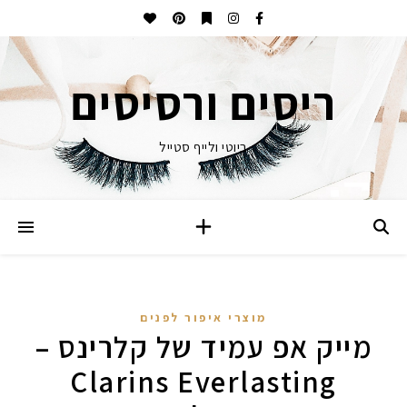
ריסים ורסיסים
ביוטי ולייף סטייל
מוצרי איפור לפנים
מייק אפ עמיד של קלרינס –
Clarins Everlasting