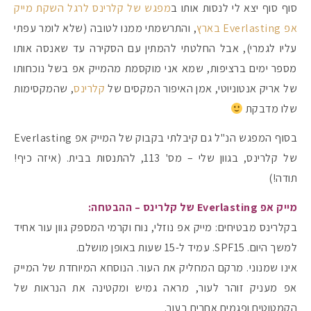
סוף סוף יצא לי לנסות אותו ב
מפגש של קלרינס לרגל השקת מייק
אפ Everlasting בארץ
, והתרשמתי ממנו לטובה (שלא לומר עפתי
עליו לגמרי), אבל החלטתי להמתין עם הסקירה עד שאנסה אותו
מספר ימים ברציפות, שמא אני מוקסמת מהמייק אפ בשל נוכחותו
של אריק אנטוניוטי, אמן האיפור המקסים של
קלרינס
, שהמקסימות
שלו מדבקת
בסוף המפגש הנ"ל גם קיבלתי בקבוק של המייק אפ Everlasting
של קלרינס, בגוון שלי – מס' 113, להתנסות בבית. (איזה כיף!
תודה!)
מייק אפ Everlasting של קלרינס – ההבטחה:
מקדמי הגנה מומלצים -
בקלרינס מבטיחים: מייק אפ נוזלי, נוח וקרמי המספק גוון עור אחיד
למשך היום. SPF15. עמיד ל-15 שעות באופן מושלם.
אינו שמנוני. מרקם המחליק את העור. הנוסחא המיוחדת של המייק
אומרים שאם מצמידים 
פעילו
אפ מעניק זוהר לעור, מראה גמיש ומקטינה את הנראות של
הקמטוטים ופגמים אחרים בעור.