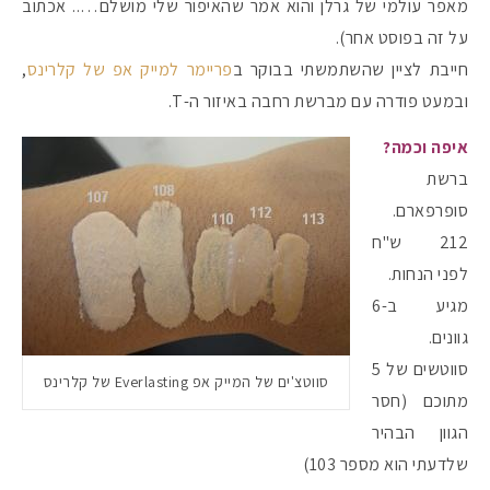
מאפר עולמי של גרלן והוא אמר שהאיפור שלי מושלם….. אכתוב
על זה בפוסט אחר).
חייבת לציין שהשתמשתי בבוקר ב
פריימר למייק אפ של קלרינס
,
ובמעט פודרה עם מברשת רחבה באיזור ה-T.
איפה וכמה?
ברשת
סופרפארם.
212 ש"ח
לפני הנחות.
מגיע ב-6
גוונים.
סווטשים של 5
סווטצ'ים של המייק אפ Everlasting של קלרינס
מתוכם (חסר
הגוון הבהיר
שלדעתי הוא מספר 103)