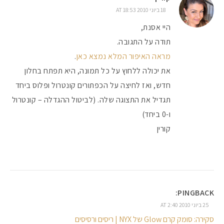
18 ביוני 2010 AT 18:53
היי אסנת,
תודה על התגובה.
מראה האיפור המלא נמצא כאן
.
את יכולה ללחוץ על כל תמונה, היא תפתח בחלון
חדש, ואז לחיצה על הכפתורים קונטרול ופלוס ביחד
תגדיל את התצוגה שלה. (לביטול ההגדלה – קונטרול
ו-0 ביחד)
קורין
PINGBACK:
25 ביוני 2010 AT 2:40
סקירה: סומק קרם Glow של NYX | ריסים ורסיסים