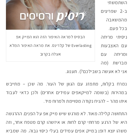
השתמשתי
ב-2 שפריצים
מהמשאבה
בכל פעם.
ניסיתי מריחה
הבסיס למראה האיפור הזה הוא המייק אפ
עם האצבעות
Everlasting של קלרינס. את מראה האיפור המלא
ומריחה עם
אעלה בקרוב
מברשת (מה
אני לא אעשה בשבילכם?). תענוג.
נמרח בקלות, מתמזג עם הגוון של העור. מה שכן – מתייבש
במהירות (בשומה למייקאפים עמידים אחרים) ולכן כדאי לעבוד
איתו מהר – להניח נקודה מסויימת ולמרוח מיד.
התחושה קלילה מאוד. לא מורגש שיש מייק אפ על הפנים. ההרגשה
היא של הרגע מרחתי קרם לחות או איזשהו קרם מטפח אחר, וזה
משהו יוצא דופן במייק אפים עמידים בעלי כיסוי גבוה. מה שמביא