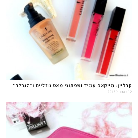
קרליין: מייקאפ עמיד ושפתוני מאט נוזליים ו*הגרלה*
12 באפריל 2016