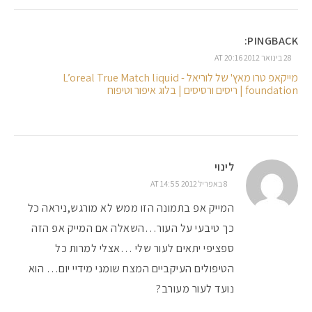
PINGBACK:
28 בינואר 2012 AT 20:16
מייקאפ טרו מאץ' של לוריאל - L’oreal True Match liquid
foundation | ריסים ורסיסים | בלוג איפור וטיפוח
לינוי
8 באפריל 2012 AT 14:55
המייק אפ בתמונה הזו ממש לא מורגש,ניראה כל
כך טיבעי על העור…השאלה אם המייק אפ הזה
ספציפי יתאים לעור שלי …אצלי למרות כל
הטיפולים העיקביים המצח שומני מידיי יום… הוא
נועד לעור מעורב?