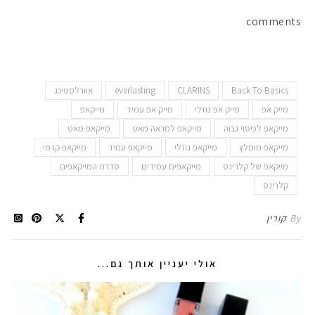
comments
Back To Basics
CLARINS
everlasting
אוורלסטינג
מייק אפ
מייק אפ נוזלי
מייק אפ עמיד
מייקאפ
מייקאפ לכיסוי גבוה
מייקאפ למראה מאט
מייקאפ מאט
מייקאפ מומלץ
מייקאפ נוזלי
מייקאפ עמיד
מייקאפ קרמי
מייקאפ של קלרינס
מייקאפים עמידים
סדרת המייקאפים
קלרינס
By
קורין
אולי יעניין אותך גם...