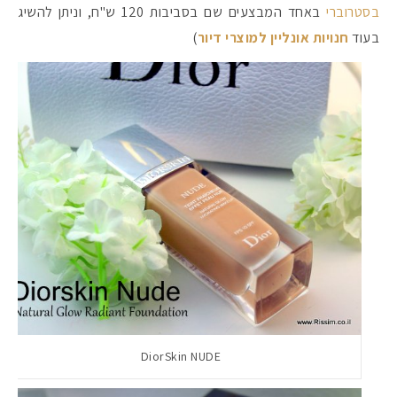
בסטרוברי
באחד המבצעים שם בסביבות 120 ש"ח, וניתן להשיג
בעוד
חנויות אונליין למוצרי דיור
)
#הסטודיושלקורין - פ
DiorSkin NUDE