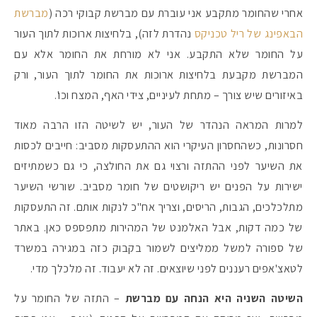
אחרי שהחומר מתקבע אני עוברת עם מברשת קבוקי רכה (
מברשת
הבאפינג של ריל טכניקס
נהדרת לזה), בלחיצות ארוכות לתוך העור
על החומר שלא התקבע. אני לא מורחת את החומר אלא עם
המברשת מקבעת בלחיצות ארוכות את החומר לתוך העור, ורק
באיזורים שיש צורך – מתחת לעיניים, צידי האף, המצח וכו'.
למרות המראה הנהדר של העור, יש לשיטה הזו הרבה מאוד
חסרונות, כשהחסרון העיקרי הוא ההתעסקות מסביב: חייבים לכסות
את השיער לפני ההתזה ורצוי גם את החולצה, כי גם כשמתיזים
ישירות על הפנים יש ריקושטים של חומר מסביב. שורשי השיער
מתלכלכים, הגבות, הריסים, וצריך אח"כ לנקות אותם. זה התעסקות
של כמה דקות, אבל האלמנט של המהירות מתפספס כאן. באתר
של ספורה למשל ממליצים לשמור בקבוק כזה במגירה במשרד
לטאצ'אפים רעננים לפני שיוצאים. זה לא יעבוד. זה מלכלך מדי.
השיטה השניה היא הנחה עם מברשת
– התזה של החומר על