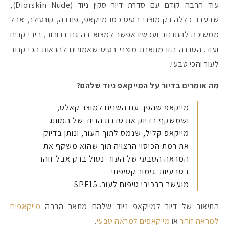
עוד הרבה קודם עם סדרת דיור סקין ניוד (Diorskin Nude),
שבעבר כללה רק מוצרי בסיס כמו מייקאפ, פודרה, קונסילר, אבל
ממשיכה להתרחב ועכשיו אפשר למצוא בה גם ברונזר, ביבי קרים
ועוד. הסדרה הזו מתארת מוצרי בסיס שאמורים להראות הכי קרוב
לעור והכי טבעי.
מה אומרים בדיור על המייקאפ ניוד שלהם?
מייקאפ שהפך עם השנים למוצר קאלט,
ושמשקף בדיוק את סדרת הניוד של המותג.
מייקאפ קליל, שנמס לתוך העור, ונותן בדיוק
את רמת הכיסוי הרצויה תוך שהוא משקף את
המראה הטבעי של העור. נטול ברק אבל זוהר
בטבעיות. גימור קטיפתי.
מועשר ברכיבי טיפוח לעור. SPF15.
התיאור של דיור למייקאפ ניוד שלהם מתאר הרבה
מייקאפים
למראה זוהר
או
מייקאפים למראה טבעי
.