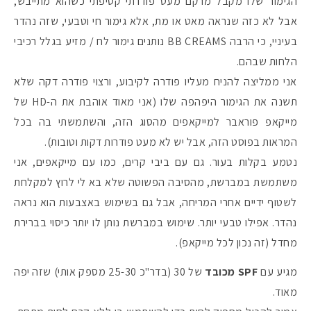
הגימור שלו מקבל מרקם מעט פודרתי קטיפתי כשהוא מתייבש,
אבל לא כזה שנראה מאט או מת, אלא גימור חי וטבעי, שזה נהדר
בעיניי, כי הרבה BB CREAMS נותנים גימור לח / מזיע בגלל רכיבי
הלחות שבהם.
אני ממליצה להניח מעליו פודרה לקיבוע, ורצוי פודרה דקה שלא
תשנה את הגימור היפהפה שלו (אני מאוד אוהבת את ה-HD של
מייקאפ פוראבר למייקאפים מהסוג הזה, והשתמשתי בה בכל
המראות בפוסט הזה, אבל יש לא מעט פודרות דקות וטובות).
נטמע בקלות בעור. גם עם ביבי קרים, כמו עם מייקאפים, אני
משתמשת במברשת, מהסיבה הפשוטה שלא בא לי לרוץ למקלחת
לשטוף ידיים אחרי המריחה, אבל גם בשימוש באצבעות הוא נראה
נהדר. אפילו טבעי יותר. שימוש במברשת נותן לו יותר כיסוי בברירת
מחדל (זה נכון לכל מייקאפ).
מגיע עם
SPF מכובד
של 30 (בדר"כ 25-30 מספק אותי) שזה יפה
מאוד.