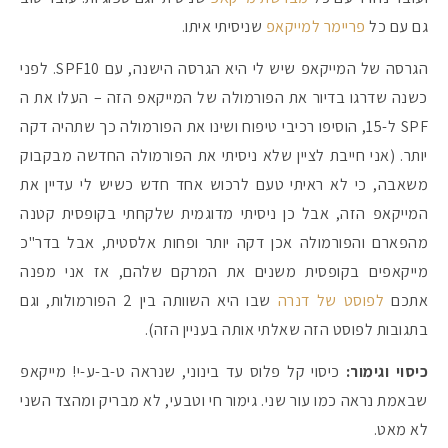
גם עם כל
פריימר למייקאפ
שניסיתי איתו.
הגרסה של המייקאפ שיש לי היא הגרסה הישנה, עם SPF10. לפני
כשנה שדרגו בדיור את הפורמולה של המייקאפ הזה – העלו את ה
SPF ל-15, הוסיפו רכיבי טיפוח ושינו את הפורמולה כך שתהיה דקה
יותר. (אני חייבת לציין שלא ניסיתי את הפורמולה החדשה מבקבוק
משאבה, כי לא ראיתי טעם לרכוש אחד חדש כשיש לי עדיין את
המייקאפ הזה, אבל כן ניסיתי מדוגמית שלקחתי בקופסית קטנה
מהפארם והפורמולה אכן דקה יותר ופחות אלסטית, אבל בדר"כ
מייקאפים בקופסית משנים את המרקם שלהם, אז אני מפנה
אתכם
לפוסט של דנרה
שבו היא השוותה בין 2 הפורמולות, וגם
בתגובות לפוסט הזה שאלתי אותה בעניין הזה).
כיסוי וגימור:
כיסוי קל פלוס עד בינוני, שנראה ט-ב-ע-י! מייקאפ
שבאמת נראה כמו עור שני. גימור חי וטבעי, לא מבריק ומהצד השני
לא מאט.