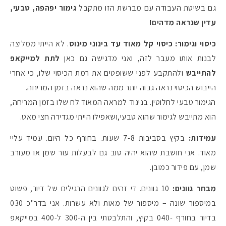
גם בשיטת העבודה עם מברשת הזו מתקבל
גימור יפהפה, טבעי,
עדין שנראה מדהים!
כיסוי וגימור: כיסוי קל מאוד עד בינוני מינוס
. לא הייתי ממליצה
לבנות אותו מעבר לזה, ואני מדגישה גם כאן
לתת למייקאפ
להתייבש
ולהתקבע לפני ששופטים את רמת הכיסוי שלו, כי אחרי
הייבוש הכיסוי נראה גבוה יותר ממה שהוא נראה בזמן המריחה.
הגימור טבעי לחלוטין. בניגוד למראה המאוד לח שלו בזמן המריחה,
הוא מתייבש לגימור שהוא טבעי,ושאפילו הייתי מגדירה חצי מאט.
עמידות:
בקיץ בסביבות 7-8 שעות. בחורף כל היום. עמיד עליי
מאוד. אני חושבת שהוא יהיה טוב גם לבעלות עור שמן או מעורב
שמן, עם פידור כמובן.
מבחר גוונים:
10 גוונים. די זהים לגוונים הרגילים של דיור, פשוט
במיספור שונה – מיספור של מאות ולא עשרות. אני בדר"כ 030
בדיור בחורף -040 בקיץ, והתלבטתי בין ה-300 ל-400 במייקאפ