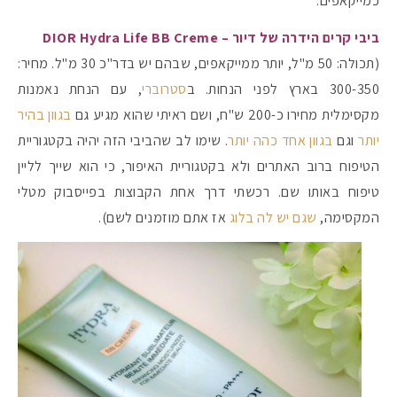
כמייקאפים.
ביבי קרים הידרה של דיור – DIOR Hydra Life BB Creme
(תכולה: 50 מ"ל, יותר ממייקאפים, שבהם יש בדר"כ 30 מ"ל. מחיר:
300-350 בארץ לפני הנחות. ב
סטרוברי
, עם הנחת נאמנות
מקסימלית מחירו כ-200 ש"ח, ושם ראיתי שהוא מגיע גם
בגוון בהיר
יותר
וגם
בגוון אחד כהה יותר
. שימו לב שהביבי הזה יהיה בקטגוריית
הטיפוח ברוב האתרים ולא בקטגוריית האיפור, כי הוא שייך לליין
טיפוח באותו שם. רכשתי דרך אחת הקבוצות בפייסבוק מטלי
המקסימה,
שגם יש לה בלוג
אז אתם מוזמנים לשם).