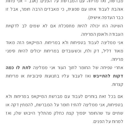
מברשת, ואז מריחה עם המברשת על הפנים. (אגב – אני פחות
אוהבת לעבוד איתו עם ספוגית, כי מאבדים הרבה חומר, אבל זו
כבר העדפה אישית).
השיטה הזו יכולה להיות מתסכלת אם לא שמים לב לדקויות
העבודה ולאופן המריחה.
אני ממליצה לעבוד בטפיחות ולא במריחות. המייקאפ הזה מאוד
מאוד דליל, דק ולח, וכשעובדים במריחות יכולים להיות סימני
מריחה.
אחרי טפיחה של החומר לתוך העור אני ממליצה
לתת לו כמה
דקות להתייבש
ואז לעבור עליו בתנועות סיבוביות או מריחות
קצרות.
אם בכל זאת בוחרים לעבוד עם מברשת המייקאפ במריחות ולא
בטפיחות, אני ממליצה להתיז חומר על המברשת, להמתין דקה או
שתיים עד שהחומר יסמיך קצת כחלק מהתליך הייבוש שלו, ואז
למרוח על הפנים.