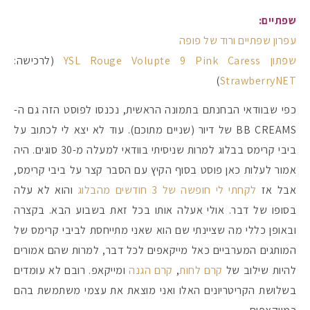
שפתיים:
עפרון שפתיים ורוד של פופה
שפתון YSL Rouge Volupte 9 Pink Caress
(לרכישה:
)
StrawberryNET
כפי שבוודאי הבחנתם בתמונה הראשית, נכנסו לפוסט הזה גם ה-
BB CREAMS של דיור (שניים מתוכם). עוד לא יצא לי לכתוב על
ביבי קרימס בבלוג למרות שניסיתי בוודאי למעלה מ-30 סוגים. היה
אמור לעלות כאן פוסט בסוף הקיץ עם הסבר קצר על ביבי קרימס,
אבל אז
לקחתי לי חופשה של 3 חודשים מהבלוג
והוא לא עלה
בסופו של דבר. אולי אעלה אותו בכל זאת בשבוע הבא. בקצרה
ובאופן כללי מה שציינתי שם הוא שאני מתייחסת לביבי קרימס של
המותגים המערביים כאל מייקאפים לכל דבר, למרות שהם אמורים
להיות שילוב של
קרם לחות
,
קרם הגנה
ומייקאפ. רובם לא עומדים
בשלושת הקריטריונים האלו ואני מוצאת את עצמי משתמשת בהם