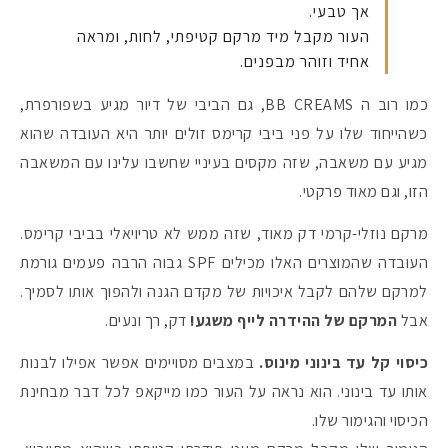
אך טבעי.
העור מקבל מיד מרקם קטיפתי, לחות, ומראה
אחיד וזוהר מבפנים.
כמו רוב ה BB CREAMS, גם הביבי של דיור מגיע בשפורפרת,
כשהייחוד שלו על פני ביבי קרימס זולים יותר היא העובדה שהוא
מגיע עם משאבה, שזה מקסים בעיניי שחשבו עלינו עם המשאבה
הזו, וגם מאוד פרקטי.
מרקם נוזלי-קרמי דק מאוד, שזה ממש לא טריויאלי בביבי קרימס.
העובדה שהמוצרים האלו מכילים SPF גבוה הרבה פעמים גורמת
למרקם שלהם לקבל איכויות של מקדם הגנה ולהפוך אותו לסמיך.
אבל
המרקם של ההידרה לייף משגע!
דק, רך ונעים.
כיסוי קל עד בינוני מינוס.
במצבים מסויימים אפשר אפילו לבנות
אותו עד בינוני. הוא נראה על העור כמו מייקאפ לכל דבר מבחינת
הכיסוי והגימור שלו.