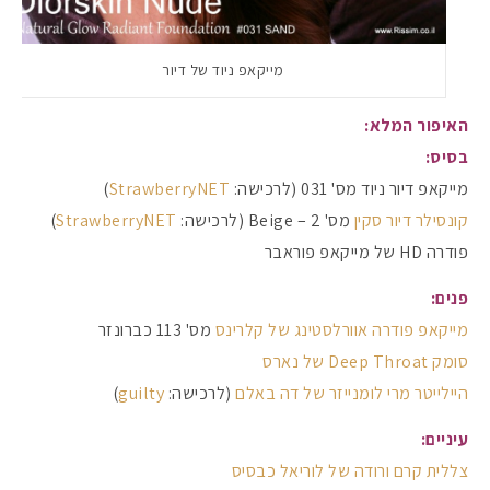
מייקאפ ניוד של דיור
האיפור המלא:
בסיס:
מייקאפ דיור ניוד מס' 031 (לרכישה:
StrawberryNET
)
קונסילר דיור סקין
מס' 2 – Beige (לרכישה:
StrawberryNET
)
פודרה HD של מייקאפ פוראבר
פנים:
מייקאפ פודרה אוורלסטינג של קלרינס
מס' 113 כברונזר
סומק Deep Throat של נארס
היילייטר מרי לומנייזר של דה באלם
(לרכישה:
guilty
)
עיניים:
צללית קרם ורודה של לוריאל כבסיס