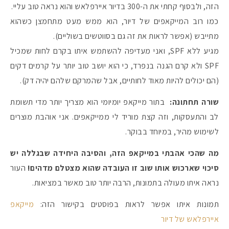
הזה, ולבסוף קחתי את ה-300 בדיור איירפלאש והוא נראה טוב עליי.
כמו רוב המייקאפים של דיור, הוא ממש מעט מתחמצן כשהוא
מתייבש (אפשר לראות את זה גם בסווטשים בשוליים).
מגיע ללא SPF, ואני מעדיפה להשתמש איתו בקרם לחות שמכיל
SPF ולא קרם הגנה בנפרד, כי הוא יושב טוב יותר על קרמים דקים
(הם יכולים להיות מאוד לחותיים, אבל שהמרקם שלהם יהיה דק).
שורה תחתונה:
בתור מייקאפ יומיומי הוא מצריך יותר מדי תשומת
לב והתעסקות, וזה קצת מוריד לי ממייקאפים. אני אוהבת מוצרים
לשימוש מהיר, במיוחד בבוקר.
מה שהכי אהבתי במייקאפ הזה, והסיבה היחידה שבגללה יש
סיכוי שארכוש אותו שוב זו העובדה שהוא מצטלם מדהים!
העור
נראה איתו מעולה בתמונות, הרבה יותר טוב מאשר במציאות.
תמונות איתו אפשר לראות בפוסטים בקישור הזה:
מייקאפ
איירפלאש של דיור