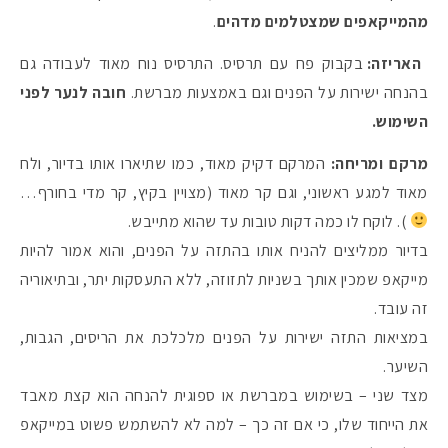
מהמייקאפים שמצטלמים מדהים
.
האריזה:
בקבוק פח עם תרסיס. התרסיס נוח מאוד לעבודה גם
בהנחה ישירות על הפנים וגם באמצעות מברשת.
חובה לנער לפני
השימוש.
מרקם ומריחה:
המרקם דקיק מאוד, כמו שתיארו אותו בדיור, ולח
מאוד למגע ראשוני, וגם קר מאוד (מצויין בקיץ, קר מדי בחורף…
). לוקח לו כמה דקות טובות עד שהוא מתייבש.
בדיור ממליצים להניח אותו בהתזה על הפנים, והוא אמור להיות
מייקאפ שמכין אותך בשניות לתזוזה, ללא התעסקות יתר, ובתיאוריה
זה עובד.
במציאות התזה ישירות על הפנים מלכלכת את הריסים, הגבות,
השיער.
מצד שני – בשימוש במברשת או ספוגית להנחה הוא קצת מאבד
את הייחוד שלו, כי אם זה כך – למה לא להשתמש פשוט במייקאפ