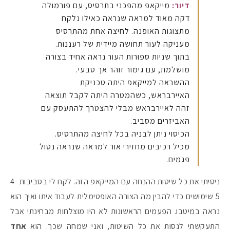
דיור:
מייקאפ מהפכני בתרסיס, עם פורמולה
דקה מאוד למראה שנראה כאילו נלקח
מתצוגות האופנה. לחיצה אחת מהתרסיס
מעניקה לעור תחושה מיידית של רעננות.
בתוך שניות ספורות העור נראה אחיד בצורה
מושלמת, עם גימור זוהר אך טבעי.
ההשראה למייקאפ היתה טכניקת
האיירבראש, כשהמטרה היתה לקבל תוצאה
זהה לאיירבראש מבלי להצטרך להתעסק עם
האביזרים מסביב.
הכיסוי ניתן לבניה בכל לחיצה מהתרסיס.
מכיל רכיבים מחזירי אור למראה שנראה נטול
פגמים.
ניסיתי את כל שיטות ההנחה עם המייקאפ הזה. לקח לי בסביבות 4-
5 שימושים כדי להבין מה הצורה האופטימלית לעבוד איתו ואיך הוא
נראה במיטבו. הפעמים הראשונות לא היו מוצלחות מבחינתי אבל
התעקשתי לנסות את כל השיטות, ואני שמחה שכך. הוא
אחד