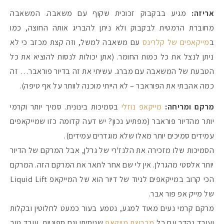
אריזה:
מגיע בבקבוק זכוכית שקוף עם משאבה. המשאבה
מחוברת הרמטית לבקבוק ולא ניתן להבריג אותה החוצה, כמו
ב
מייקאפים של קלרינס
עם משאבה למשל, וזה קצת מכזב כי לא
ניתן לנצל את כל כמות החומר. (אתן יכולות לנסות להוציא את כל
הטבעת של המשאבה עם מברג. עשיתי את זה בדיור פוראבר… זה
כמה אהבתי את הפוראבר – לא הייתי מוכנה לוותר על אף טיפה).
מרקם ומריחה:
מייקאפ נוזלי
בסמיכות בינונית. סמיך יותר וקרמי
יותר מהדיור פוראבר (מפתיע נכון? יש דעה קדומה כזו שמייקאפים
עמידים סמיכים יותר מאלו שלא מוגדרים עמידים).
הסמיכות שלו מזכירה את הלנז'רי של גרלן, אבל המרקם של הדיור
יותר אלסטי מהגרלן. אין לי שם אחר לתאר את המרקם הזה. המרקם
הכי קרוב במייקאפים לניוד של דיור הוא של המייקאפ Liquid Lift
של מייק אפ פור אבר.
מרקם קרמי נעים מאוד למגע, נטמע בעור כמעט לחלוטין ובקלות
ועובד נהדר עם כל
מברשת מייקאפ
שניסיתי וגם ספוגיות. עובד טוב