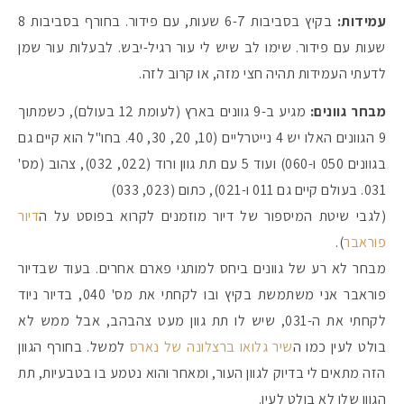
עמידות:
בקיץ בסביבות 6-7 שעות, עם פידור. בחורף בסביבות 8
שעות עם פידור. שימו לב שיש לי עור רגיל-יבש. לבעלות עור שמן
לדעתי העמידות תהיה חצי מזה, או קרוב לזה.
מבחר גוונים:
מגיע ב-9 גוונים בארץ (לעומת 12 בעולם), כשמתוך
9 הגוונים האלו יש 4 נייטרליים (10, 20, 30, 40. בחו"ל הוא קיים גם
בגוונים 050 ו-060) ועוד 5 עם תת גוון ורוד (022, 032), צהוב (מס'
031. בעולם קיים גם 011 ו-021), כתום (023, 033)
(לגבי שיטת המיספור של דיור מוזמנים לקרוא בפוסט על ה
דיור
פוראבר
).
מבחר לא רע של גוונים ביחס למותגי פארם אחרים. בעוד שבדיור
פוראבר אני משתמשת בקיץ ובו לקחתי את מס' 040, בדיור ניוד
לקחתי את ה-031, שיש לו תת גוון מעט צהבהב, אבל ממש לא
בולט לעין כמו ה
שיר גלואו ברצלונה של נארס
למשל. בחורף הגוון
הזה מתאים לי בדיוק לגוון העור, ומאחר והוא נטמע בו בטבעיות, תת
הגוון שלו לא בולט לעין.