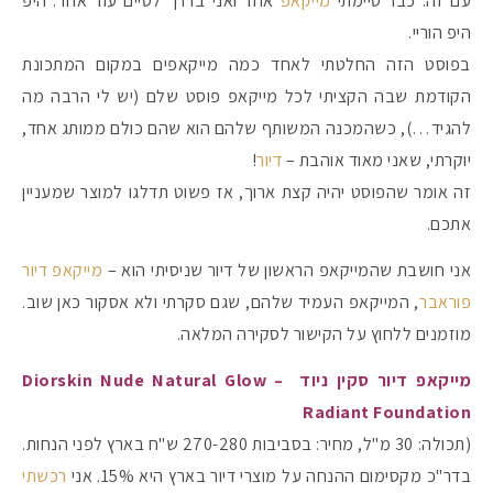
עם זה. כבר סיימתי
מייקאפ
אחד ואני בדרך לסיים עוד אחד. היפ
היפ הוריי.
בפוסט הזה החלטתי לאחד כמה מייקאפים במקום המתכונת
הקודמת שבה הקציתי לכל מייקאפ פוסט שלם (יש לי הרבה מה
להגיד…), כשהמכנה המשותף שלהם הוא שהם כולם ממותג אחד,
יוקרתי, שאני מאוד אוהבת –
דיור
!
זה אומר שהפוסט יהיה קצת ארוך, אז פשוט תדלגו למוצר שמעניין
אתכם.
אני חושבת שהמייקאפ הראשון של דיור שניסיתי הוא –
מייקאפ דיור
פוראבר
, המייקאפ העמיד שלהם, שגם סקרתי ולא אסקור כאן שוב.
מוזמנים ללחוץ על הקישור לסקירה המלאה.
מקדמי הגנה מומלצים -
מייקאפ דיור סקין ניוד – Diorskin Nude Natural Glow
Radiant Foundation
(תכולה: 30 מ"ל, מחיר: בסביבות 270-280 ש"ח בארץ לפני הנחות.
אומרים שאם מצמידים 
פעילו
בדר"כ מקסימום ההנחה על מוצרי דיור בארץ היא 15%. אני
רכשתי