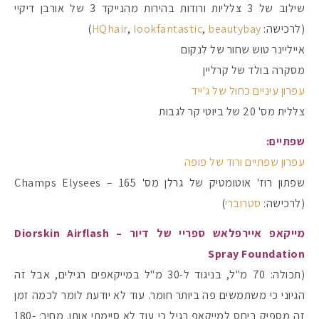
שילוב של 3 צלליות ורודות בהירות מהנייקד 3 של אורבן דיקיי
(לרכישה:
beautybay
,
lookfantastic
,
HQhair
)
אייליינר טוש שחור של לנקום
מסקרה בולד של קרליין
עפרון עיניים כחול של ג'ייד
צללית מס' 20 של ביוטי קר לגבות
שפתיים:
עפרון שפתיים ורוד של פופה
שפתון רוז' אוטומטיק של גרלן מס' 165 – Champs Elysees
(לרכישה:
סטרוברי
)
מייקאפ איירפלאש ספריי של דיור – Diorskin Airflash
Spray Foundation
(תכולה: 70 מ"ל, בניגוד ל-30 מ"ל במייקאפים רגילים, אבל זה
הגיוני כי משתמשים פה ביותר חומר. עוד לא יודעת לומר לכמה זמן
זה מספיק ביחס למייקאפ רגיל כי עוד לא סיימתי אותו. מחיר: 180-