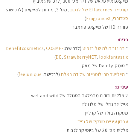
מייקאפ איירפלאש של דיור מס' 300 (לרכישה: איביי)
קונסילר Effacernes של לנקום
, מס' 3, מתחת למייקאפ (לרכישה:
סטרוברי
,
FragranceX
)
פודרה HD של מייקאפ פוראבר
פנים:
*
ברונזר הולה של בנפיט
(לרכישה:
benefitcosmetics
COSME-
,
)
DE
,
StrawberryNET
,
lookfantastic
* סומק Dainty של מאק
*
היילייטר מרי לומנייזר של דה באלם
(לרכישה:
feelunique
)
עיניים:
2 צלליות ורודות מהפלטה הסגולה של wet and wild
אייליינר נוזלי של מלו וילז
מסקרה בולד של קרליין
עפרון עיניים טורקיז של ג'ייד
צללית מס' 20 של ביוטי קר לגבות