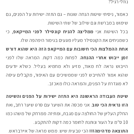
נוזלי רגיל?
כאמור, ניסיתי שיטות הנחה שונות – גם התזה ישירות על הפנים, גם
שימוש במברשת וגם שילוב של שתי השיטות.
בכל השיטות אני
ממליצה להניח קונסילר לפני המייקאפ
, כי
כשמניחים את הקונסילר מעליו פוגעים בגימור היפהפה שלו.
אחת ההמלצות הכי חשובות עם המייקאפ הזה היא שהוא דורש
זמן ייבוש אחרי ההנחה
. לפחות כמה דקות. המראה שלו לפני
הייבוש נראה לח מאוד, מזיע ולא מחמיא בעליל. כשלא יודעים
שהוא אמור להתייבש לפני שממשיכים עם האיפור, מקבלים עיסה
לא מוגדרת על הפנים, והמראה כולו מאכזב.
שיטת העבודה הראשונה היא התזה ישירות על הפנים והשיטה
הזו נראית הכי טוב
. אני מכסה את השיער עם סרט שיער רחב, ואת
החלק העליון של החולצה עם מגבת, ומתיזה ממרחק של משהו כמו
10 ס"מ על העור ונותנת לחומר כמה דקות להתקבע.
התוצאה מדהימה!!!
הכי טבעית שיש. ממש מראה של איירבראש.