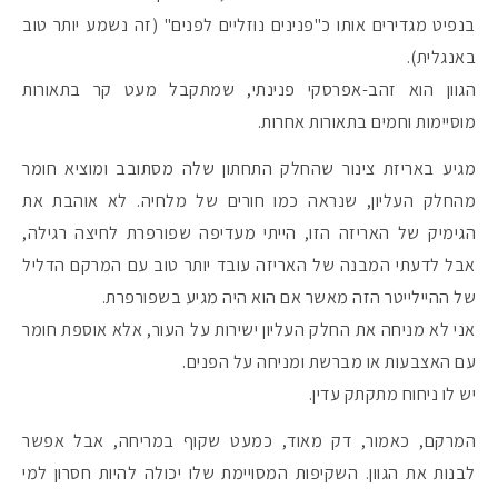
בנפיט מגדירים אותו כ"פנינים נוזליים לפנים" (זה נשמע יותר טוב
באנגלית).
הגוון הוא זהב-אפרסקי פנינתי, שמתקבל מעט קר בתאורות
מוסיימות וחמים בתאורות אחרות.
מגיע באריזת צינור שהחלק התחתון שלה מסתובב ומוציא חומר
מהחלק העליון, שנראה כמו חורים של מלחיה. לא אוהבת את
הגימיק של האריזה הזו, הייתי מעדיפה שפורפרת לחיצה רגילה,
אבל לדעתי המבנה של האריזה עובד יותר טוב עם המרקם הדליל
של ההיילייטר הזה מאשר אם הוא היה מגיע בשפורפרת.
אני לא מניחה את החלק העליון ישירות על העור, אלא אוספת חומר
עם האצבעות או מברשת ומניחה על הפנים.
יש לו ניחוח מתקתק עדין.
המרקם, כאמור, דק מאוד, כמעט שקוף במריחה, אבל אפשר
לבנות את הגוון. השקיפות המסויימת שלו יכולה להיות חסרון למי