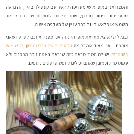
והמצח אני באופן אישי מעדיפה להאיר עם קונסילר בהיר, זה נראה
טבעי יותר, פחות מנצנץ, ויותר ידידותי לתאורות שונות כמו אור
#הסטודיושלקורין - פ
השמש או פלאשים. זה כבר עניין של העדפה אישית.
ובגלל שלא צילמתי את אופן ההנחה אני מפנה אתכם לסרטון שאני
אוהבת – אני מאוד אוהבת את
ההסברים של קנדי ג'ונסון על שימוש
בשימרים
. יש לה תמיד מראה כזה שנראה באמת זוהר מבפנים ולא
עמוס מדי, וכמובן שאתם יכולים לחפש סרטונים נוספים.