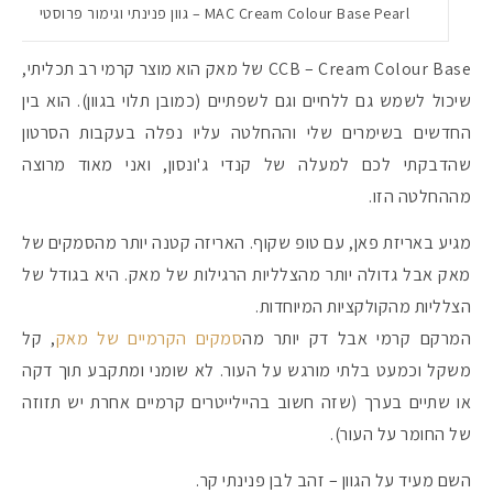
MAC Cream Colour Base Pearl – גוון פנינתי וגימור פרוסטי
CCB – Cream Colour Base של מאק הוא מוצר קרמי רב תכליתי,
שיכול לשמש גם ללחיים וגם לשפתיים (כמובן תלוי בגוון). הוא בין
החדשים בשימרים שלי וההחלטה עליו נפלה בעקבות הסרטון
שהדבקתי לכם למעלה של קנדי ג'ונסון, ואני מאוד מרוצה
מההחלטה הזו.
מגיע באריזת פאן, עם טופ שקוף. האריזה קטנה יותר מהסמקים של
מאק אבל גדולה יותר מהצלליות הרגילות של מאק. היא בגודל של
הצלליות מהקולקציות המיוחדות.
המרקם קרמי אבל דק יותר מה
סמקים הקרמיים של מאק
, קל
משקל וכמעט בלתי מורגש על העור. לא שומני ומתקבע תוך דקה
או שתיים בערך (שזה חשוב בהיילייטרים קרמיים אחרת יש תזוזה
של החומר על העור).
השם מעיד על הגוון – זהב לבן פנינתי קר.