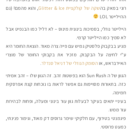
רוני במאק בה
שקה של קולקציית Glitter & Ice
, והוא מהמם! (גם
ההיילייטר LOL
היילייטר נוזלי, בסמיכות בינונית מינוס – לא דליל כמו הבנפיט אבל
לא סמיך כמו היילייטר קרמי.
מגיע בבקבוק פלסטיק גמיש עם פייה צרה מאוד. הוצאת החומר היא
ע"י לחיצה על הבקבוק. מזכיר את בקבוקי החומר של מוצרי
האיירבראש, או
הסומק הנוזלי של דניאל סנדלר
.
הגוון של ה Sun Rush הוא בפשטות זהב. זה הגוון שלו – זהב אמיתי
כזה. בתאורות מסויימות גם אפשר לראות בו נוכחות קצת אפרסקית
חמימה.
בעיניי יתאים בעיקר לבעלות גוון עור בינוני ומעלה, ופחות לבהירות
עור ממש.
פיגמנטי בטירוף, עם חלקיקי שימר גרוסים דק מאוד, וגימור פנינתי,
כמעט פרוסטי.