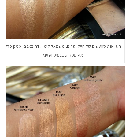
השוואות סווטשים של היילייטרים, משמאל לימין: דה באלם, מאק פרל,
אילמסקה, בנפיט ושאנל