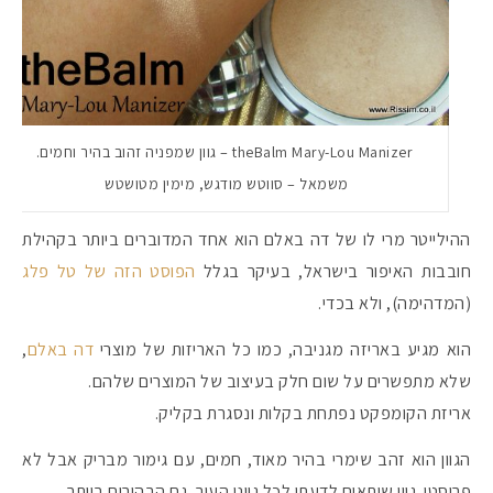
theBalm Mary-Lou Manizer – גוון שמפניה זהוב בהיר וחמים.
משמאל – סווטש מודגש, מימין מטושטש
ההילייטר מרי לו של דה באלם הוא אחד המדוברים ביותר בקהילת
חובבות האיפור בישראל, בעיקר בגלל
הפוסט הזה של טל פלג
(המדהימה), ולא בכדי.
הוא מגיע באריזה מגניבה, כמו כל האריזות של מוצרי
דה באלם
,
שלא מתפשרים על שום חלק בעיצוב של המוצרים שלהם.
אריזת הקומפקט נפתחת בקלות ונסגרת בקליק.
הגוון הוא זהב שימרי בהיר מאוד, חמים, עם גימור מבריק אבל לא
פרוסטי. גוון שיתאים לדעתי לכל גווני העור, גם הבהירים ביותר.