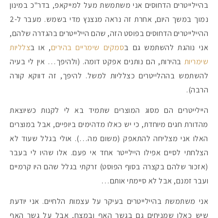
בהיילייטרים הדחוסים אני משתמשת מעל למייקאפ, בדר"כ במינון
נמוך במשך היום, אחרת זה נראה מנצנץ מדי בשמש. מעבר ל-2
ההיילייטרים הדחוסים בפוסט הזה, שהם היילייטרים בהגדרה שלהם,
אני נוהגת להשתמש גם ב
סמקים שימריים בהירים
, או ב
צלליות
שימריות
בהירות, הם נותנים אפקט דומה. (ולהיפך… אין לי בעיה
להשתמש בההלייטרים כצלליות למשל. להיפך, זה דווקא קורה
הרבה).
היילייטרים הם מסוג המוצרים שתמיד בא לי לקנות כשיוצאת
מהדורת חגים מיוחדת, כי יש כאלו מדהימים ביופיים, אבל במוצרים
האלו אני מצליחה להתאפק (משום מה…). אולי בגלל שעוד לא
הצלחתי לסיים אפילו היילייטר אחד אי פעם. אלו שהיו לי בעבר
מקדמי הגנה מומלצים -
(אזכור שלהם בקצרה בסוף הפוסט) זרקתי בגלל שהם היו קרמיים
ועבר זמנם, אבל לא סיימתי אותם…
אומרים שאם מצמידים 
פעילו
אני משתמשת בהיילייטרים בעיקר על עצמות הלחיים. אני יודעת
שיש כאלו שמניחים גם בגשר האף ובמצח, אבל על גשר האף