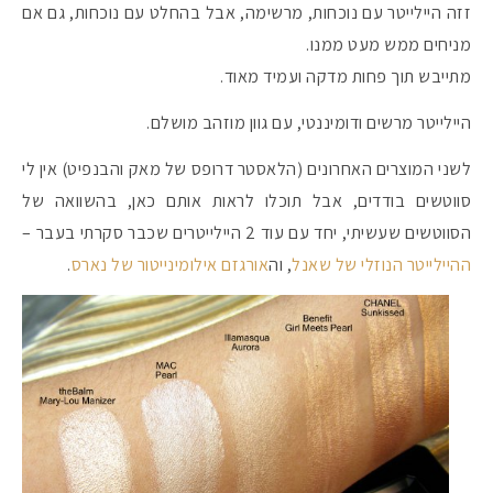
זזה היילייטר עם נוכחות, מרשימה, אבל בהחלט עם נוכחות, גם אם
מניחים ממש מעט ממנו.
מתייבש תוך פחות מדקה ועמיד מאוד.
היילייטר מרשים ודומיננטי, עם גוון מוזהב מושלם.
לשני המוצרים האחרונים (הלאסטר דרופס של מאק והבנפיט) אין לי
סווטשים בודדים, אבל תוכלו לראות אותם כאן, בהשוואה של
הסווטשים שעשיתי, יחד עם עוד 2 היילייטרים שכבר סקרתי בעבר –
ההיילייטר הנוזלי של שאנל
, וה
אורגזם אילומינייטור של נארס
.