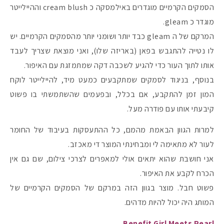
הסמקים הקרמיים מוגדרים באילמסקה כ cream blush וההיילייטר
מוגדר כ gleam.
המרקם של ה gleam כבד יותר ושומני יותר מהסמקים הקרמיים. יש
לו נטייה להתגבש בפאן (באריזה שלו), ואני מוצאת שצריך לעבד
אותו לתוך העור כדי להגיע לשכבה דקה שמתמזגת עם האיפור.
בנוסף, בניגוד לסמקים שמתקבעים כמעט מיד, להיילייטר לוקח
המון זמן להתקבע, אם בכלל, ובפעמים שהשתמשתי בו פשוט
קיבעתי אותו עם פודרה מעל.
למרות הגוון הבאמת מהמם, כל ההתעסקות בעיבוד של החומר
לעור לא מתאימה לי ומבחינתי המוצר די מאכזב.
אני חושבת שהוא יתאים אולי למאפרים לצרכי צילום, שם גם אין
הכרח לקבע את האיפור.
פשוט חבל. מוצר בגוון הזה במרקם של הסמקים הקרמיים של
המותג היה יכול להיות מדהים.
Benefit Girl Meets Pearl