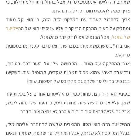
שאוהבת היילייטר אינטנסיבי מיידי, אבל בהחלט יתרון למתחילות, כי
צריך ממש להעמיס חומר כדי להגזים איתו.
צריך להתרגל לעבוד עם המרקם הדק הזה, כי הוא קל מאוד
ומחליק על העור. המרקם הכי קרוב אליו שניסיתי הוא של ה
היילייטר
של שאנל
, אבל הבנפיט אפילו דק יותר מהשאנל.
אני בדר"כ משתמשת איתו במברשת דואו פייבר קטנה או בספוגית
מייקאפ.
אגב ההחלקה על העור – התחושה שלו על העור רכה בטירוף,
ובדיעבד ראיתי שהוא מכיל תמציות שקדים, קמומיל ועוד. השקיעו
בבנפיט בהיילייטר שלהם גם מההיבט של הטיפוח. שווה!
בעיניי הוא יהיה קצת פחות עמיד מהיילייטרים אחרים על בעלות עור
שמן. עליי אני מרגישה שזה פחות קריטי, כי העור שלי נוטה ליבש,
אבל גם עליי לקראת סוף היום הוא כבר לא נראה אותו הדבר.
ההיילייטר הזה הוא מסוג המוצרים שקשה להתחבר אליהם מיד,
בגלל המרקם הלא שגרתי, אבל הוא היילייטר יפהפה, שמאוד יתאים