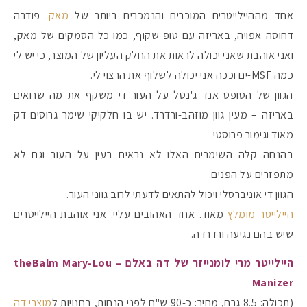
אחד מההיילייטרים המוכרים והנמכרים ביותר של
מאק
. פודרה
דחוסה אפויה, באריזה עם טופ שקוף, כמו כל הסמקים של מאק,
ואני אוהבת שאני יכולה לראות את החלק העליון של המוצר, כי יש לי
כמה MSF-ים וככה אני יכולה לשלוף את הרצוי לי.
הגוון של הסופט אנד ג'נטל על העור די משקף את מה שרואים
באריזה – מעין גוון מוזהב-ורדרד. יש בו חלקיקי שימר גרוסים דק
מאוד וגימור פרוסטי.
בהנחה קלה השימרים האלו לא נראים בעין על העור וגם לא
מתפזרים על הפנים.
הגוון די אוניברסלי ויכול להתאים לדעתי לרוב גווני העור.
היילייטר מומלץ
מאוד. אחד האהובים עליי. אני אוהבת היילייטרים
שיש בהם נגיעה ורדרדה.
היילייטר מרי לומנייזר של דה באלם – theBalm Mary-Lou
Manizer
(תכולה: 8.5 גרם, מחיר: כ-90 ש"ח לפני הנחות, בחנויות ל
מוצרי דה