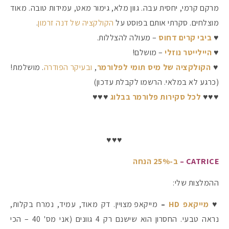
מרקם קרמי, יחסית עבה. גוון מלא, גימור מאט, עמידות טובה. מאוד
מוצלחים. סקרתי אותם בפוסט על
הקולקציה של דנה זרמון
.
♥
ביבי קרים דחוס
– מעולה להצללות.
♥
היילייטר נוזלי
– מושלם!
♥
הקולקציה של מיס תומי לפלורמר
,
ובעיקר הפודרה
. מושלמת!
(כרגע לא במלאי. הרשמו לקבלת עדכון)
♥♥♥
לכל סקירות פלורמר בבלוג
♥♥♥
♥♥♥
CATRICE –
ב-25% הנחה
ההמלצות שלי:
♥
מייקאפ HD
–
מייקאפ מצויין. דק מאוד, עמיד, נמרח בקלות,
נראה טבעי. החסרון הוא שישנם רק 4 גוונים (אני מס' 40 – הכי