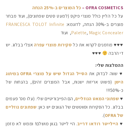
OFRA COSMETICS –
כל המוצרים ב-25% הנחה
על כל הליין כולל מוצרי פיקס (למעט סטים שפתונים), ועוד מבחר
מוצרים ב-30% הנחה, לדוגמא:
FRANCESCA TOLOT Infinite
Magic Concealer
,
Palette
, ועוד
♥♥♥ מוזמנים לקרוא את כל
סקירות מוצרי עפרה
אצלי בבלוג. יש
די הרבה
♥
♥
♥
ההמלצות שלי:
♥
שווה לבדוק את
הסייל הגדול שיש על מוצרי OFRA במיתוג
הישן
(פשוט אריזות ישנות, אבל המוצרים זהים), בהנחות של
כ-50%!!!
♥
שפתוני המאט הנוזליים
, הם הפייבוריטיים שלי. (עלו מס' פעמים
בבלוג. כל הסקירות וסווטשים של הגוונים יש כאן:
שפתונים נוזליים
של OFRA
).
♥
היילייטר רודאו דרייב
. היי לייטר בגוון מושלם! וממש לא מזמן