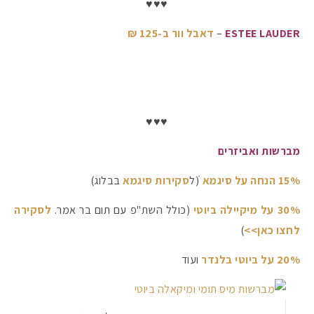
♥♥♥
ESTEE LAUDER
–
דאבל וור ב-125 ₪
♥♥♥
מברשות ואביזרים
15% הנחה על סיגמא
ׁ
(ל
סקירות סיגמא
בבלוג)
30% על מיקיילה ביוטי
(כולל השת"פ עם תום בר אמר.
לסקירה
לחצו כאן>>
)
20% על ביוטי בלנדר
ועוד