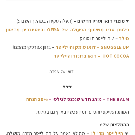
♥ מוצרי דואו וטריו חדשים –
(תעלה סקירה במהלך השבוע)
פלטת טריו משיתוף הפעולה של OFRA והיוטיוברית מדיסון
מילר
– 2 היילייטרים וסומק
SNUGGLE UP – דואו סומק והיילייטר
– בגוון אפרסקי מהמם!
HOT COCOA – דואו ברונזר והיילייטר
.
דואו של עפרה
♥♥♥
THE BALM – מותג חדש שנכנס לגילטי –
30% הנחה
המותג האייקוני והכייפי זמין עכשיו בארץ גם בגילטי.
ההמלצות שלי:
♥
היילייטר מרי לו
–
מה לא נאמר על ההיילייטר הזה? מושלם.