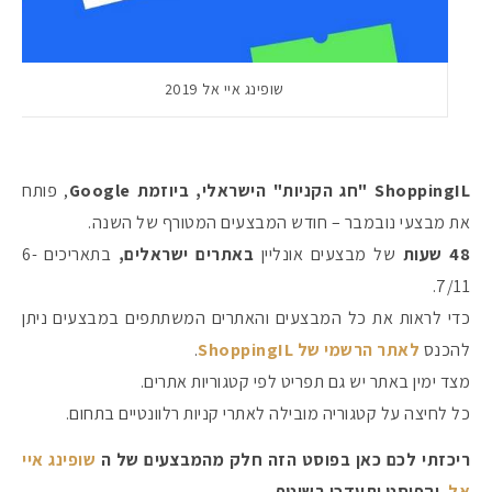
שופינג איי אל 2019
ShoppingIL "חג הקניות" הישראלי, ביוזמת Google
, פותח
את מבצעי נובמבר – חודש המבצעים המטורף של השנה.
48 שעות
של מבצעים אונליין
באתרים ישראלים,
בתאריכים 6-
7/11.
כדי לראות את כל המבצעים והאתרים המשתתפים במבצעים ניתן
מקדמי הגנה מומלצים -
להכנס
לאתר הרשמי של ShoppingIL
.
מצד ימין באתר יש גם תפריט לפי קטגוריות אתרים.
כל לחיצה על קטגוריה מובילה לאתרי קניות רלוונטיים בתחום.
אומרים שאם מצמידים 
פעילו
ריכזתי לכם כאן בפוסט הזה חלק מהמבצעים של ה
שופינג איי
אל
. והפוסט יתעדכן בשוטף.