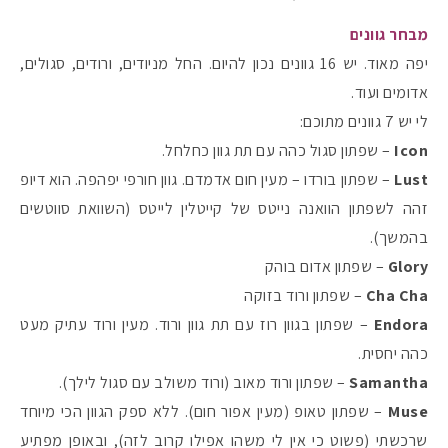
מבחר גוונים
יפה מאוד. יש 16 גוונים נכון להיום. החל מניודים, ורודים, סגולים,
אדומים ועוד.
לי יש 7 גוונים מתוכם:
Icon
– שפתון סגול כהה עם תת גוון כחלחל.
Lust
– שפתון בורדו – מעין חום אדמדם. גוון חורפי יפהפה. הוא דיופ
זהה לשפתון הוואנה נייטס של קייטלין לייטס (השוואת סווטשים
בהמשך).
Glory
– שפתון אדום בוהק
Cha Cha
– שפתון ורוד בזוקה
Endora
– שפתון בגוון רוז עם תת גוון ורוד. מעין ורוד עתיק מעט
כהה יחסית.
Samantha
– שפתון ורוד מאוב (ורוד משולב עם סגול לילך).
Muse
– שפתון טאופ (מעין אפור חום). ללא ספק הגוון הכי מיוחד
שרכשתי (פשוט כי אין לי משהו אפילו קרוב לזה), ובאופן מפתיע