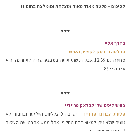
לסיכום – פלטה מאוד מאוד מוצלחת ומומלצת בחום!!!
♥♥♥
בדרך אליי
הפלטה הזו מקולקציית השיש
מחירה גם 12.5$ אבל רכשתי אותה במבצע שהיה לאחרונה והיא
עלתה לי 8$
♥♥♥
בוויש ליסט שלי לבלאק פריידיי
פלטת הברונז פרדייז
– יש בה 9 צלליות, היילייטר וברונזר. לא
גוונים שלא ניתן למצוא להם תחליף, אבל ממש אהבתי את העיצוב
(כזו אני, שטחית…).