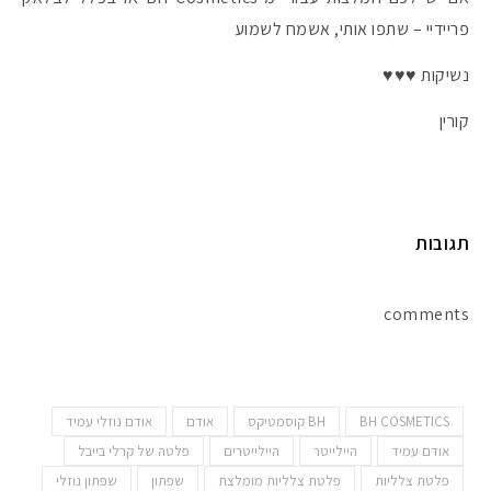
פריידיי – שתפו אותי, אשמח לשמוע
נשיקות ♥♥♥
קורין
תגובות
comments
BH COSMETICS
BH קוסמטיקס
אודם
אודם נוזלי עמיד
אודם עמיד
היילייטר
היילייטרים
פלטה של קרלי בייבל
פלטת צלליות
פלטת צלליות מומלצת
שפתון
שפתון נוזלי