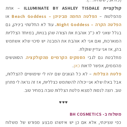
קולקציית ILLUMINATE
BY ASHLEY TISDALE
– אחת
מהפלטות –
הפלטה החמה מביניהן – Beach Goddess
או
הפלטה הקרה – Night Goddess
.
עוד לא החלטתי ביניהן, גם
בגלל שאני לא כ"כ אוהבת את הצורה שהן בנויות, במיוחד הצלליות
המוארכות, ואם אני לא אוהבת את המבנה יש סיכוי שלא אשתמש
בהן, אז אני עדיין שוקלת.
מתלבטת גם לגבי
הסמקים הקרמיים מהקולקציה
. הסווטשים
מהממים, אפשר לראות
כאן
..
פלטת הצללות
– לא כל הגוונים שם יהיו לי שימושיים להצללות,
אבל באלו שלא אני יכולה להשתמש כצלליות, אז זה נראה לי פתרון
טוב. רוצה לנסות למצוא פלטת הצללות טובה במחיר טוב.
♥♥♥
משלוח ב- BH COSMETICS
כפי שציינתי, אלא אם כן יש איזשהו מבצע מפורש של משלוח