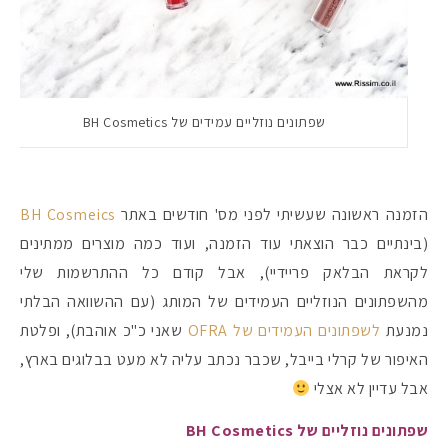
שפתונים נוזליים עמידים של BH Cosmetics
הזמנה ראשונה שעשיתי לפני מס' חודשים באתר
BH Cosmeics
(בינתיים כבר הוצאתי עוד הזמנה, ועוד כמה מוצרים ממתינים
לקראת הבלאק פריידיי), אבל קודם כל ההתרשמות שלי
מהשפתונים הנוזליים העמידים של המותג (עם ההשוואה הבלתי
מקדמי הגנה מומלצים -
נמנעת
לשפתונים העמידים של OFRA
שאני כ"כ אוהבת), ופלטת
האיפור של קרלי בייבל, שכבר נכתב עליה לא מעט בבלוגים בארץ,
אבל עדיין לא אצלי
אומרים שאם מצמידים 
פעילו
שפתונים נוזליים של BH Cosmetics