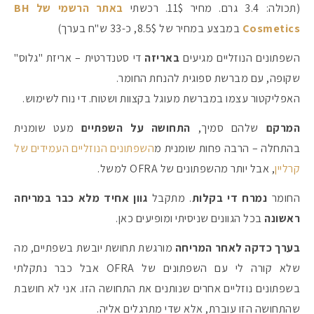
(תכולה: 3.4 גרם. מחיר 11$. רכשתי
באתר הרשמי של BH
Cosmetics
במבצע במחיר של 8.5$, כ-33 ש"ח בערך)
#הסטודיושלקורין - פ
השפתונים הנוזליים מגיעים
באריזה
די סטנדרטית – אריזת "גלוס"
שקופה, עם מברשת ספוגית להנחת החומר.
האפליקטור עצמו במברשת מעוגל בקצוות ושטוח. די נוח לשימוש.
המרקם
שלהם סמיך,
התחושה על השפתיים
מעט שומנית
בהתחלה – הרבה פחות שומנית מ
השפתונים הנוזליים העמידים של
קרליין
, אבל יותר מהשפתונים של OFRA למשל.
החומר
נמרח די בקלות
. מתקבל
גוון אחיד מלא כבר במריחה
ראשונה
בכל הגוונים שניסיתי ומופיעים כאן.
בערך כדקה לאחר המריחה
מורגשת תחושת יובשת בשפתיים, מה
שלא קורה לי עם השפתונים של OFRA אבל כבר נתקלתי
בשפתונים נוזליים אחרים שנותנים את התחושה הזו. אני לא חושבת
שהתחושה הזו עוברת, אלא שדי מתרגלים אליה.