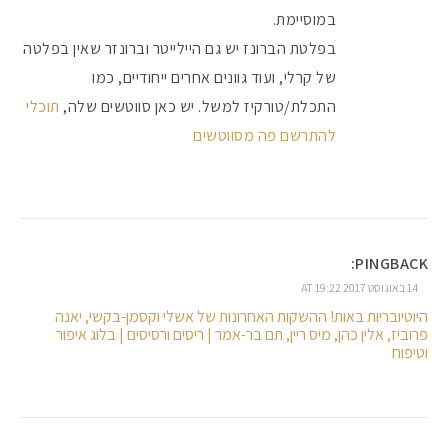
במוסיימת.
בפלטת הברונז יש גם היילייטר וברונזר שאין בפלטה
של קרלי, ועוד גוונים אחרים ייחודיים, כמו
התכלת/טורקיז למשל. יש כאן סווטשים שלה,
תוכלי
להתרשם פה מסווטשים
PINGBACK:
14 באוגוסט 2017 AT 19:22
היוטיובריות באות! ההשקות האחרונות של אשלי וקסמן-בקשי, יאנה
פרוביז, אלין כהן, מיס ריין, תם בר-אמר | ריסים ורסיסים | בלוג איפור
וטיפוח