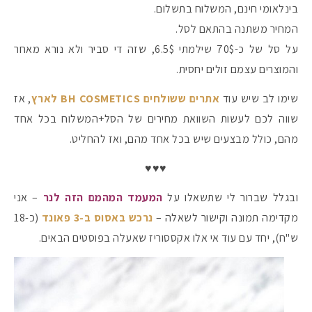
בינלאומי חינם, המשלוח בתשלום.
המחיר משתנה בהתאם לסל.
על סל של כ-70$ שילמתי 6.5$, שזה די סביר ולא נורא מאחר
והמוצרים עצמם זולים יחסית.
שימו לב שיש עוד
אתרים ששולחים BH COSMETICS לארץ
, אז
שווה לכם לעשות השוואת מחירים של הסל+המשלוח בכל אחד
מהם, כולל מבצעים שיש בכל אחד מהם, ואז להחליט.
♥♥♥
ובגלל שברור לי שתשאלו על
המעמד המהמם הזה לנר
– אני
מקדימה תמונה וקישור לשאלה –
נרכש באסוס ב-3 פאונד
(כ-18
ש"ח), יחד עם עוד אי אלו אקססוריז שאעלה בפוסטים הבאים.