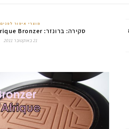
מוצרי איפור לפנים
סקירה: ברונזר: YSL Soleil D'Afrique Bronzer
21 באוקטובר 2011