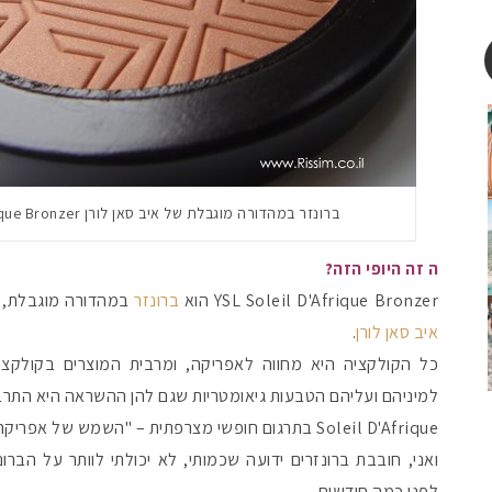
ברונזר במהדורה מוגבלת של איב סאן לורן YSL Soleil D'Afrique Bronzer
ה זה היופי הזה?
YSL Soleil D'Afrique Bronzer הוא
ברונזר
במהדורה מוגבלת, שיצא
איב סאן לורן
.
כל הקולקציה היא מחווה לאפריקה, ומרבית המוצרים בקולקצי
למיניהם ועליהם הטבעות גיאומטריות שגם להן ההשראה היא התרב
Soleil D'Afrique בתרגום חופשי מצרפתית – "השמש של אפריקה".
ואני, חובבת ברונזרים ידועה שכמותי, לא יכולתי לוותר על הבר
לפני כמה חודשים.