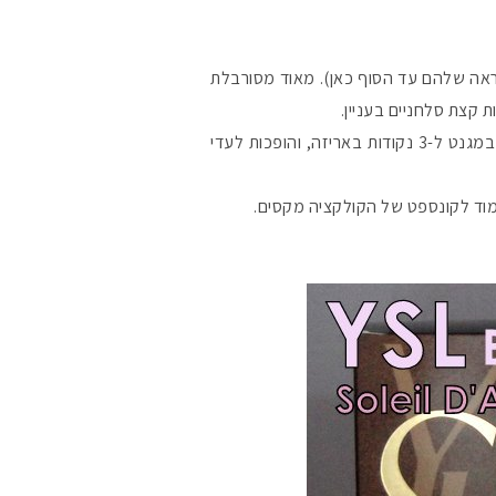
ה שלהם עד הסוף כאן). מאוד מסורבלת
 קצת סלחניים בעניין.
אריזת העץ העגולה השחורה מגיעה עם רצועות עור, שמתחברות במגנט ל-3 נקודות באריזה, והופכות לעדי
מוד לקונספט של הקולקציה מקסים.
מקדמי הגנה מומלצי
אומרים שאם מצמידי
פעיל