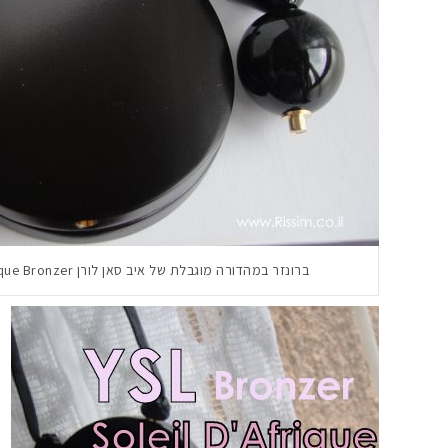
ברונזר במהדורה מוגבלת של איב סאן לורן YSL Soleil D'Afrique Bronzer