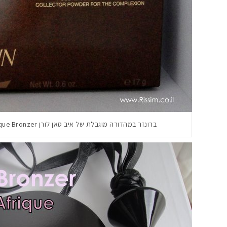
ברונזר במהדורה מוגבלת של איב סאן לורן YSL Soleil D'Afrique Bronzer