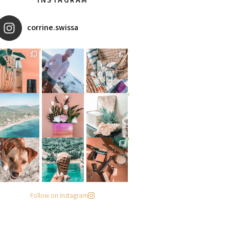
corrine.swissa
מקדמי הגנה מומלצים - עכשיו ב
איזו אהבתם יותר? הראשונה או
אומרים שאם מצמידים קונכיה מ
פעילות ממש מגניבה עכשיו בפי
#הסטודיושלקורין - פינה חדשה
מישהו שיסתכל עליי ככה
. . .
Follow on Instagram