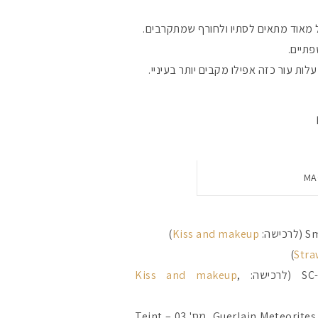
ל מאוד מתאים לסתיו ולחורף שמתקרבים.
פתיים.
ות עור כזה אפילו מקבים יותר בעיניי.
)
Kiss and makeup
)
Kiss and makeup
,
פודרה – מטאוריטים של גרלן – Guerlain Meteorites Perles Illuminating Powder, מס' 03 – Teint