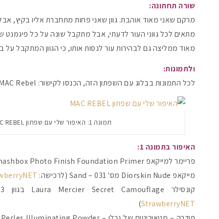
שורה תחתונה:
מרקם שאני מאוד אוהבת. גוון שאני פחות מתחברת אליו בקיץ, אב
מתאים לכל גווני העור לדעתי, אבל מתקבל שונה על כל פיגמנט ש
מאוד ממליצה גם לבהירות עור לנסות אותו, כי הגוון המתקבל על בעל
ולתמונות:
לכל התמונות בבלוג עם השפתון הזה, הכנסו לקישור: MAC Rebel
תמונה 1: האיפור שלי עם שפתון MAC REBEL
האיפור בתמונה 1:
פריימר למייקאפ Smashbox Photo Finish Foundation Primer (לרכישה:
מייקאפ Diorskin Nude מס' 031 – Sand (לרכישה:
StrawberryNET
קונסילר Laura Mercier Secret Camouflage בגוון SC-3 (לרכישה:
)
StrawberryNET