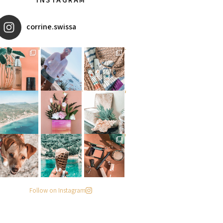
corrine.swissa
מקדמי הגנה מומלצים - עכשיו ב
איזו אהבתם יותר? הראשונה או
אומרים שאם מצמידים קונכיה מ
פעילות ממש מגניבה עכשיו בפי
#הסטודיושלקורין - פינה חדשה
מישהו שיסתכל עליי ככה
. . .
Follow on Instagram