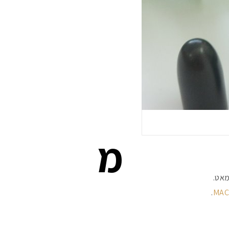
מ
מאט.
.
MAC