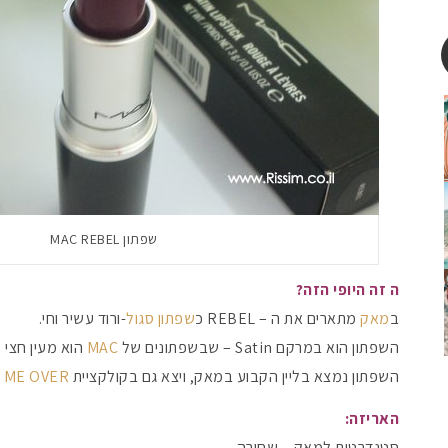
שפתון MAC REBEL
ה זה היופי הזה?
ב
מאק
מתארים את ה – REBEL כ
שפתון סגול
-ורוד עשיר וחי.
השפתון הוא במרקם Satin – שבשפתונים של
MAC
הוא מעין חצי 
השפתון נמצא בליין הקבוע במאק, ויצא גם בקולקציית
 ME OVER
האריזה:
סטנדרטית למאק – שחורה.