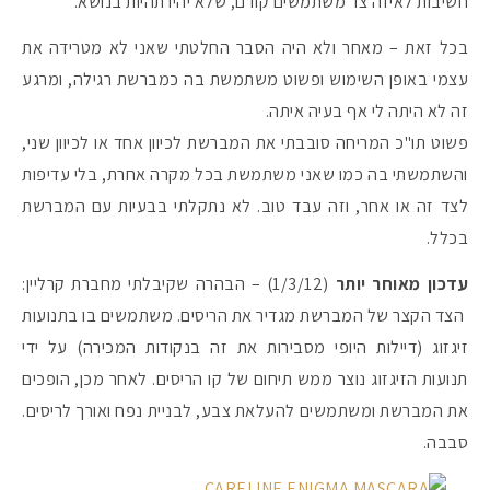
חשיבות לאיזה צד משתמשים קודם, שלא יהיו תהיות בנושא.
בכל זאת – מאחר ולא היה הסבר החלטתי שאני לא מטרידה את
עצמי באופן השימוש ופשוט משתמשת בה כמברשת רגילה, ומרגע
זה לא היתה לי אף בעיה איתה.
פשוט תו"כ המריחה סובבתי את המברשת לכיוון אחד או לכיוון שני,
והשתמשתי בה כמו שאני משתמשת בכל מקרה אחרת, בלי עדיפות
לצד זה או אחר, וזה עבד טוב. לא נתקלתי בבעיות עם המברשת
בכלל.
עדכון מאוחר יותר
(1/3/12) – הבהרה שקיבלתי מחברת קרליין:
הצד הקצר של המברשת מגדיר את הריסים. משתמשים בו בתנועות
זיגזוג (דיילות היופי מסבירות את זה בנקודות המכירה) על ידי
תנועות הזיגזוג נוצר ממש תיחום של קו הריסים. לאחר מכן, הופכים
את המברשת ומשתמשים להעלאת צבע, לבניית נפח ואורך לריסים.
סבבה.