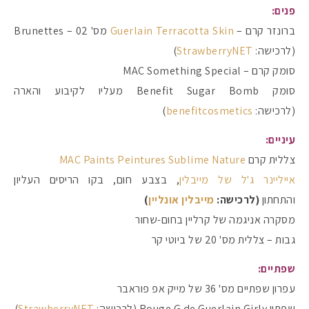
פנים:
ברונזר קרם –
Guerlain Terracotta Skin
מס' 02 – Brunettes
(לרכישה:
StrawberryNET
)
סומק קרם – MAC Something Special
סומק Benefit Sugar Bomb מעליו לקיבוע והארה
(לרכישה:
benefitcosmetics
)
עיניים:
צללית קרם
MAC Paints Peintures Sublime Nature
אייליינר ג'ל של מייבלין
, בצבע חום, בקו הריסים העליון
והתחתון
(לרכישה:
מייבלין אונליין
)
מסקרה אניגמה של קרליין בחום-שחור
גבות – צללית מס' 20 של ביוטי קר
שפתיים:
עפרון שפתיים מס' 36 של מייק אפ פוראבר
שפתון Rouge G de Guerlain Girly (לרכישה:
StrawberryNET
)