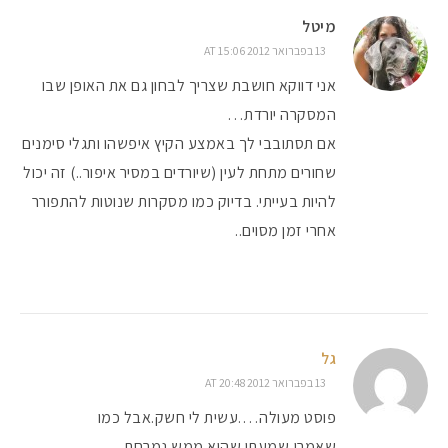
מיטל
13 בפברואר 2012 AT 15:06
אני דווקא חושבת שצריך לבחון גם את האופן שבו
המסקרה יורדת…
אם תסתובבי לך באמצע הקיץ איפשהו ותגלי סימנים
שחורים מתחת לעין (שיורדים במסיר איפור..) זה יכול
להיות בעייתי. בדיוק כמו מסקרות שנוטות להתפורר
אחרי זמן מסוים..
גל
13 בפברואר 2012 AT 20:48
פוסט מעולה….עשית לי חשק.אבל כמו
שאמרו,שמעתי שהיא ממש נמרחת.