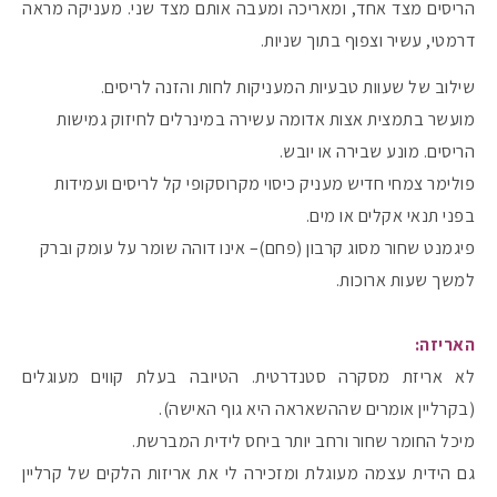
הריסים מצד אחד, ומאריכה ומעבה אותם מצד שני. מעניקה מראה
דרמטי, עשיר וצפוף בתוך שניות.
שילוב של שעוות טבעיות המעניקות לחות והזנה לריסים.
מועשר בתמצית אצות אדומה עשירה במינרלים לחיזוק גמישות
הריסים. מונע שבירה או יובש.
פולימר צמחי חדיש מעניק כיסוי מקרוסקופי קל לריסים ועמידות
בפני תנאי אקלים או מים.
פיגמנט שחור מסוג קרבון (פחם)– אינו דוהה שומר על עומק וברק
למשך שעות ארוכות.
האריזה:
מקדמי הגנה מומלצים -
לא אריזת מסקרה סטנדרטית. הטיובה בעלת קווים מעוגלים
(בקרליין אומרים שההשאראה היא גוף האישה).
מיכל החומר שחור ורחב יותר ביחס לידית המברשת.
אומרים שאם מצמידים 
פעילו
גם הידית עצמה מעוגלת ומזכירה לי את אריזות הלקים של קרליין