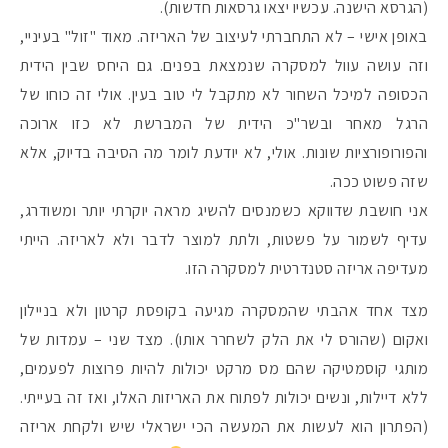
(הגרסא הישנה. עכשיו יצאו גרסאות חדשות).
באופן אישי – לא התחברתי לעיצוב של האריזה. מאוד "זול" בעיניי,
#הסטודיושלקורין - פ
וזה עושה עוול למסקרה שנמצאת בפנים. גם היחס שבין הידית
הכסופה למיכל השחור לא מתקבל לי טוב בעין. אולי זה כוחו של
הרגל מאחר ובשר"כ הידית של המברשת לא כזו ארוכה
והפורופורציות שונות. אולי, לא יודעת לומר מה הסיבה בדיוק, אלא
שזה פשוט ככה.
אני חושבת שדווקא כשמנסים להשיג מראה יוקרתי יותר ומשודרג,
עדיף לשמור על פשטות, ולתת למוצר לדבר ולא לאריזה. הייתי
מעדיפה אריזה סטנדרטית למסקרה הזו.
מצד אחד אהבתי שהמסקרה מגיעה בקופסת קרטון ולא בניילון
ואקום (שהורס לי את הלק לשחרר אותו). מצד שני – עמדות של
מותגי קוסמטיקה שהם מס מרקט יכולות להיות פרוצות לפעמים,
ללא דיילות, ונשים יכולות לפתוח את האריזות האלו, ואז זה בעייתי.
(הפתרון הוא לעשות את המעשה הכי ישראלי שיש ולקחת אריזה