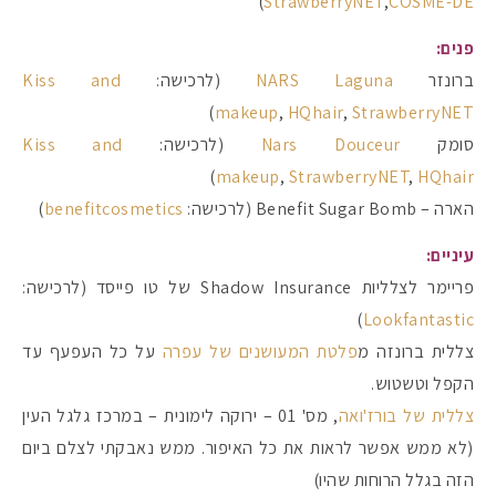
)
StrawberryNET
,
COSME-DE
פנים:
ברונזר
NARS Laguna
(לרכישה:
Kiss and
)
makeup
,
HQhair
,
StrawberryNET
סומק
Nars Douceur
(לרכישה:
Kiss and
)
makeup
,
StrawberryNET
,
HQhair
הארה – Benefit Sugar Bomb (לרכישה:
benefitcosmetics
)
עיניים:
פריימר לצלליות Shadow Insurance של טו פייסד (לרכישה:
)
Lookfantastic
צללית ברונזה מ
פלטת המעושנים של עפרה
על כל העפעף עד
הקפל וטשטוש.
צללית של בורז'ואה
, מס' 01 – ירוקה לימונית – במרכז גלגל העין
(לא ממש אפשר לראות את כל האיפור. ממש נאבקתי לצלם ביום
הזה בגלל הרוחות שהיו)