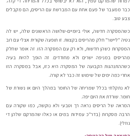
למרות שהמרקם סמיך, הוא לא יבשושי בכלל והמריחה די קלה.
כבר ממעבר של פעם אחת עם המברשת עם הריסים, הם מקבלים
צבע טוב.
כשהמסקרה חדשה, אולי ביומיים-שלושה הראשונים שלה, יש לה
נטיה "ליישר" חלק מהריסים בקצוות. זו תופעה שקורית אצלי עם רוב
המסקרות כשהן חדשות, ולא רק עם המסקרה הזו. זה אומר שחלק
מהריסים במניפה ישרים ולא מחודדים. זה הופך להיות בעיה
כשההתנהגות הקבועה של המסקרה היא כזו, אבל במסקרה הזו
אחרי כמה ימים של שימוש זה כבר לא קורה.
לא נתקלתי בכלל שמריחה של החומר במהלך היום או נשורת של
חומר. שורדת את היום יפה.
המראה של הריסים נראה רך וטבעי ולא נוקשה, כמו שקורה עם
הרבה מסקרות (בדר"כ עמידות במים או כאלו שהמרקם שלהן די
נוזלי).
התוצאה מול ההבטחה: