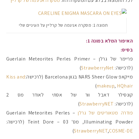
לכל התמונות בבלוג עם המסקרה הזו:
מסקרה אניגמה של קרליין
תמונה 1: מסקרה אניגמה של קרליין על העיניים שלי
האיפור המלא במונה 1:
בסיס:
פריימר של גרלן – Guerlain Meteorites Perles Primer
(לרכישה:
StrawberryNet
)
מייקאפ NARS Sheer Glow בגוון Barcelona (לרכישה:
Kiss and
)
makeup
,
HQhair
קונסילר דאבל וור של אסתי לאודר מס 2
(לרכישה:
StrawberryNET
)
פודרה מטאוריטים של גרלן
– Guerlain Meteorites Perles
Illuminating Powder, מס' 03 – Teint Dore (לרכישה:
)
StrawberryNET
,
COSME-DE