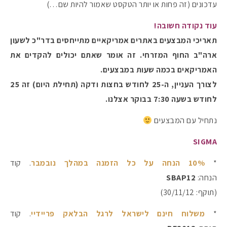
עדכונים (זה פחות או יותר הטקסט שאמור להיות שם…)
עוד נקודה חשובה!
#הסטודיושלקורין - פ
תאריכי המבצעים באתרים אמריקאיים מתייחסים בדר"כ לשעון
ארה"ב החוף המזרחי. זה אומר שאתם יכולים להקדים את
האמריקאים בכמה שעות במבצעים.
לצורך העניין, ה-25 לחודש בחצות ודקה (תחילת היום) זה 25
לחודש בשעה 7:30 בבוקר אצלנו.
נתחיל עם המבצעים
SIGMA
*
10% הנחה על כל הזמנה במהלך נובמבר
. קוד
הנחה:
SBAP12
(תוקף: 30/11/12)
*
משלוח חינם לישראל לרגל הבלאק פריידיי
. קוד