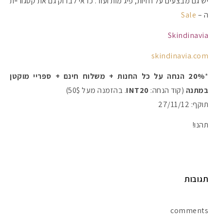
יש גם מבצעים על חזיות, פיג'מות ועוד. כדאי לבדוק גם את קטגוריית
ה –
Sale
Skindinavia
skindinavia.com
*
20% הנחה על כל החנות + משלוח חינם + ספריי מוקטן
במתנה
(קוד הנחה:
INT20
. בהזמנה מעל 50$)
תוקף: 27/11/12
תהנו!
תגובות
comments