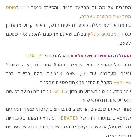
הסברים על מה זה הבלאד פריידיי והסייבר מאנדיי יש ב
פוסט
המבצעים מהשנה שעברה
.
גם אם אני לא מעלה פוסט מבצעים חדש, באופן קבוע מתעדכן
עמוד ה
מבצעים אונליין
בבלוג, שאתם מוזמנים להכנס אליו מפעם
לפעם.
ההמלצה הראשונה שלי אליכם
היא להרשם ל
EBATES
.
מתוך כל המבצעים כאן יש משהו כמו 6 אתרים (כרגע הכנסתי 3
ותיכף מעדכנת עוד 3), שאם מבצעים בהם רכישה דרך
EBATES
מקבלים החזר על אחוז מסויים מהקניה.
יותר מזה, ממש מהשבוע האחרון,
EBATES
מחזירים גם על רכישות
באיביי, שזה גם ממש שווה.
אחרי שאתם מבצעים הרשמה, ואתם רוצים לרכוש מאחד האתרים
שנמצאים בהסדר הזה של
EBATES
, חפשו את האתר בקטגוריות
מצד שמאל, או פשוט הקישו את השם שלו בתיבת החיפוש שיש שם
מימין למעלה.