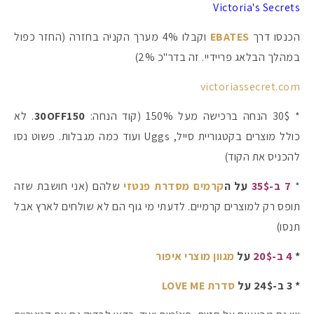
Victoria's Secrets
הכנסו דרך
EBATES
וקבלו 4% מערך הקניה בחזרה (החזר כפול
במהלך הבלאג פריידיי. זה בדר"כ 2%)
victoriassecret.com
* 30$ הנחה ברכישה מעל 150% (קוד הנחה:
30OFF150
. לא
כולל מוצרים בקטגוריית סייל, Uggs ועוד כמה מגבלות. פשוט נסו
להכניס את הקוד)
*
7 ב-35$
על ה
קרמים מסדרת פנטזי
שלהם (אני חושבת שזה
תופס רק למוצרים קרמיים. לדעתי מי גוף הם לא שולחים לארץ אבל
תנסו)
*
4 ב-20$
על
מגוון מוצרי איפור
* 3 ב-24$ על
סדרת LOVE ME