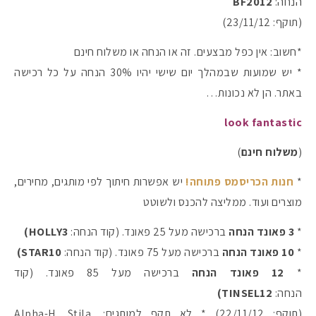
הנחה:
BF2012
(תוקף: 23/11/12)
*חשוב: אין כפל מבצעים. זה או הנחה או משלוח חינם
* יש שמועות שבמהלך יום שישי יהיו 30% הנחה על כל רכישה
באתר. הן לא נכונות…
look fantastic
(
משלוח חינם
)
*
חנות הכריסמס פתוחה!
יש אפשרות חיתוך לפי מותגים, מחירים,
מוצרים ועוד. ממליצה להכנס ולשוטט
*
3 פאונד הנחה
ברכישה מעל 25 פאונד. (קוד הנחה:
HOLLY3)
*
10 פאונד הנחה
ברכישה מעל 75 פאונד. (קוד הנחה:
STAR10)
*
12 פאונד הנחה
ברכישה מעל 85 פאונד. (קוד
הנחה:
TINSEL12)
(תוקף: 22/11/12) * לא תקף למותגים: Alpha-H, Stila,