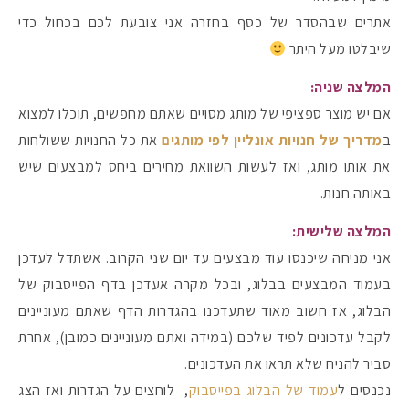
אתרים שבהסדר של כסף בחזרה אני צובעת לכם בכחול כדי
שיבלטו מעל היתר
המלצה שניה:
אם יש מוצר ספציפי של מותג מסויים שאתם מחפשים, תוכלו למצוא
ב
מדריך של חנויות אונליין לפי מותגים
את כל החנויות ששולחות
את אותו מותג, ואז לעשות השוואת מחירים ביחס למבצעים שיש
באותה חנות.
המלצה שלישית:
אני מניחה שיכנסו עוד מבצעים עד יום שני הקרוב. אשתדל לעדכן
בעמוד המבצעים בבלוג, ובכל מקרה אעדכן בדף הפייסבוק של
מקדמי הגנה מומלצים -
הבלוג, אז חשוב מאוד שתעדכנו בהגדרות הדף שאתם מעוניינים
לקבל עדכונים לפיד שלכם (במידה ואתם מעוניינים כמובן), אחרת
סביר להניח שלא תראו את העדכונים.
אומרים שאם מצמידים 
פעילו
נכנסים ל
עמוד של הבלוג בפייסבוק
, לוחצים על הגדרות ואז הצג