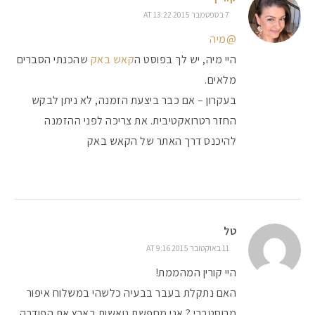
7 בספטמבר 2015 AT 13:22
@מיה
היי מיה, יש לך בפוסט ה
קאש באק
שהכנתי הסברים
מלאים.
בעקרון – אם כבר ביצעת הזמנה, לא ניתן לבקש
החזר רטרואקטיבית. את צריכה לפני ההזמנה
להיכנס דרך האתר של הקאש באק
טל
11 באוקטובר 2015 AT 9:16
היי קורין המהממת!
האם נתקלת בעבר בבעיה כלשהי במשלוח איפור
מרוסטברי ? אני מחפשת נואשות בארץ את הפודרה