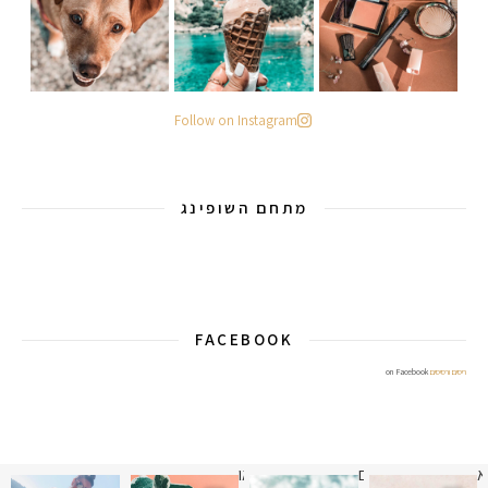
Follow on Instagram
מתחם השופינג
FACEBOOK
ריסים ורסיסים
on Facebook
א
 תמונה כבר חודשיים
איזו אהבתם יותר? הראשונה או