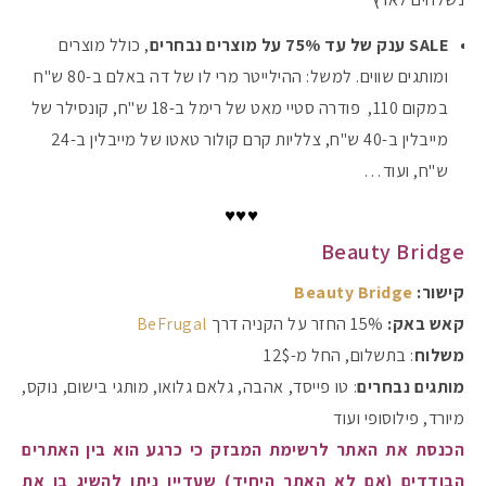
SALE
ענק של עד 75% על מוצרים נבחרים
, כולל מוצרים
#הסטודיושלקורין - פ
ומותגים שווים. למשל: ההילייטר מרי לו של דה באלם ב-80 ש"ח
במקום 110, פודרה סטיי מאט של רימל ב-18 ש"ח, קונסילר של
מייבלין ב-40 ש"ח, צלליות קרם קולור טאטו של מייבלין ב-24
ש"ח, ועוד…
♥♥♥
Beauty Bridge
קישור:
Beauty Bridge
קאש באק:
15% החזר על הקניה דרך
BeFrugal
משלוח
: בתשלום, החל מ-12$
מותגים נבחרים
: טו פייסד, אהבה, גלאם גלואו, מותגי בישום, נוקס,
מיורד, פילוסופי ועוד
הכנסת את האתר לרשימת המבזק כי כרגע הוא בין האתרים
הבודדים (אם לא האתר היחיד) שעדיין ניתן להשיג בו את