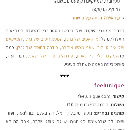
סטרוברי, שמתקיים רק פעמים בשנה.
(תוקף: 8/9/15)
עד 70% הנחה על בישום
הרבה ממוצרי היוקרה שלי נרכשו בסטרוברי במסגרת המבצעים
האלו (למשל:
מייקאפים של גרלן
,
המטאוריטים של גרלן
,
המייקאפ
של איב סן לורן שאני ממש אוהבת
,
פודרה דחוסה של גרלן
, כמה
מה
סמקים שלי של נארס
,
פודרה/ברונזר של שאנל
, ועוד ועוד,
פשוט כי זה באמת משתלם בעיניי.
♥♥♥
feelunique
מקדמי הגנה מומלצים -
קישור:
feelunique.com
משלוח:
חינם לרכישות מעל £10.
מותגים נבחרים:
נוקס, מייבלין, רימל, דה באלם, בורז'ואה, ועוד.
אומרים שאם מצמידים 
פעילו
שימו לב שברשימת המותגים יש גם מותגי יוקרה, אבל הם לא
נשלחים לארץ