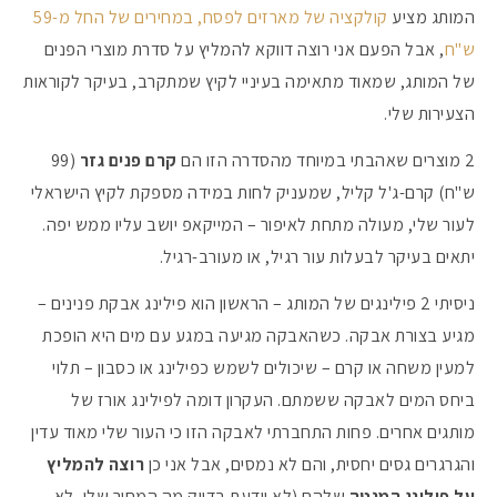
המותג מציע
קולקציה של מארזים לפסח, במחירים של החל מ-59
ש"ח
, אבל הפעם אני רוצה דווקא להמליץ על סדרת מוצרי הפנים
של המותג, שמאוד מתאימה בעיניי לקיץ שמתקרב, בעיקר לקוראות
הצעירות שלי.
2 מוצרים שאהבתי במיוחד מהסדרה הזו הם
קרם פנים גזר
(99
ש"ח) קרם-ג'ל קליל, שמעניק לחות במידה מספקת לקיץ הישראלי
לעור שלי, מעולה מתחת לאיפור – המייקאפ יושב עליו ממש יפה.
יתאים בעיקר לבעלות עור רגיל, או מעורב-רגיל.
ניסיתי 2 פילינגים של המותג – הראשון הוא פילינג אבקת פנינים –
מגיע בצורת אבקה. כשהאבקה מגיעה במגע עם מים היא הופכת
למעין משחה או קרם – שיכולים לשמש כפילינג או כסבון – תלוי
ביחס המים לאבקה ששמתם. העקרון דומה לפילינג אורז של
מותגים אחרים. פחות התחברתי לאבקה הזו כי העור שלי מאוד עדין
והגרגרים גסים יחסית, והם לא נמסים, אבל אני כן
רוצה להמליץ
על פילינג המנטה
שלהם (לא יודעת בדיוק מה המחיר שלו, לא