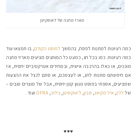
מארז מתנה של לאוסקיטן
כמה רעיונות למתנות לפסח, בהמשך
לפוסט הקודם
, בו תמצאו עוד
כמה רעיונות. כמו בכל חג, כמעט כל המותגים מציעים מארזי מתנה
מוכנים, או כאלו בהרכבה אישית, ובמחירים אטרקטיביים יחסית, אז
אם חיפשתם מתנות לחג, או לעצמכם, או סתם לנצל את ההצעות
שמציעים, אספתי בפוסט מגוון קטן יחסית, אבל של מוצרים טובים –
של
ללין
,
איל מקיאג
,
סבון
,
ל'אוקסיטן
,
גילטי
,
OFRA
ועוד.
מקדמי הגנה מומלצים -
אומרים שאם מצמידים 
פעילו
♥♥♥