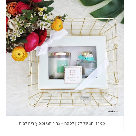
מארזי חג של ללין לפסח – נר ריחני ומפיץ ריח לבית