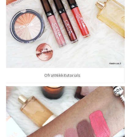
OfraXNikkitutorials