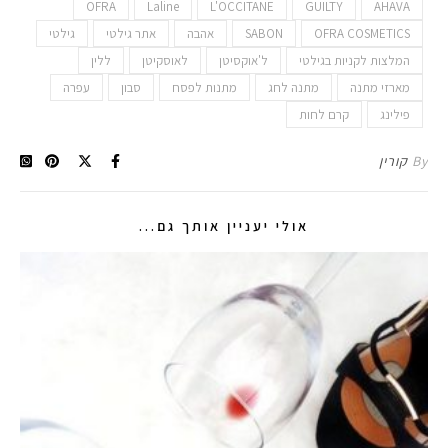
OFRA
Laline
L'OCCITANE
GUILTY
AHAVA
OFRA COSMETICS
SABON
אהבה
אתר גילטי
גילטי
המלצות לקניות בגילטי
ל'אוקסיטן
לאוסקיטן
ללין
מארזי מתנה
מתנה לחג
מתנות לפסח
סבון
עפרה
פילינג
קרם לחות
By
קורין
אולי יעניין אותך גם...