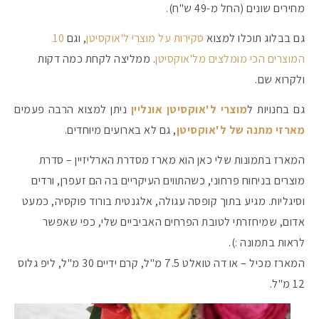
מחירים שונים (החל מ-49 ש"ח).
גם בבלוג תוכלו למצוא
סקירות על מוצרי ל'אוקסיטן
, וגם
10
המוצרים הכי מומלצים מל'אוקסיטן
. ממליצה לקחת כמה דקות
ולקרוא שם.
גם בחנויות ל
מוצרי ל'אוקסיטן אונליין
ניתן למצוא הרבה פעמים
מארזי מתנה של ל'אוקסיטן
, גם לא בארועים מיוחדים.
המארז בתמונות שלי כאן הוא מארז מסדרת הארליזיין – סדרת
מוצרים בניחוח פרחוני, כשהתווים העיקריים בה הם זעפרן, ורדים
וסיגליות. מגיע בתוך קופסה עגולה, אלגנטית בורוד פוקסיה, כמעט
אדום, שמיחזרתי לטובת הפרחים האביביים שלי, כפי שאפשר
לראות בתמונה :).
המארז מכיל – או דה טואלט 7.5 מ"ל, קרם ידיים 30 מ"ל, ליפ גלוס
12 מ"ל.