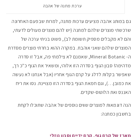
ערכת מתנה של אהבה
גם במותג אהבה מציעים ערכות מתנה, למרות שבפעם האחרונה
שרכשתי מוצרים שלהם למתנה (יש להם מוצרים מעולים לדעתי,
והם לא מקבלים מספיק תשומת לב), פשוט בניתי ערכה של
המוצרים שלהם שאני אוהבת. במקרה ההוא בחרתי מוצרים מסדרת
ה- Mineral Botanic, שאמנם לא צילמתי פה, אבל זו סדרה
מדהימה! סבון הגוף בסדרה הזו אלוהי, ומשאיר את הגוף כ"כ רך,
שאפשר בקלות לדלג על קרם הגוף אחריו (אבל אנחנו לא נעשה
את כמובן…), וגם חמאת הגוף בסדרה הזו מצויינת. נסו את ריח
האננס ואת הלוטוס-שקדים.
הנה דוגמאות למוצרים שווים נוספים של אהבה שתוכלו לקחת
בחשבון כמתנה:
מארז של קרם גוף, קרם ידיים וסבון נוזלי