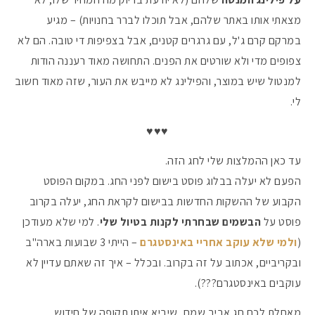
מצאתי אותו באתר שלהם, אבל תוכלו לברר בחנויות) – מגיע
במרקם קרם ג'ל, עם גרגרים קטנים, אבל בצפיפות די טובה. הם לא
צפופים מדי ולא שורטים את הפנים. התחושה מאוד רעננה הודות
למנטול שיש במוצר, והפילינג לא מייבש את העור, שזה מאוד חשוב
לי.
♥♥♥
עד כאן ההמלצות שלי לחג הזה.
הפעם לא יעלה בבלוג פוסט בישום לפני החג. במקום הפוסט
הקבוע של ההשקות החדשות בבישום לקראת החג, יעלה בקרוב
פוסט על
הבשמים שבחרתי לקנות בטיול שלי
. למי שלא מעודכן
(
ולמי שלא עוקב אחריי באינסטגרם
– הייתי 3 שבועות בארה"ב
ובקריביים, אכתוב על זה בקרוב. ובכלל – איך זה שאתם עדיין לא
עוקבים באינסטגרם???).
מאחלת לכם חג אביב שמח, שיביא איתו תקופה של חידוש