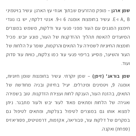
שמן ארגן
– מופק מהזרעים שבתוך אגוזי עץ הארגן. עשיר בויטמיני
A, B ו-E. עשיר בחומצות אומגה 6 ו-9. אנטי דלקתי, יש בו נוגדי
חימצון המגנים עם העור מפני פגעי עור ודלקות, משמש במוצרים
המיועדים להאטת תהליך ההזדקנות של העור, מונע יובש. מכיל
חומצות החיוניות לשמירה על התאים והרקמות, שומר על הלחות של
העור והשיער, מסייע בריפוי פגעי עור כמו צלקות, כוויות עור סדוק
ועוד.
שמן בוראג' (זיפן)
– שמן יוקרתי. עשיר בחומצות שומן חיוניות,
אומגה 9, ויטמינים ומינרלים. יעיל בחיזוק ובניה מחודשת של
התאים, בהזנת העור, הענקת לחות ועצירת הזדקנות. טוב בשמירה
ואגירה של הלחות ומתאים מאוד לעור יבש ולעור מתבגר. ניתן
למצוא אותו גם במוצרים לטיפול בצלקות, ומתאים לטיפול גם
במקרים של דלקות עור, סבוריאה, אקזמות, דרמטיטיס, פסוריאזיס
(ספחת) ואקנה.