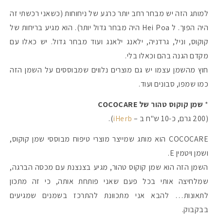
למותג הזה יש מבחר רחב יותר כרגע של ניחוחות (כשאני רכשתי זה
היה הפוך. ל Hei Poa היה מבחר גדול יותר). הוא מגיע בריחות של
קוקוס, וניל, גרדניה, ילאנג ילאנג ועוד מבחר גדול. יש כאלו עם
מקדם הגנה בהם וכאלו בלי.
חוץ מהשמן עצמו יש גם מוצרים נלווים שמבוססים על השמן הזה
כמו שמפו, סבונים ועוד.
*
שמן קוקוס טהור של COCOCARE
(200 גרם, כ-10 ש"ח ב –
iHerb
).
COCOCARE הוא מותג שמייצר מוצרי טיפוח מבוססי שמן קוקוס,
ושמן ויטמין E.
השמן הזה הוא שמן קוקוס טהור, מגיע בצנצנת עם מכסה הברגה,
שמלחיצה אותי בכל פעם שאני פותחת אותה, כי זה מתכון
לתאונות… להבא אני מתכוונת להתרכז בשמנים שמגיעים
בבקבוק.