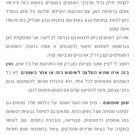
לקחתי חלק גדול מרכיבי השמנים במוצרים בפוסט הזה וריכזתי
אותם ברשימה כאן, עם התכונות היעילות שלהם. כל שמן בנפרד
ניתן להשיג בחנויות טבע בארץ וגם בחנויות טבע אונליין, כמו iHerb
וויטה קוסט.
את רוב השמנים ניתן למצוא גם בגרסה לבליעה. אני מתמקדת כאן
בגרסאות לשימוש חיצוני (לפעמים זו אותה גרסה). השמנים
המומלצים הם בדר"כ אורגניים מכבישה קרה.
חשוב לי לציין שאני מציינת כאן רק את היתרונות של כל שמן,
ואין
בזה איזו שהיא המלצה לשימוש כזה או אחר בשמנים
. לא כל
השמנים מתאימים לכל אחד, ולא בהכרח אפשר להשתמש בהם
בפני עצמם, ורצוי להתייעץ קודם אם השמן מתאים לכם:
שמן שומשום
– מזין את העור ושומר על הלחות שלו. מתאים גם
לסימני מתיחה אצל נשים הרות. מתאים גם לטיפול בבעיות רפואיות
כמו אטופיק דרמטיטיס, סבוריאה, והבהרת כתמים. טוב לעיסוי
במקרה של בעיות שרירים ומפרקים. עשיר בחומצות שומן חיוניות