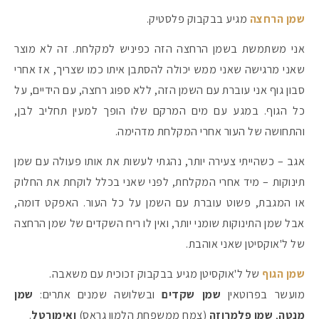
שמן הרחצה
מגיע בבקבוק פלסטיק.
אני משתמשת בשמן הרחצה הזה כפיניש למקלחת. זה לא מוצר
שאני מרגישה שאני ממש יכולה להסתבן איתו כמו שצריך, אז אחרי
סבון גוף אני עוברת עם השמן הזה, ללא ספוג רחצה, עם הידיים, על
כל הגוף. במגע עם מים המרקם שלו הופך למעין תחליב לבן,
והתחושה של העור אחרי המקלחת מדהימה.
אגב – כשהייתי צעירה יותר, נהגתי לעשות את אותו פעולה עם שמן
תינוקות – מיד אחרי המקלחת, לפני שאני בכלל לוקחת את החלוק
או המגבת, פשוט עוברת עם השמן על כל העור. האפקט דומה,
אבל שמן התינוקות שומני יותר, ואין לו ריח השקדים של שמן הרחצה
של ל'אוקסיטן שאני אוהבת.
שמן הגוף
של ל'אוקסיטן מגיע בבקבוק זכוכית עם משאבה.
מועשר בפרוטאין
שמן שקדים
ובשלושה שמנים אתרים:
שמן
מנטה
,
שמן פלמרוזה
(צמח ממשפחת הלמון גראס)
ואימורטל
.