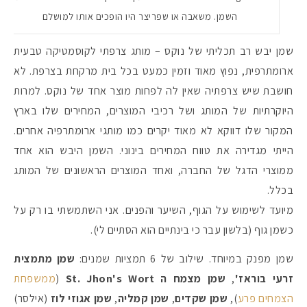
השמן. משאבה או שפריצר היו הופכים אותו למושלם
שמן יבש רב תכליתי של נוקס – מותג צרפתי לקוסמטיקה טבעית
ארומתרפית, נפוץ מאוד וזמין כמעט בכל בית מרקחת בצרפת. לא
חושבת שיש צרפתיה שאין לה לפחות מוצר אחד של נוקס. למרות
היוקרתיות של המותג ושל רכיבי המוצרים, המחירים שלו בארץ
המקור שלו דווקא לא מאוד יקרים כמו מותגי ארומתרפיה אחרים.
הייתי מגדירה את טווח המחירים בינוני. השמן היבש הוא אחד
ממוצרי הדגל של החברה, ואחד המוצרים הראשונים של המותג
בכלל.
מיועד לשימוש על הגוף, השיער והפנים. אני השתמשתי בו רק על
כשמן גוף (בלשון עבר כי בינתיים הוא הסתיים לי).
שמן מפנק במיוחד. שילוב של 6 תמציות שמנים:
שמן מתמצית
זרעי בוראז'
,
שמן מצמח ה St. Jhon's Wort
(
ממשפחת
הצמחים פרע
),
שמן שקדים
,
שמן קמליה
,
שמן אגוזי לוז
(אילסר)