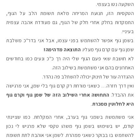
השקעה נטו בעצמי.
הטקסיות הזו, תנועת המריחה מלאת תשומת הלב על הגוף,
התמקדות בחלק אחרי חלק של הגוף, גם מעודדת אהבה עצמית
בעיניי.
בשמן גוף אפשר להשתמש בפני עצמו, אבל אני בדר"כ משלבת
שמן גוף עם קרם גוף מעליו.
התוצאה מדהימה!
לא חושבת שאי פעם הגוף שלי היה רך כ"כ ונעים כמו בחודשים
האחרונים בהם אני משתמשת בשילוב הזה.
ההגדרה עור של תינוק יכולה להשתלב פה נהדר.
ואין דרך חזרה… כשאני מורחת רק קרם גוף בלי שמן, אני מרגישה
את ההבדל.
התחושה אחרי השילוב הזה של שמן גוף וקרם גוף
מקדמי הגנה מומלצים -
היא לחלוטין ממכרת
.
אני משתמשת בשמני גוף בערב, אחרי המקלחת. כמו שציינתי
קודם, יש בשימוש בשמן גוף משהו טקסי שלא מרגיש לי נכון
אומרים שאם מצמידים 
פעילו
להשתמש בו בבוקר כשאני ממהרת. לשמן אני אוהבת לתת תשומת