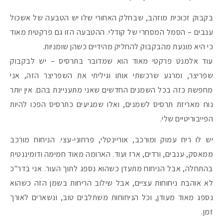
בקבוק זכוכית מוזהב, שבחלק האחורי שלו יש הטבעה של אשכול
ענבים – הסמל המסחרי של קודלי. ההטבעה הזו גם פרקטית מאוד
כי היא מונעת מהבקבוק להחליק מהידיים כשהן שומניות.
עוד אלמנט פרקטי מאוד הוא שמדובר בתרסיס – יש לבקבוק
שפריצר, ומרגע שרכשתי אותו וגיליתי את השפריצר הזה, אני
מחפשת כזה בכל השמנים החדשים שאני מתעניינת בהם. אין יותר
נוח מאריזת תרסיס לשמנים, ואלו שמגיעים כתרסיס הפכו להיות
הפייבוריטיים שלי.
יש לו ריח עמוק ומורכב, אוריינטלי, פרחוני-עצי. הניחוח מורכב
ממאסק, ענבים, ורדים, ארז ועוד. הארומה מאוד חמימה ודומיננטית
בהתחלה, אבל הניחוח מתעדן כשהוא נספג לתוך העור. אני בדר"כ
לא אוהבת ניחוחות עציים, אבל שילוב הריחות בשמן הזה כשהוא
נספג מאוד מעודן, וכל הניחוחות משתלבים טוב, ונשארים לאורך
זמן.