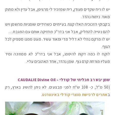
יש לו ריח שקדים מעודן, ריח שמזכיר לי מרציפן, אבל עדין ולא מתוק
מאוד. ניחוח נהדר.
בקבוקי הזכוכית האלו קצת בעייתיים כשהידיים שומניות מהשמן ויש
להם נטייה להחליק, אבל אני בדר"כ מחזיקה אותם עם המגבת…
יש לו מרקם נוזלי לא דליל מדי ומאוד עשיר. מעט ממנו מספיק לכל
הגוף.
לוקח לו כמה דקות להיספג, אבל אני בדר"כ לא ממתינה ומיד
מעליו מורחת קרם גוף. שמן נהדר, אחד האהובים עליי.
שמן יבש רב תכליתי של קודלי – CAUDALIE Divine Oil
(50 מ"ל, כ- 108 ש"ח לפני מבצעים. לא ניתן להשיג בארץ, רק
ב
אתרים לרכישת מוצרי קודלי באינטרנט
.