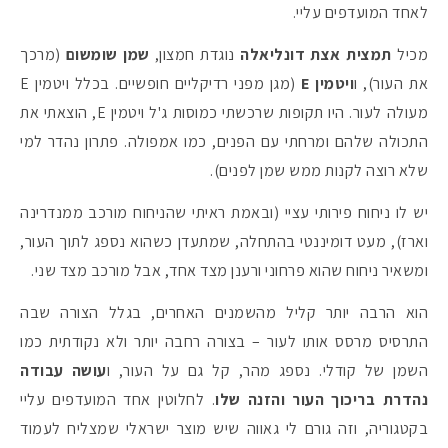
לאחד המועדפים עליי.
מכיל
תמצית אצת דונליאלה
נוגדת חמצון,
שמן שומשום
(מרכך
את העור), ו
ויטמין E
(מגן מפני רדיקליים חופשיים. בכלל ויטמין E
מעולה לעור. היו תקופות שרכשתי כמוסות ג'ל ויטמין E, הוצאתי את
התכולה שלהם ומרחתי עם הפנים, כמו אמפולה. פתרון נהדר למי
שלא רוצה לקנות ממש שמן לפנים).
יש לו ניחוח פירותי עציי (ובאמת ראיתי שהניחוח מורכב ממנדרינה
וארז), מעט דומיננטי בהתחלה, שמתעדן כשהוא נספג לתוך העור,
ומשאיר ניחוח שהוא פרחוני ורענן מצד אחד, אבל מורכב מצד שני.
הוא הרבה יותר קליל מהשמנים האחרים, בגלל הצורה שבה
התרסיס מרסס אותו לעור – בצורה רחבה יותר ולא נקודתית כמו
השמן של קודלי. נספג מהר, קל גם על העור, ו
עושה עבודה
נהדרת בריכוך העור והזנה שלו
. לחלוטין אחד המועדפים עליי
בקטגוריה, וזה גורם לי גאווה שיש מוצר ישראלי שמצליח לעמוד