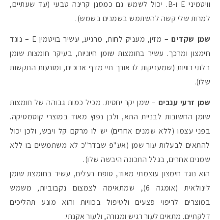
וויטמיני E ו-B. יכול לשמש גם כמסנן קרינה טבעי (עד שעתיים,
למרות שלי קשה להשתמש בשמנים בשמש).
שמן שקדים
– מזין, מעניק לחות, מרגיע, עשיר בויטמין E – נוגד
חימצון ומרכך. עשיר בחומצות שומן חיוניות, בעיקר חומצות שומן
בלתי רוויות (שמעניקות לו אורך חיי מדף ארוכים, ומונעות התקשות
שלו).
שמן זרעי ענבים
– שמן יקר יחסית. מכיל כמות גבוהה של חומצות
שומן החשובות לבניית התא, ולכן נפוץ מאוד במוצרי קוסמטיקה.
בפני עצמו (ללא שמנים אחרים) יש לו מרקם קל ויבש, ולכן יכול
להתאים לבעלות עור שמן (אע"פ שבדר"כ לא משתמשים בו ללא
שמנים אחרים, בגלל התכונה היבשה שלו).
הוא נוגד חימצון עוצמתי מאוד, סופח רעלים, עשיר בחומצת שומן
לינולאית (אומגה 6), שמתאימה לצמצום נקבוביות, משמש
במוצרים לריפוי פצעים ולטיפול בכוויות והוא מונע תהליכים
דלקתיים. מתאים לעור רגיש ומגורה, ולעור אקנתי.