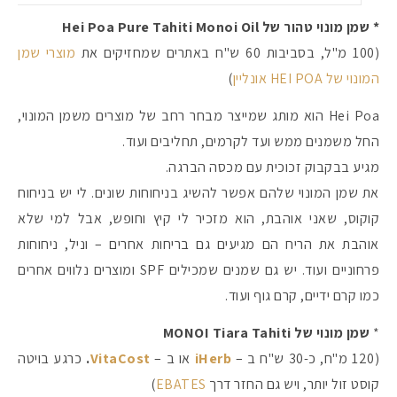
* שמן מונוי טהור של Hei Poa Pure Tahiti Monoi Oil
(100 מ"ל, בסביבות 60 ש"ח באתרים שמחזיקים את
מוצרי שמן
המונוי של HEI POA אונליין
)
Hei Poa הוא מותג שמייצר מבחר רחב של מוצרים משמן המונוי,
החל משמנים ממש ועד לקרמים, תחליבים ועוד.
מגיע בבקבוק זכוכית עם מכסה הברגה.
את שמן המונוי שלהם אפשר להשיג בניחוחות שונים. לי יש בניחוח
קוקוס, שאני אוהבת, הוא מזכיר לי קיץ וחופש, אבל למי שלא
אוהבת את הריח הם מגיעים גם בריחות אחרים – וניל, ניחוחות
פרחוניים ועוד. יש גם שמנים שמכילים SPF ומוצרים נלווים אחרים
כמו קרם ידיים, קרם גוף ועוד.
*
שמן מונוי של MONOI Tiara Tahiti
(120 מ"ח, כ-30 ש"ח ב –
iHerb
או ב –
VitaCost
.
כרגע בויטה
קוסט זול יותר, ויש גם החזר דרך
EBATES
)