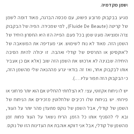
ו
שמן מקדמיה
.
מגיע בבקבוק מרובע פשוט, עם מכסה הברגה, מאוד דומה לשמן
של קריטה (Fluide De Beaute), למי שמכירה. הפיה של הבקבוק
צרה ומוציאה מעט שמן בכל פעם. הפייה הזו היא החסרון היחיד של
השמן הזה. מאוד לא נוח לשימוש. אני מעדיפה את המשאבה של
ל'אוקסיטן או התרסיס של קודלי ואהבה. זו יכולה להיות הסיבה
היחידה שבגינה לא ארכוש את השמן הזה שוב (אלא אם כן אעביר
אותו לבקבוק אחר, ואז זה בודאי יגרע מההנאה שלי מהשמן הזה,
כי הבקבוק הזה תפור עליו….).
יש לו ניחוח אקזוטי, עצי. לא הצלחתי להחליט אם הוא יותר פרחוני או
פירותי. יש בניחוח שלו רכיבים שלחלוטין מזכירים את הניחוח של
השמן של קודלי, אבל השמן של נוקס מתעדן מהר יותר על העור,
ובא לי להסניף אותו כל הזמן. הריח נשאר על העור פחות זמן
מהשמן של קודלי, אבל אני דווקא אוהבת את העדינות הזו של נוקס.