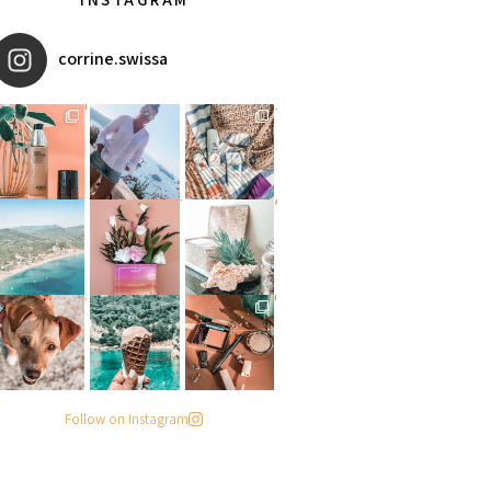
corrine.swissa
מקדמי הגנה מומלצים - עכשיו ב
איזו אהבתם יותר? הראשונה או
אומרים שאם מצמידים קונכיה מ
פעילות ממש מגניבה עכשיו בפי
#הסטודיושלקורין - פינה חדשה
מישהו שיסתכל עליי ככה
. . .
Follow on Instagram