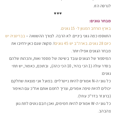
לגרסה הזו.
♥️♥️♥️
מבחר גוונים:
בארץ הורחב המגוון ל- 15 גוונים
.
התווספו כמה גווני ביניים. לא הרבה. לצורך ההשוואה –
בבריטניה יש
כיום 28 גוונים
.
בארה"ב יש 45 גוונים
!. מקווה שגם כאן ירחיבו את
מבחר הגוונים אפילו יותר.
המיספור של הגוונים עובד בשיטה של מספר ואות, והכהות שלהם
בסדר עולה (1 הכי בהיר, 10 הכי כהה), ובתוכם, כאמור, יש תתי
גוונים:
כל גווני ה-N אמורים להיות נייטרליים. בפועל אני מוצאת שחלקם
יכולים להיות טיפה אפורים, וצריך לחמם אותם אח"כ עם האיפור
(ברונזר בדר"כ עוזר).
כל גווני ה-W אמורים להיות חמימים, ואכן רובם נוטים לתת גוון
צהבהב.