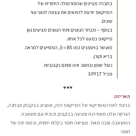
בחברה מציינים שהפורמולה היחודית של
המייקאפ יודעת להתאים את עצמה לגווני עור
שונים.
בנוסף – מבחר הגוונים ותתי הגוונים מציעים גוון
מייקאפ כמעט לכל אחת.
מועשר בויטמנים כמו B5 ו-E, המסייעים למראה
בריא וקורן.
נטול שומן ובושם. אינו סותם נקבוביות.
מכיל SPF17.
♥️♥️♥️
האריזה:
בניגוד לאח האמריקאי של המייקאפ הזה, שמגיע בבקבוק מבחנה,
הגרסה שלנו משודרגת ומגיעה בבקבוק זכוכית עם משאבה.
המשאבה טובה מאוד. מוציאה חומר בקלות יחסית, וכמות יפה של
חומר.