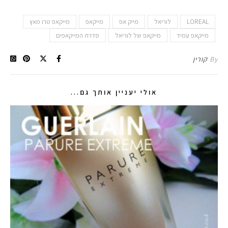
LOREAL
לוריאל
מייק אפ
מייקאפ
מייקאפ טרו מאץ
מייקאפ עמיד
מייקאפ של לוריאל
סדרת המייקאפים
By
קורין
אולי יעניין אותך גם...