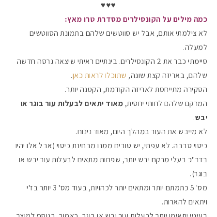
♥️♥️♥️
כמה מילים על הקונסילרים מסדרת טרו מאץ:
לא צילמתי אותם, אבל יש סווטשים שלהם בתמונת הסווטשים
למעלה.
סיימתי כבר את 2 הקונסילרים. בינתיים ראיתי שיצאה גרסה חדשה
שלהם, באריזה קצת שונה,
שתוכלו לראות כאן
.
הסקירה מתייחסת לאריזה הקודמת, הקטנה יותר.
המרקם שלהם לחותי יחסית,
מאוד יתאים לבעלות עור בוגר או
יבש
.
לא מייבש את העור במהלך היום, מאוד נינוח.
כיסוי סבבה. לא עפתי, יש טובים ממנו מבחינת כיסוי (אבל אלו יהיו
בדר"כ בעלי מרקם יבש יותר, שפחות מתאים לבעלות עור יבש או
בוגר).
מס' 5 כתמתם יותר ומתאים יותר לכהויות, בעוד מס' 3 יותר בז'י
ויתאים להארות.
בעיניי יתאימו יותר לבעלות עור יבש או בוגר, כאמור, בנוסף למוצר