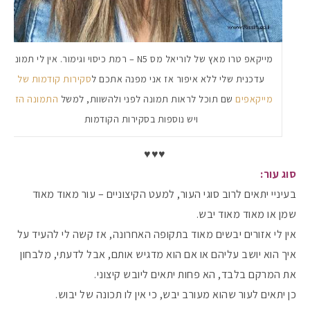
מייקאפ טרו מאץ של לוריאל מס N5 – רמת כיסוי וגימור. אין לי תמונה
עדכנית שלי ללא איפור אז אני מפנה אתכם ל
סקירות קודמות של
מייקאפים
שם תוכל לראות תמונה לפני ולהשוות, למשל
התמונה הזו
,
ויש נוספות בסקירות הקודמות
♥️♥️♥️
סוג עור:
בעיניי יתאים לרוב סוגי העור, למעט הקיצוניים – עור מאוד מאוד
שמן או מאוד מאוד יבש.
אין לי אזורים יבשים מאוד בתקופה האחרונה, אז קשה לי להעיד על
איך הוא יושב עליהם או אם הוא מדגיש אותם, אבל לדעתי, מלבחון
את המרקם בלבד, הא פחות יתאים ליובש קיצוני.
כן יתאים לעור שהוא מעורב יבש, כי אין לו תכונה של יבוש.