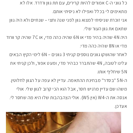
כל גווני ה-C אמורים להיות קרירים, עם תת גוון ורדרד. אלו לא
מתאימים לי בכלל ואפילו לא ניסיתי אותם.
אני זוכרת שניסיתי למצוא גוון לפני שנה וחצי – שנתיים ולא היה גוון
שתאם את גוון העור שלי.
היה 4N שהיה בהיר מדי או 6N שהיה כהה מדי, או 7C שהיה קר וורוד
מדי או 8N שהיה כהה מדי.
לאחר שהושקו גוונים נוספים קניתי 3 גוונים – 6N לימי הקיץ הבאים
עלינו לטובה, 4N שהתברר כבהיר מדי, ומעט אפור, ולכן קניתי את
5N שיחליף אותו.
ה-5N "בסדר" מבחינת ההתאמה. עדיין לא עפה על הגוון לחלוטין.
משהו שם עדיין מרגיש חסר, אבל הוא הכי קרוב לגוון שלי. אולי
אנסה את ה-W4 (אין W5). אולי הצהבהבות שלו היא מה שחסר לי.
אעדכן.