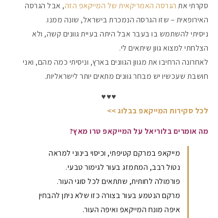
סקרתי את
הגרסה האמריקאית של המייקאפ הזה
, אבל הגרסה
האירופאית – שזו הגרסה הנמכרת בישראל, שונה ממנו.
#הסטודיושלקורין - פ
ניסיתי להשתמש בו בעבר אבל היתה בעיית גוונים קשה, ולא
הצלחתי למצוא גוון שיתאים לי.
לאחרונה הרחיבו את מגוון הגוונים בארץ, וניסיתי כמה מהם, ואני
חושבת שעכשיו יש מבחר גוונים מתאים יותר לישראליות.
♥️♥️♥️
לכל סקירות המייקאפ בבלוג >>
מה אומרים בלוריאל על המייקאפ טרו מאץ?
מייקאפ במרקם קטיפתי, וכיסוי בינוני למראה
נטול רבב, המתמזג בעור לגימור טבעי.
פורמולה לחותית, שתתאים לכל סוגי העור.
מרקם הנטמע בעור בצורה כזו שלא ניתן להבחין
איפה מונח המייקאפ ואיפה העור.