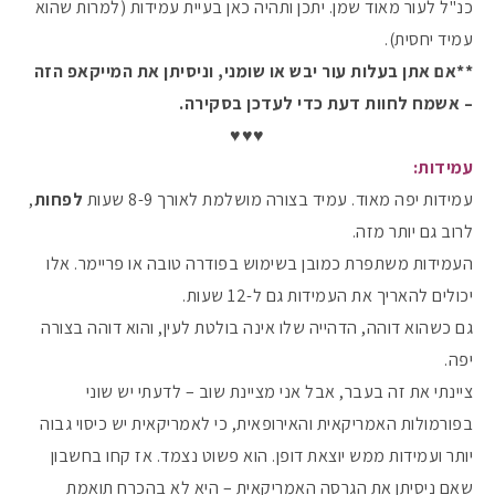
כנ"ל לעור מאוד שמן. יתכן ותהיה כאן בעיית עמידות (למרות שהוא
עמיד יחסית).
**אם אתן בעלות עור יבש או שומני, וניסיתן את המייקאפ הזה
– אשמח לחוות דעת כדי לעדכן בסקירה.
♥️♥️♥️
עמידות:
עמידות יפה מאוד. עמיד בצורה מושלמת לאורך 8-9 שעות
לפחות
,
לרוב גם יותר מזה.
העמידות משתפרת כמובן בשימוש בפודרה טובה או פריימר. אלו
יכולים להאריך את העמידות גם ל-12 שעות.
גם כשהוא דוהה, הדהייה שלו אינה בולטת לעין, והוא דוהה בצורה
יפה.
ציינתי את זה בעבר, אבל אני מציינת שוב – לדעתי יש שוני
בפורמולות האמריקאית והאירופאית, כי לאמריקאית יש כיסוי גבוה
יותר ועמידות ממש יוצאת דופן. הוא פשוט נצמד. אז קחו בחשבון
שאם ניסיתן את הגרסה האמריקאית – היא לא בהכרח תואמת