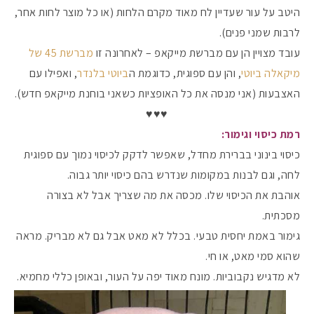
היטב על עור שעדיין לח מאוד מקרם הלחות (או כל מוצר לחות אחר,
לרבות שמני פנים).
עובד מצויין הן עם מברשת מייקאפ – לאחרונה זו
מברשת 45 של
מיקאלה ביוטי
, והן עם ספוגית, כדוגמת ה
ביוטי בלנדר
, ואפילו עם
האצבעות (אני מנסה את כל האופציות כשאני בוחנת מייקאפ חדש).
♥️♥️♥️
רמת כיסוי וגימור:
כיסוי בינוני בברירת מחדל, שאפשר לדקק לכיסוי נמוך עם ספוגית
לחה, וגם לבנות במקומות שנדרש בהם כיסוי יותר גבוה.
אוהבת את הכיסוי שלו. מכסה את מה שצריך אבל לא בצורה
מסכתית.
גימור באמת יחסית טבעי. בכלל לא מאט אבל גם לא מבריק. מראה
שהוא סמי מאט, או חי.
לא מדגיש נקבוביות. מונח מאוד יפה על העור, ובאופן כללי מחמיא.