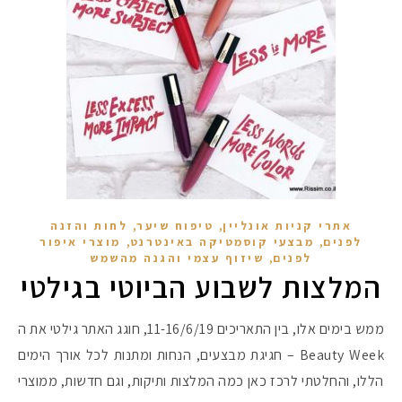
,
,
אתרי קניות אונליין
טיפוח שיער
לחות והזנה
,
,
לפנים
מבצעי קוסמטיקה באינטרנט
מוצרי איפור
,
לפנים
שיזוף עצמי והגנה מהשמש
המלצות לשבוע הביוטי בגילטי
מקדמי הגנה מומלצים -
ממש בימים אלו, בין התאריכים 11-16/6/19, חוגג האתר גילטי את ה
Beauty Week – חגיגת מבצעים, הנחות ומתנות לכל אורך הימים
אומרים שאם מצמידים 
פעילו
הללו, והחלטתי לרכז כאן כמה המלצות ותיקות, וגם חדשות, ממוצרי