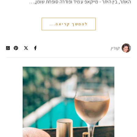
האתר, בין היתר - מייקאפ עמיד ופודרה סופחת שומן,…
#הסטודיושלקורין - פ
להמשך קריאה...
קורין