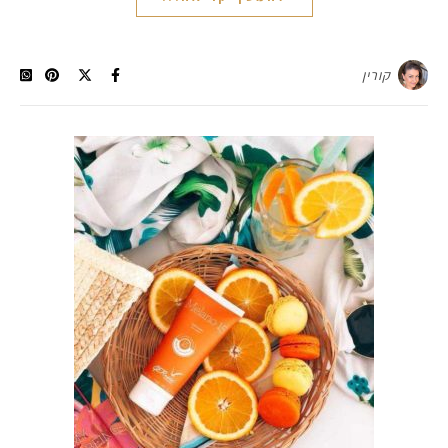
קורין