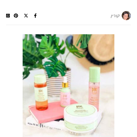
קורין