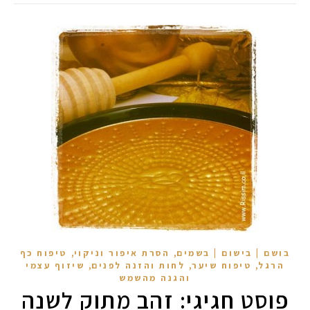
,
,
בושם | בישום | בשמים
הסרת איפור וניקוי
טיפוח כף
,
,
,
הרגל
טיפוח שיער
לחות והזנה לפנים
שיזוף עצמי
והגנה מהשמש
פוסט חגיגי: זהב מתוק לשנה