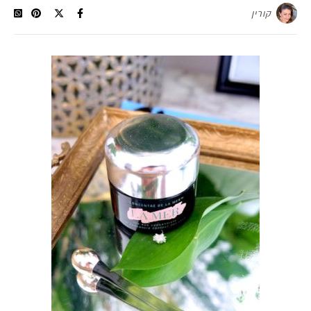
קורין