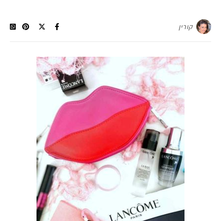
קורין