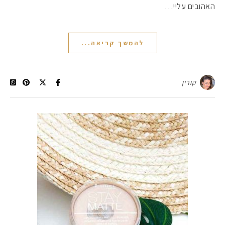
האהובים עליי…
להמשך קריאה...
קורין