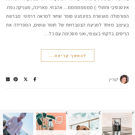
אינטנסיבי וחתולי :) ממממממממ.... אהבתי. מאריכה, מעניקה נפח.
הפורמולה מועשרת בפיגמנט סופר שחור למראה דרמטי. מברשת
בעיצוב מיוחד למניעת הצטברויות של חומר וגושים, המפרידה את
הריסים. בדקתי בעצמי, ואני מסכימה עם כל…
להמשך קריאה...
קורין
א
 תמונה כבר חודשיים
איזו אהבתם יותר? הראשונה או