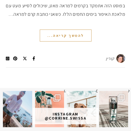
בפוסט הזה אתמקד בקרמים למראה מאט, שיכולים לסייע מעט עם
מלאכת האיפור בימים החמים הללו. כשאני כותבת קרם למראה…
להמשך קריאה...
קורין
א
 תמונה כבר חודשיים
איזו אהבתם יותר? הראשונה או
INSTAGRAM
@CORRINE.SWISSA