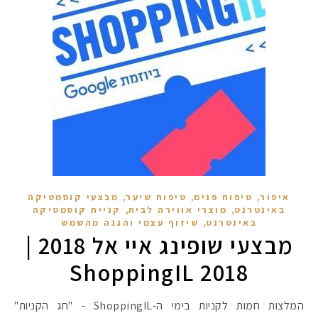
,
,
,
איפור
טיפוח פנים
טיפוח שיער
מבצעי קוסמטיקה
,
,
באינטרנט
מוצרי אווירה לבית
קניית קוסמטיקה
,
באינטרנט
שיזוף עצמי והגנה מהשמש
מקדמי הגנה מומלצים -
מבצעי שופינג איי אל 2018 |
ShoppingIL 2018
אומרים שאם מצמידים 
פעילו
המלצות חמות לקניות בימי ה-ShoppingIL - "חג הקניות"