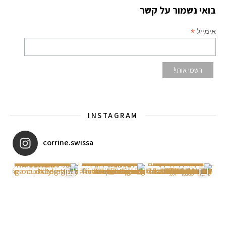
בואי נשמור על קשר
*
אימייל
INSTAGRAM
corrine.swissa
יו ב
איזו אהבתם יותר? הראשונה או