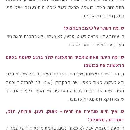
התבוננות בצידו חושפת מראה כשל טיפת מים רעננה ואילו פניו
כמעין חלוק נחל אדמתי.
ש: מה דעתך על עיצוב הבקבוק?
ת: עיצוב עדין. מראה פשוט וטבעי, לא צעקני. לא בהכרח נראה נשי
בעיני, אבל משדר רוגע ופשטות.
ש: מה היתה האסוציאציה הראשונה שלך ברגע ששמת בפעם
הראשונה את הבושם?
ת: ההרגשה הראשונית שלי היתה שהריח מאוד מרגיע ושלו. מתמזג
ולא צעקני. מאוד מאפיין את הבקבוק. (שימו לב להבדלים וכמה
חשוב שהבושם יתאים לכימיה הטבעית של הגוף, כי אני הרגשתי
שהוא דווקא דומיננטי ולא רגוע).
ש: איך היית מגדירה את הריח – מתוק, רענן, פירותי, חזק,
דומיננטי, משתלב?
ת: מעט חמצמץ, אבל לא מאוד. נעים. באמת מזכיר ריח של צמחיה