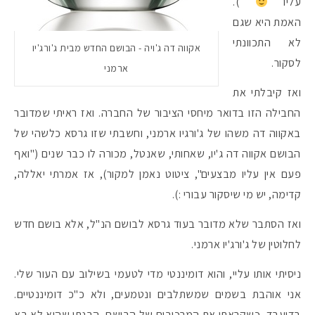
עליו
).
האמת היא שגם
לא התכוונתי
אקווה דה ג'ויה - הבושם החדש מבית ג'ורג'יו
לסקור.
ארמני
ואז קיבלתי את
החבילה הזו בדואר מיחסי הציבור של החברה. ואז ראיתי שמדובר
באקווה דה משהו של ג'ורגיו ארמני, וחשבתי שזו גרסא כלשהי של
הבושם אקווה דה ג'יו, שאחותי, שאנטל, מכורה לו כבר שנים ("ואף
פעם אין עליו מבצעים", ציטוט נאמן למקור), אז אמרתי יאללה,
קדימה, יש מי שיסקור עבורי :).
ואז הסתבר שלא מדובר בעוד גרסא לבושם הנ"ל, אלא בושם חדש
לחלוטין של ג'ורג'יו ארמני.
ניסיתי אותו עליי, והוא דומיננטי מדי לטעמי בשילוב עם העור שלי.
אני אוהבת בשמים שמשתלבים ונטמעים, ולא כ"כ דומיננטיים.
בדיעבד, כשקראתי את המרכיבים של הבושם, הבנתי שהוא לא בא