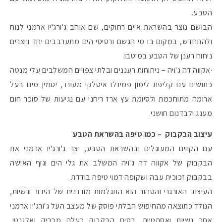
הטבע.
הבושם נוצר בהשראת איים רחוקים, שם אוהב ג'ורג'יו ארמני לנוח
#הסטודיושלקורין - פ
ולהתחדש, במקום בו מי הגשם ורסיסי הים מתערבבים יחד ויוצרים
ניחוח רענן של הטבע במיטבו.
·אקווה דה ג'ויה – ניחוחות רעננים ובלתי צפויים המשלבים עלי מנטה
כתושים עם קליפת לימון פמינלו איטלקי מעורר, יסמין מים בעל
ארומה מתוחכמת ולסיומת עץ ארז ריחני עם נגיעות של סוכר חום
מענג ולבדנום חושני.
עיצוב הבקבוק – כמו טיפה בהשראת הטבע
עם הקווים המעוגלים ובהשראת הטבע, יצר ג'ורג'יו ארמני את
הבקבוק של אקווה דה ג'ויה המשלב את גלי הים וגוף האישה
בבקבוק זכוכית עבה ושקופה דמוי טיפה בודדת.
העיצוב האורגני והטהור הוא התגלמות מודרנית של הידור ונשיות,
הנולד כתוצאה מהחיפוש הבלתי פוסק של מעצב העל ג'ורג'יו ארמני
אחר נשיות ואסתטיות. בסיס הבקבוק כעלה מבריק ואלגנטי,