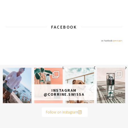
FACEBOOK
ריסים ורסיסים
on Facebook
א
 תמונה כבר חודשיים
איזו אהבתם יותר? הראשונה או
INSTAGRAM
@CORRINE.SWISSA
Follow on Instagram