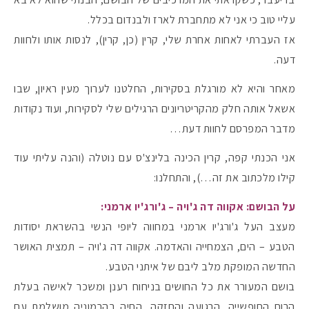
עליי טוב כי אני לא מתחברת לארז ולבנדום בכלל.
אז העברתי לאחות אחרת שלי, קרין (כן, קרין), לנסות אותו ולחוות
דעה.
מאחר והיא לא מורגלת בסקירות, החלטנו לערוך מעין ראיון, שבו
אשאל אותה חלק מהקריטריונים הרגילים שלי לסקירות, ועוד נקודות
מדבר המפרסם לחוות דעת…
אני הכנתי קפה, קרין הכינה בלינצ'ס עם נוטלה (והנה עליתי עוד
קילו מלכתוב את זה…), והתחלנו:
על הבושם: אקווה דה ג'ויה – ג'ורג'יו ארמני:
מקדמי הגנה מומלצים -
מעצב העל ג'ורג'יו ארמני במחווה ליופי הנשי בהשראת יסודות
הטבע – הים, הצמחייה והאדמה. אקווה דה ג'ויה – תמצית האושר
החדשה המופקת מלב ליבם של איתני הטבע.
אומרים שאם מצמידים 
פעילו
בושם המעורר את כל החושים בניחוח רענן ומשכר לאישה בעלת
הרוח החופשייה, הרגועה והחזקה, החיה בהרמוניה מושלמת עם