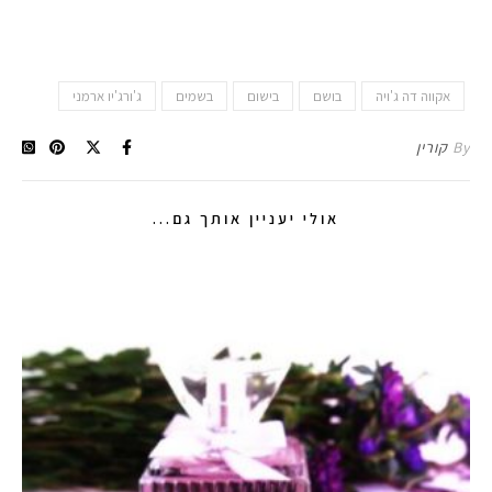
אקווה דה ג'ויה
בושם
בישום
בשמים
ג'ורג'יו ארמני
By
קורין
אולי יעניין אותך גם...