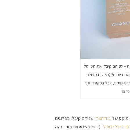
ה – שניהם קיבלו את הטייטל
מת דיופים? (בצילום מצולם
לתי מיקס, אבל בסקירה אני
מקדמי הגנה מומלצי
סרום)
אומרים שאם מצמידי
פעיל
י מיקס של
בורז'ואה
. שניהם קיבלו בבלוגים
אקווה של שאנל
" (דיופ משמעותו מוצר זהה