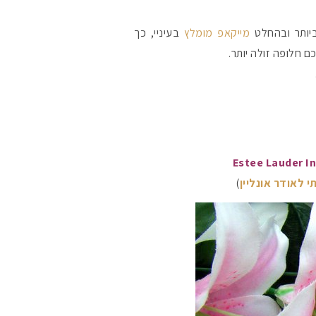
#הסטודיושלקורין 
יותר ובהחלט
מייקאפ מומלץ
בעיניי, כך
 חלופה זולה יותר.
י לאודר אונליין
)