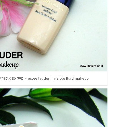
estee lauder invisible fluid makeup – מייקאפ אינוויזיבל של אסתי לאודר