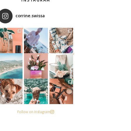
corrine.swissa
מקדמי הגנה מומלצים - עכשיו ב
איזו אהבתם יותר? הראשונה או
אומרים שאם מצמידים קונכיה מ
פעילות ממש מגניבה עכשיו בפי
#הסטודיושלקורין - פינה חדשה
מישהו שיסתכל עליי ככה
. . .
Follow on Instagram