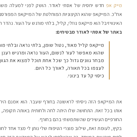
מייק אפ
חדש יחסית של אסתי לאודר. הושק לפני למעלה משנה
אח"כ. המייקאפ שהוא הקיצוניות המוחלטת של המייקאפ המפורס
האינוויזיבל הוא מייקאפ נוזלי, קליל, בלתי מורגש על העור. נהדר הן
באתר של אסתי לאודר מבטיחים:
מייקאפ קליל מאוד, נטול שומן, בלתי נראה ובלתי מו
שהוא מאפשר לעור לנשום, העור נראה ומרגיש רענן ו
מבחר גוונים גדול כך שכל אחת תוכל למצוא את הגוון 
לעצמו בכל תאורה, לאורך כל היום.
כיסוי קל עד בינוני.
את המייקאפ הזה ניסיתי לראשונה בחורף שעבר. הוא אמנם היה 
אותו בכל זאת. התחושה שלו היתה לחה ולחותית באותה תקופה, ו
החורפיים העשירים שהשתמשתי בהם בחורף.
בקיץ, לעומת זאת, שילוב מוצרי הטיפוח שלי נותן לי מצד אחד לחו