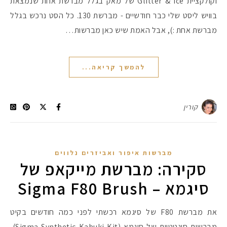
וקולקציית Glitter & Ice של מאק בגלל מברשת אחת שנמצאת
בוויש ליסט שלי כבר חודשיים - מברשת 130. כל הסט נרכש בגלל
מברשת אחת :), אבל האמת שיש כאן מברשות…
להמשך קריאה...
קורין
מברשות איפור ואביזרים נלווים
סקירה: מברשת מייקאפ של
סיגמא – Sigma F80 Brush
את מברשת F80 של סיגמא רכשתי לפני כמה חודשים בקיט
מברשות סינטטיות של סיגמא (Sigma Synthetic Kabuki Kit),