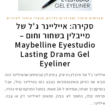
,
מברשות איפור ואביזרים נלווים
מוצרי איפור לעיניים
סקירה: אייליינר ג'ל של
מייבלין בשחור וחום –
Maybelline Eyestudio
Lasting Drama Gel
Eyeliner
אייליינר ג'ל של מייבלין ניו יורק. במייבלין מבטיחים שהאייליינר הזה
מביא את הדיוק והאינטנסיביות בצבע כמו באייליינר נוזלי, אבל
במרקם רך וקרמי, ועמידות ל-24 שעות. בפועל המרקם קרמי נהדר,
מריחה קלה, החומר לא בורח, מתאים לאייליינר דק או עבה.
אייליינר…