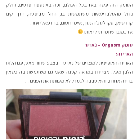
הסומק הזה עשה באז בכל העולם, זכה באינספור פרסים, וחלק
גדול מהסלבריטאיות משתמשות בו, החל מביונסה, דרך קים
קרדשיאן, סקרלט ג'והנסון, איימי רוסום, בר רפאלי ועוד.
אז כמובן שחמדתי לי אותו
סומק Orgasm – נארס:
האריזה:
האריזה האופיינית למוצרים של נארס – בצבע שחור מאט, עם הלוגו
הלבן מעל. מצויידת במראה קטנה שאני גם משתמשת בה כשאין
ברירה אחרת, והיא סבבה לגמרי. לא מעוותת את הפנים…