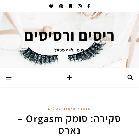
ריסים ורסיסים
ביוטי ולייף סטייל
מוצרי איפור לפנים
סקירה: סומק Orgasm –
נארס