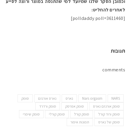
וכמובן הסקר שלנו שמיועד למי שהתנסה במוצר ורוצה לסייע
לאחרים להחליט:
[polldaddy poll=3611460]
תגובות
comments
NARS
Nars orgasm
נארס
נארס אורגזם
סומק
סומק אורגזם נארס
סומק אפרסק
סומק ורדרד
סומק ורוד קורל
סומק קורל
סומק קורלי
סומק שימרי
סומק של נארס
תמונות איפור