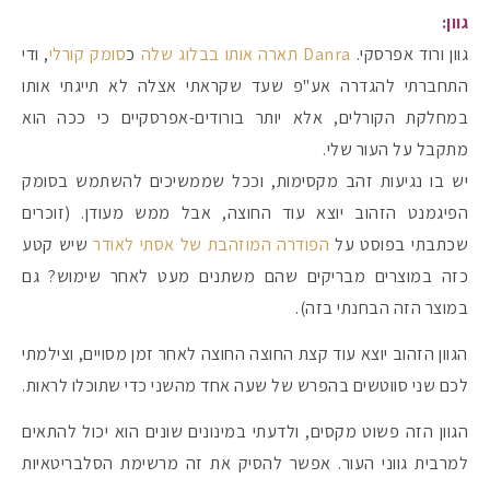
גוון:
גוון ורוד אפרסקי.
Danra תארה אותו בבלוג שלה
כ
סומק קורלי
, ודי
#הסטודיושלקורין - פ
התחברתי להגדרה אע"פ שעד שקראתי אצלה לא תייגתי אותו
במחלקת הקורלים, אלא יותר בורודים-אפרסקיים כי ככה הוא
מתקבל על העור שלי.
יש בו נגיעות זהב מקסימות, וככל שממשיכים להשתמש בסומק
הפיגמנט הזהוב יוצא עוד החוצה, אבל ממש מעודן. (זוכרים
שכתבתי בפוסט על
הפודרה המוזהבת של אסתי לאודר
שיש קטע
כזה במוצרים מבריקים שהם משתנים מעט לאחר שימוש? גם
במוצר הזה הבחנתי בזה).
הגוון הזהוב יוצא עוד קצת החוצה החוצה לאחר זמן מסויים, וצילמתי
לכם שני סווטשים בהפרש של שעה אחד מהשני כדי שתוכלו לראות.
הגוון הזה פשוט מקסים, ולדעתי במינונים שונים הוא יכול להתאים
למרבית גווני העור. אפשר להסיק את זה מרשימת הסלבריטאיות