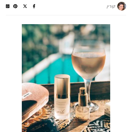
קורין