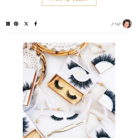
קורין