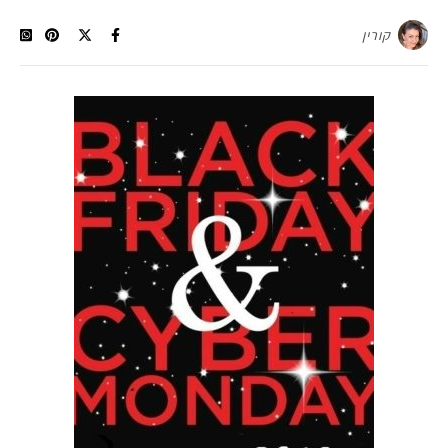
קורין