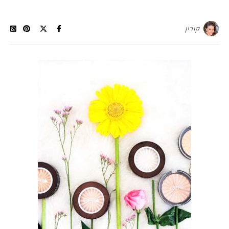
קורין