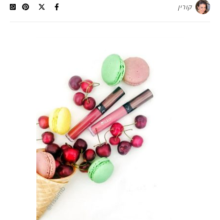
קורין