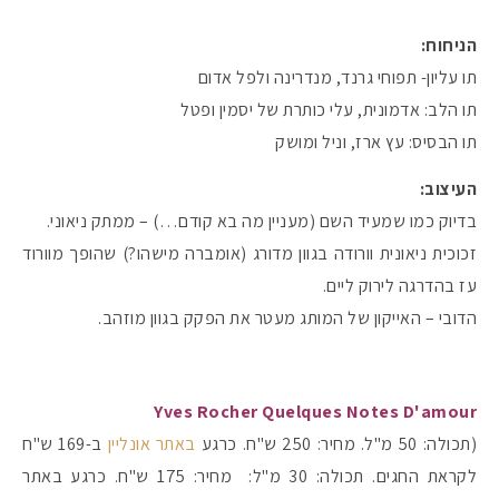
הניחוח:
תו עליון- תפוחי גרנד, מנדרינה ולפל אדום
תו הלב: אדמונית, עלי כותרת של יסמין ופטל
תו הבסיס: עץ ארז, וניל ומושק
העיצוב:
בדיוק כמו שמעיד השם (מעניין מה בא קודם…) – ממתק ניאוני.
זכוכית ניאונית וורודה בגוון מדורג (אומברה מישהו?) שהופך מוורוד
עז בהדרגה לירוק ליים.
הדובי – האייקון של המותג מעטר את הפקק בגוון מוזהב.
Yves Rocher Quelques Notes D'amour
(תכולה: 50 מ"ל. מחיר: 250 ש"ח. כרגע
באתר אונליין
ב-169 ש"ח
לקראת החגים. תכולה: 30 מ"ל: מחיר: 175 ש"ח. כרגע באתר