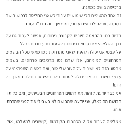
ברכישת בושם כמתנה.
זה אחד מהטיפים הכי שימושיים עבורי כשאני מחליטה לרכוש בושם
כמתנה, או אפילו בושם עבורי, ומניסיון – זה בדר"כ עובד.
בדיוק כמו בהתאמה חיובית לקבוצת ניחוחות, אפשר לעבוד גם על
דרך השלילה: איזו קבוצת ניחוחות לא עובדת עבורכם בכלל.
על עצמי אני יכולה להעיד שאני מתרחקת כמו מאש מכל הבשמים
הפרחוניים למיניהם, אלו שהם נטו מרכיבים פרחוניים. בשמים
מהסוג הזה לא יושבים על העור שלי טוב, ואם בטעות השפרצתי על
עצמי בושם כזה אני יכולה לסחוב כאב ראש או בחילה במשך כל
היום!
מקדמי הגנה מומלצים -
אני כבר יודעת לזהות את התווים הפרחוניים הבעייתיים, ואם כל תווי
הבושם הם כאלו, אני יודעת שהבושם לא בשבילי עוד לפני שהרחתי
אותו.
אומרים שאם מצמידים 
פעילו
ממליצה לעבור על 2 הכתבות הקודמות (קישורים למעלה), אולי