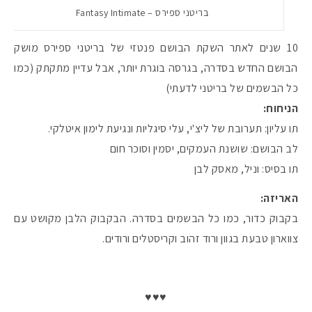
בריטני ספירס – Fantasy Intimate
10 שנים לאתר השקת הבושם פנטזי של בריטני ספירס מושק
הבושם החדש בסדרה, בגרסה בוגרת יותר, אבל עדיין מתקתק (כמו
כל הבשמים של בריטני לדעתי)
הניחוח:
תו עליון: תערובת של ליצ'י, עלי סיגליות ונגיעת לימון איטלקי.
לב הבושם: שושנת העמקים, יסמין וסוכר חום
תו בסיס: וניל, מאסק לבן
האריזה:
בקבוק כדור, כמו כל הבשמים בסדרה. הבקבוק הלבן מקושט עם
צווארון טבעת בגוון ורוד זהוב וקריסטלים ורודים.
♥♥♥