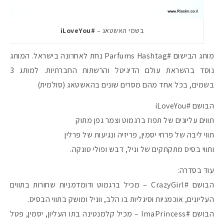
בשמי האשטאג –
#iLoveYou
מותג הבישום #Parfums Hashtag נחת לאחרונה בישראל. המותג
נוסד בהשראת עולם הדיגיטל והרשתות החברתיות. למותג 3
בשמים, בכל אחד מהם מסרים שונים בהאשטאג (סולמית)
הבושם #iLoveYou
תווים עליונים של תפוז ברגמוט וצמר גפן מתוק
תווי ליבה של פרחי יסמין, פריזיה ונגיעות של פרלין
ותווי בסיס מתקתקים של וניל, דבש ופולי טונקה.
עוד בסדרה:
הבושם #CrazyGirl – מכיל ברגמוט ודומדמניות שחורות בתווים
העליונים, אוכמניות וסיגליות בו הלב, ווניל ומושק בתווי הבסיס.
הבושם #ImaPrincess – מכיל קלמנטינה בתו העליון, יסמין, פטל