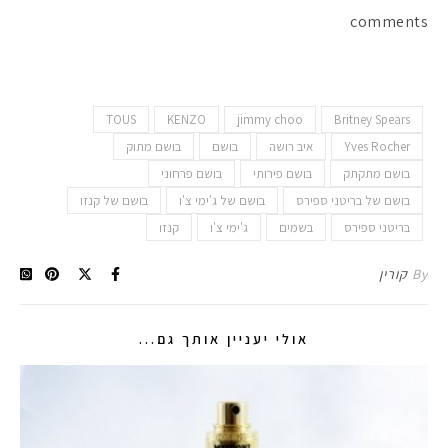
comments
TOUS
KENZO
jimmy choo
Britney Spears
Yves Rocher
איב רושה
בושם
בושם מתוק
בושם מתקתק
בושם פירותי
בושם פרחוני
בושם של בריטני ספירס
בושם של ג'ימי צ'ו
בושם של קנזו
בריטני ספירס
בשמים
ג'ימי צ'ו
קנזו
By
קורין
אולי יעניין אותך גם...