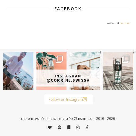
FACEBOOK
ריסים ורסיסים
on Facebook
א
 תמונה כבר חודשיים
איזו אהבתם יותר? הראשונה או
INSTAGRAM
@CORRINE.SWISSA
Follow on Instagram
rissim.co.il 2010 - 2026 © כל הזכויות שמורות לריסים ורסיסים